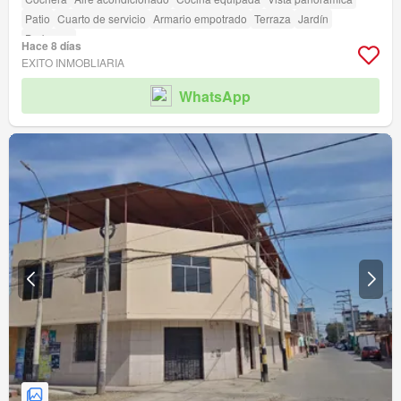
Patio
Cuarto de servicio
Armario empotrado
Terraza
Jardín
Barbacoa
Hace 8 días
EXITO INMOBLIARIA
WhatsApp