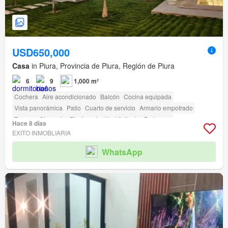
USD650,000
Casa
in Piura, Provincia de Piura, Región de Piura
6
9
1,000 m²
Cochera
Aire acondicionado
Balcón
Cocina equipada
Vista panorámica
Patio
Cuarto de servicio
Armario empotrado
Terraza
Gimnasio
Piscina
Jardín
Vigilante
Barbacoa
Hace 8 días
EXITO INMOBLIARIA
WhatsApp