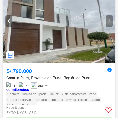
S/.790,000
Casa
in Piura, Provincia de Piura, Región de Piura
4
4
258 m²
Cochera
Cocina equipada
Jacuzzi
Vista panorámica
Patio
Cuarto de servicio
Armario empotrado
Terraza
Piscina
Jardín
Vigilante
Barbacoa
Hace 8 días
EXITO INMOBLIARIA