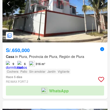
S/.650,000
Casa
in Piura, Provincia de Piura, Región de Piura
9
6
316 m²
Cochera
Patio
Sin amoblar
Jardín
Vigilante
Hace 5 días
RE/MAX FORT 2
WhatsApp