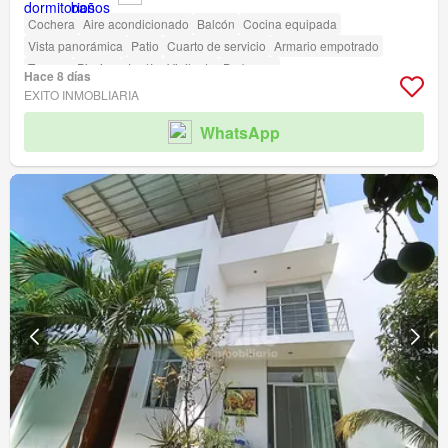
Cochera
Aire acondicionado
Balcón
Cocina equipada
Vista panorámica
Patio
Cuarto de servicio
Armario empotrado
Terraza
Piscina
Jardín
Vigilante
Barbacoa
Hace 8 días
EXITO INMOBLIARIA
WhatsApp