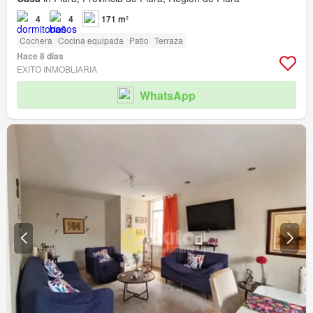
4
4
171 m²
Cochera
Cocina equipada
Patio
Terraza
Hace 8 días
EXITO INMOBLIARIA
WhatsApp