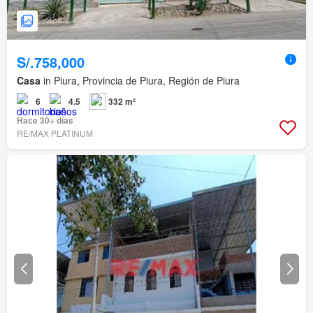
S/.758,000
Casa
in Piura, Provincia de Piura, Región de Piura
6
4.5
332 m²
Hace 30+ días
RE/MAX PLATINUM