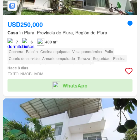
USD250,000
Casa
in Piura, Provincia de Piura, Región de Piura
7
6
400 m²
Cochera
Balcón
Cocina equipada
Vista panorámica
Patio
Cuarto de servicio
Armario empotrado
Terraza
Seguridad
Piscina
Jardín
Vigilante
Barbacoa
Caseta de vigilancia
Hace 8 días
EXITO INMOBLIARIA
WhatsApp