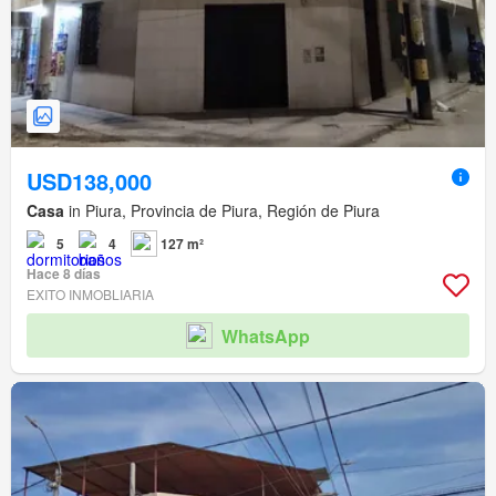
USD138,000
Casa
in Piura, Provincia de Piura, Región de Piura
5
4
127 m²
Hace 8 días
EXITO INMOBLIARIA
WhatsApp