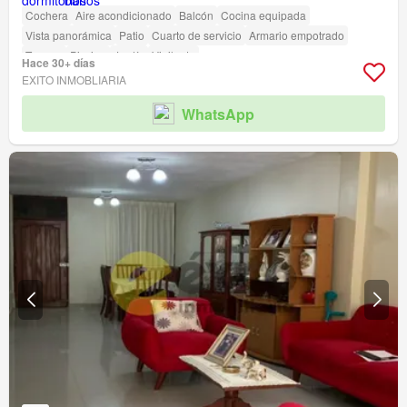
Cochera
Aire acondicionado
Balcón
Cocina equipada
Vista panorámica
Patio
Cuarto de servicio
Armario empotrado
Terraza
Piscina
Jardín
Vigilante
Hace 30+ días
EXITO INMOBLIARIA
WhatsApp