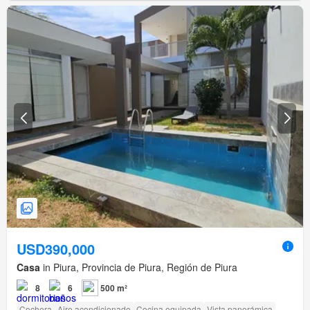
USD390,000
Casa
in Piura, Provincia de Piura, Región de Piura
8
6
500 m²
Cochera
Aire acondicionado
Cocina equipada
Vista panorámica