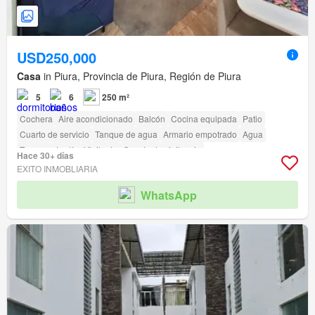
USD250,000
Casa
in Piura, Provincia de Piura, Región de Piura
5
6
250 m²
Cochera
Aire acondicionado
Balcón
Cocina equipada
Patio
Cuarto de servicio
Tanque de agua
Armario empotrado
Agua
Terraza
Jardín
Vigilante
Caseta de vigilancia
Hace 30+ días
EXITO INMOBLIARIA
WhatsApp