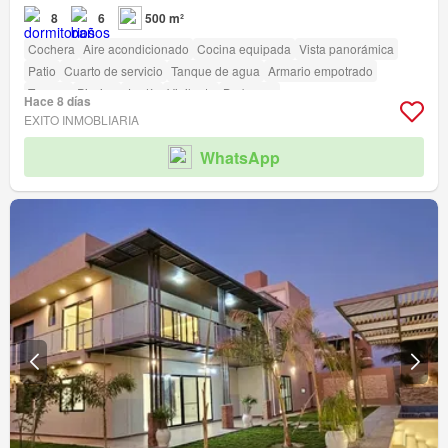
8
6
500 m²
Cochera
Aire acondicionado
Cocina equipada
Vista panorámica
Patio
Cuarto de servicio
Tanque de agua
Armario empotrado
Terraza
Piscina
Jardín
Vigilante
Barbacoa
Hace 8 días
EXITO INMOBLIARIA
WhatsApp