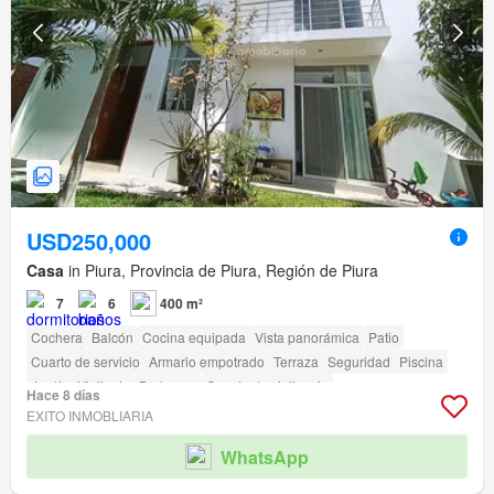
USD250,000
Casa
in Piura, Provincia de Piura, Región de Piura
7
6
400 m²
Cochera
Balcón
Cocina equipada
Vista panorámica
Patio
Cuarto de servicio
Armario empotrado
Terraza
Seguridad
Piscina
Jardín
Vigilante
Barbacoa
Caseta de vigilancia
Hace 8 días
EXITO INMOBLIARIA
WhatsApp