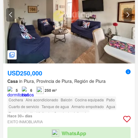
USD250,000
Casa
in Piura, Provincia de Piura, Región de Piura
5
6
250 m²
Cochera
Aire acondicionado
Balcón
Cocina equipada
Patio
Cuarto de servicio
Tanque de agua
Armario empotrado
Agua
Terraza
Jardín
Vigilante
Caseta de vigilancia
Hace 30+ días
EXITO INMOBLIARIA
WhatsApp