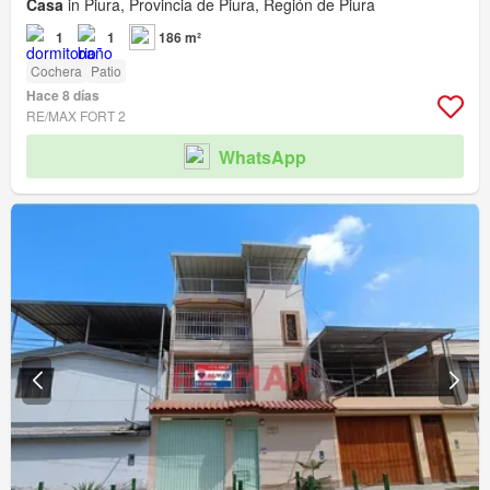
Casa
in Piura, Provincia de Piura, Región de Piura
1
1
186 m²
Cochera
Patio
Hace 8 días
RE/MAX FORT 2
WhatsApp