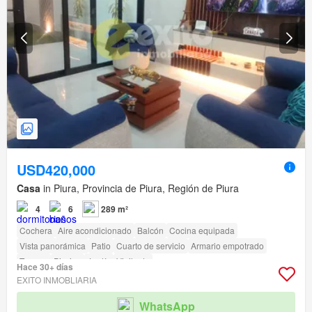
USD420,000
Casa
in Piura, Provincia de Piura, Región de Piura
4
6
289 m²
Cochera
Aire acondicionado
Balcón
Cocina equipada
Vista panorámica
Patio
Cuarto de servicio
Armario empotrado
Terraza
Piscina
Jardín
Vigilante
Hace 30+ días
EXITO INMOBLIARIA
WhatsApp