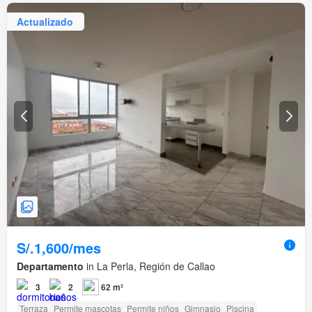
Actualizado
S/.1,600/mes
Departamento
in La Perla, Región de Callao
3
2
62 m²
Terraza
Permite mascotas
Permite niños
Gimnasio
Piscina