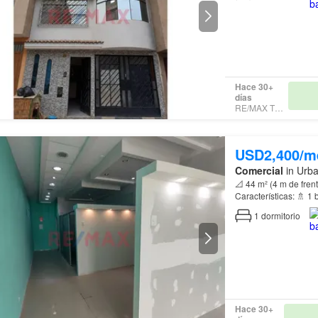
Hace 30+
días
RE/MAX TODAY
USD2,400/m
Comercial
in Urba
📐 44 m² (4 m de frent
Características: 🚿 1
independientes de ag
1
dormitorio
Hace 30+