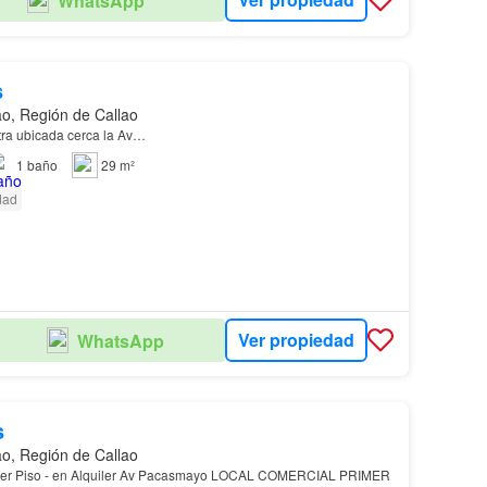
WhatsApp
s
ao, Región de Callao
ra ubicada cerca la Av…
1
baño
29 m²
dad
Ver propiedad
WhatsApp
s
ao, Región de Callao
imer Piso - en Alquiler Av Pacasmayo LOCAL COMERCIAL PRIMER