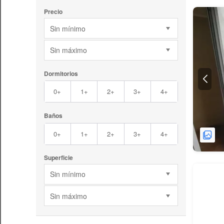
Precio
Sin mínimo
Sin máximo
Dormitorios
0+
1+
2+
3+
4+
Baños
0+
1+
2+
3+
4+
Superficie
Sin mínimo
Sin máximo