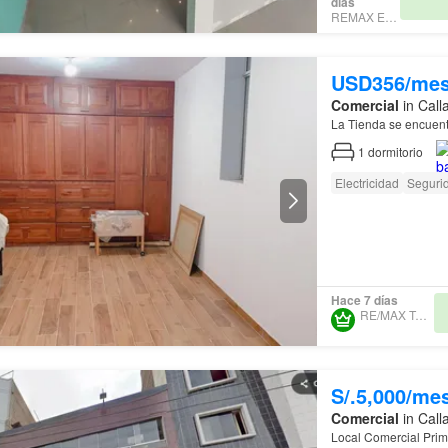
días
REMAX ELITE
USD356/me
Comercial
in Call
La Tienda se encuent
1
dormitorio
Electricidad
Seguri
Hace 7 días
RE/MAX TALENTO
S/.5,000/me
Comercial
in Call
Local Comercial Pr