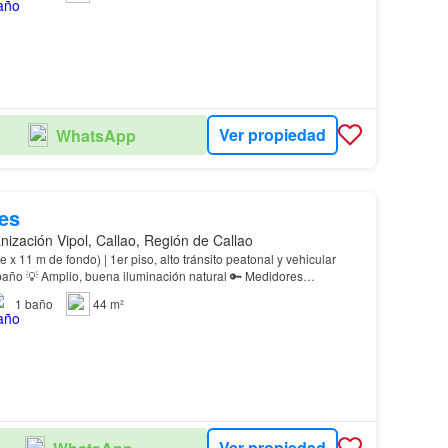
Ver propiedad
WhatsApp
es
nización Vipol, Callao, Región de Callao
e x 11 m de fondo) | 1er piso, alto tránsito peatonal y vehicular
 baño 💡 Amplio, buena iluminación natural 🔑 Medidores
ua y luz 🚪 Puerta enrollable, mamp…
1
baño
44 m²
Ver propiedad