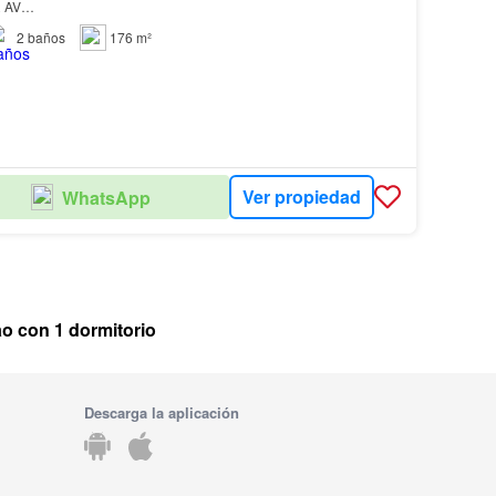
R AV…
2
baños
176 m²
Ver propiedad
WhatsApp
ao con 1 dormitorio
Descarga la aplicación