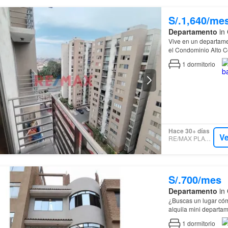
S/.1,640/me
Departamento
in 
Vive en un departame
el Condominio Alto C
1
dormitorio
Hace 30+ días
Ve
RE/MAX PLATINUM
S/.700/mes
Departamento
in 
¿Buscas un lugar cómod
alquila mini departame
directo e independi
1
dormitorio