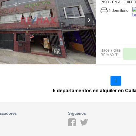
PISO - EN ALQUILE
1
dormitorio
Hace 7 días
RE/MAX TODAY
1
6 departamentos en alquiler en Call
scadores
Síguenos