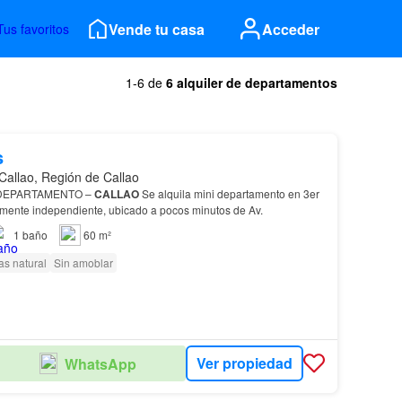
Vende tu casa
Acceder
Tus favoritos
1-6 de
6 alquiler de departamentos
s
Callao, Región de Callao
ALQUILER DE MINI DEPARTAMENTO –
CALLAO
Se alquila mini departamento en 3er
almente independiente, ubicado a pocos minutos de Av.
1
baño
60 m²
as natural
Sin amoblar
Ver propiedad
WhatsApp