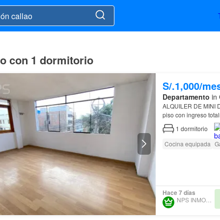
ao con 1 dormitorio
S/.1,000/me
Departamento
in 
piso con ingreso tot
1
dormitorio
Cocina equipada
G
Hace 7 días
NPS INMOBILIARIA