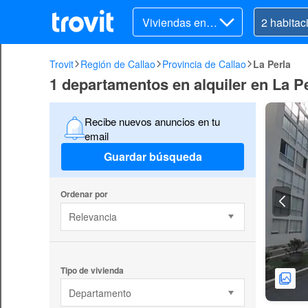
Viviendas en al
quiler
Trovit
Región de Callao
Provincia de Callao
La Perla
1 departamentos en alquiler en La P
Recibe nuevos anuncios en tu
email
Guardar búsqueda
Ordenar por
Relevancia
Tipo de vivienda
Departamento