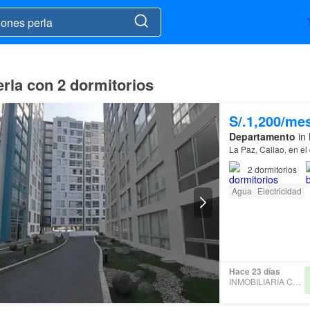
erla con 2 dormitorios
S/.1,200/me
Departamento
in 
La Paz, Callao, en el 
2
dormitorios
Agua
Electricidad
Hace 23 días
INMOBILIARIA CONCEPT