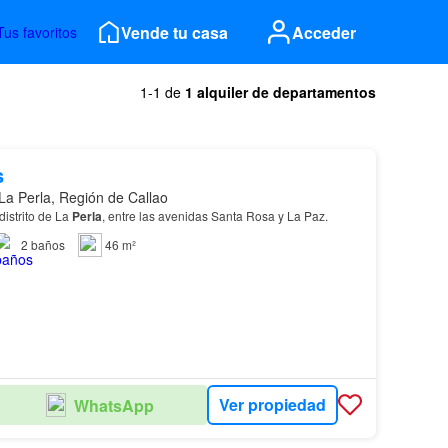
Vende tu casa
Acceder
Tus favoritos
1-1 de
1 alquiler de departamentos
s
La Perla, Región de Callao
distrito de La
Perla
, entre las avenidas Santa Rosa y La Paz.
2
baños
46 m²
Ver propiedad
WhatsApp