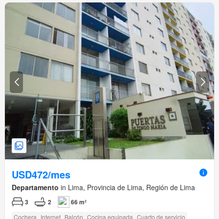
USD472/mes
Departamento
in Lima, Provincia de Lima, Región de Lima
3
2
66 m²
Cochera
Internet
Balcón
Cocina equipada
Cuarto de servicio