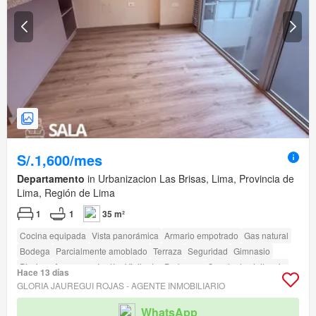
S/.1,600/mes
Departamento
in Urbanizacion Las Brisas, Lima, Provincia de
Lima, Región de Lima
1
1
35 m²
Cocina equipada
Vista panorámica
Armario empotrado
Gas natural
Bodega
Parcialmente amoblado
Terraza
Seguridad
Gimnasio
Piscina
Ascensor
Jardín
Vigilante
Barbacoa
Caseta de vigilancia
Hace 13 días
Acceso para personas con discapacidad
GLORIA JAUREGUI ROJAS - AGENTE INMOBILIARIO
WhatsApp