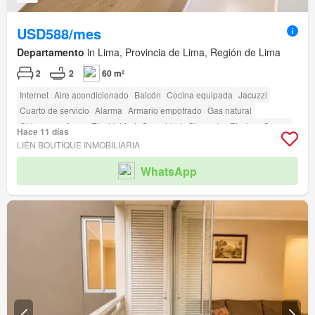
USD588/mes
Departamento
in Lima, Provincia de Lima, Región de Lima
2
2
60 m²
Internet
Aire acondicionado
Balcón
Cocina equipada
Jacuzzi
Cuarto de servicio
Alarma
Armario empotrado
Gas natural
Chimenea
Agua
Electricidad
Seguridad
Gimnasio
Piscina
Sauna
Hace 11 días
Jardín
Barbacoa
LIÉN BOUTIQUE INMOBILIARIA
WhatsApp