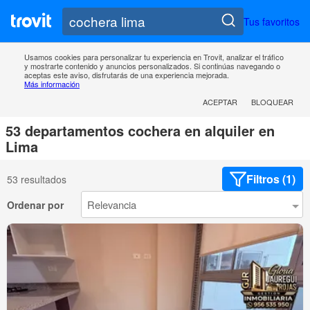
Tus favoritos
Usamos cookies para personalizar tu experiencia en Trovit, analizar el tráfico
y mostrarte contenido y anuncios personalizados. Si continúas navegando o
aceptas este aviso, disfrutarás de una experiencia mejorada.
Más información
ACEPTAR
BLOQUEAR
53 departamentos cochera en alquiler en
Lima
Filtros (1)
53 resultados
Ordenar por