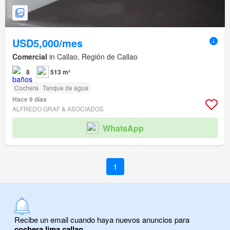
USD5,000/mes
Comercial
in Callao, Región de Callao
8
513 m²
Cochera
Tanque de agua
Hace 9 días
ALFREDO GRAF & ASOCIADOS
WhatsApp
1
Recibe un email cuando haya nuevos anuncios para
cochera lima callao