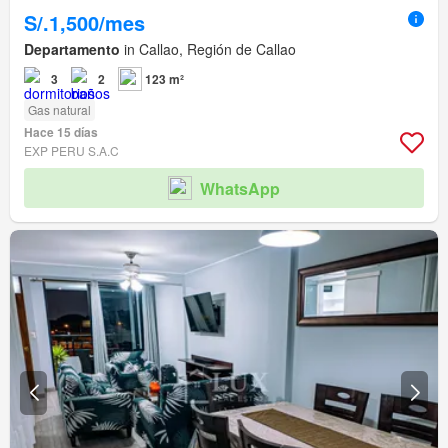
S/.1,500/mes
Departamento
in Callao, Región de Callao
3
2
123 m²
Gas natural
Hace 15 días
EXP PERU S.A.C
WhatsApp