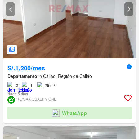
S/.1,200/mes
Departamento
in Callao, Región de Callao
2
1
75 m²
Hace 5 días
RE/MAX QUALITY ONE
WhatsApp