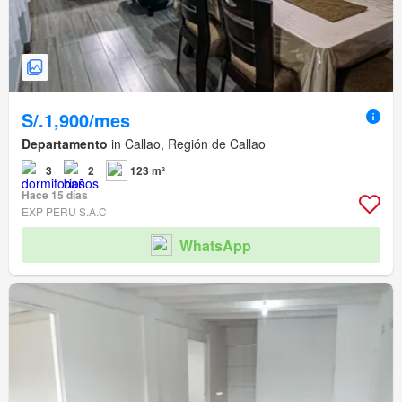
S/.1,900/mes
Departamento
in Callao, Región de Callao
3
2
123 m²
Hace 15 días
EXP PERU S.A.C
WhatsApp