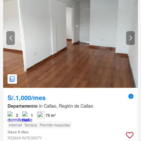
S/.1,000/mes
Departamento
in Callao, Región de Callao
2
1
75 m²
Internet
Terraza
Permite mascotas
Hace 9 días
REMAX INTEGRITY