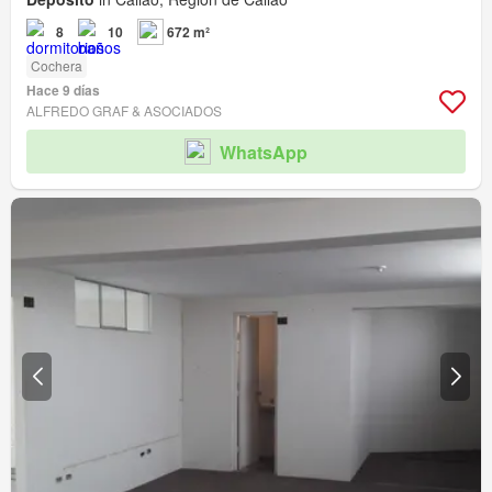
8
10
672 m²
Cochera
Hace 9 días
ALFREDO GRAF & ASOCIADOS
WhatsApp