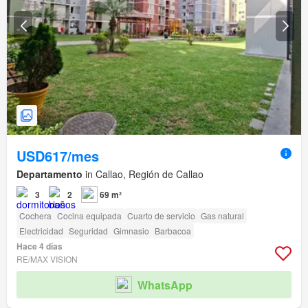
USD617/mes
Departamento
in Callao, Región de Callao
3
2
69 m²
Cochera
Cocina equipada
Cuarto de servicio
Gas natural
Electricidad
Seguridad
Gimnasio
Barbacoa
Hace 4 días
RE/MAX VISION
WhatsApp