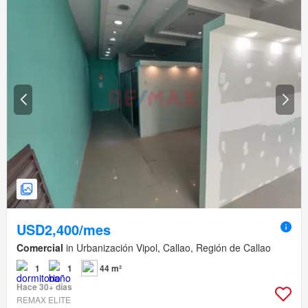
USD2,400/mes
Comercial
in Urbanización Vipol, Callao, Región de Callao
1
1
44 m²
Hace 30+ días
REMAX ELITE