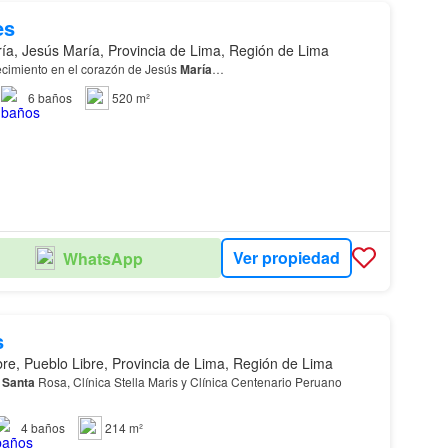
es
ía, Jesús María, Provincia de Lima, Región de Lima
recimiento en el corazón de Jesús
María
…
6
baños
520 m²
Ver propiedad
WhatsApp
s
bre, Pueblo Libre, Provincia de Lima, Región de Lima
l
Santa
Rosa, Clínica Stella Maris y Clínica Centenario Peruano
4
baños
214 m²