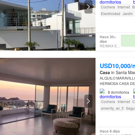
Cochera
Internet
B
Electricidad
Jardín
Hace 30+
días
RE/MAX EXPO
USD10,000/
Casa
in Santa Mar
ALQUILO MARAVILL
HERMOSA CASA D
Al costado
Playa
Emba
8
dormitorios
más…
Cochera
Internet
C
amenity_wi_fi
Segu
Hace 8 días