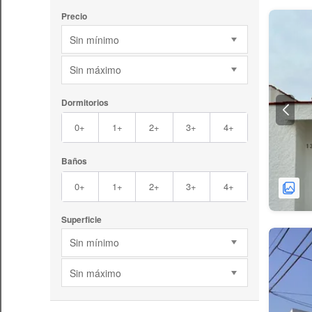
Precio
Sin mínimo
Sin máximo
Dormitorios
0+
1+
2+
3+
4+
Baños
0+
1+
2+
3+
4+
Superficie
Sin mínimo
Sin máximo