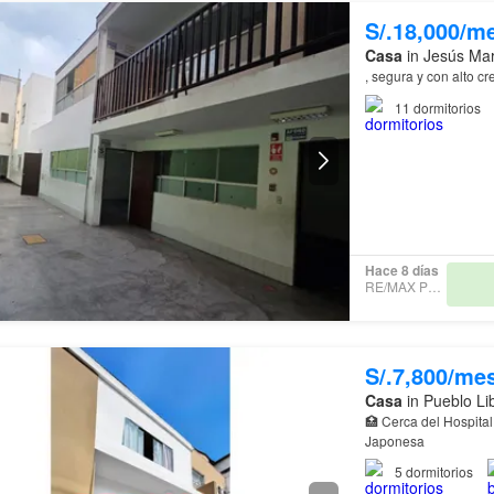
S/.18,000/m
Casa
in Jesús Mar
, segura y con alto c
11
dormitorios
Hace 8 días
RE/MAX PRIME
S/.7,800/me
Casa
in Pueblo Li
🏥 Cerca del Hospita
Japonesa
5
dormitorios