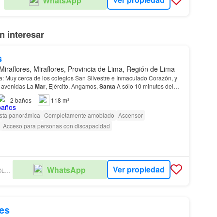
WhatsApp
AL
 interesar
s
Miraflores, Miraflores, Provincia de Lima, Región de Lima
a: Muy cerca de los colegios San Silvestre e Inmaculado Corazón, y
s avenidas La
Mar
, Ejército, Angamos,
Santa
A sólo 10 minutos del
Reich. 🚫 No se aceptan mascotas.…
2
baños
118 m²
sta panorámica
Completamente amoblado
Ascensor
Acceso para personas con discapacidad
Ver propiedad
WhatsApp
LUZ BARRENO - PAOLA ALVARADO
es