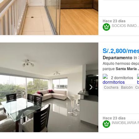
Hace 23 días
SOCIOS INMOBI
S/.2,800/me
Departamento
in 
Alquilo hermoso depar
parque
Santa
Maria
J
cdra…
2
dormitorios
Cochera
Balcón
C
Hace 23 días