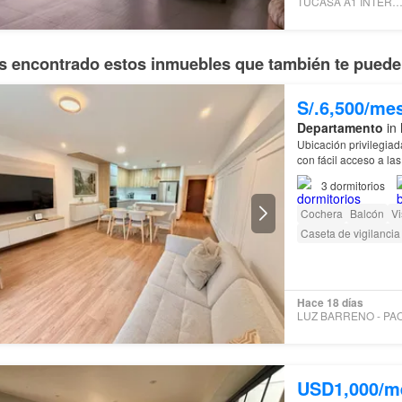
TUCASA A1 INTERNACION
 encontrado estos inmuebles que también te pueden
S/.6,500/me
Departamento
in 
Ubicación privilegiad
con fácil acceso a la
Parque
Maria
3
dormitorios
Cochera
Balcón
Vi
Caseta de vigilancia
Hace 18 días
USD1,000/m