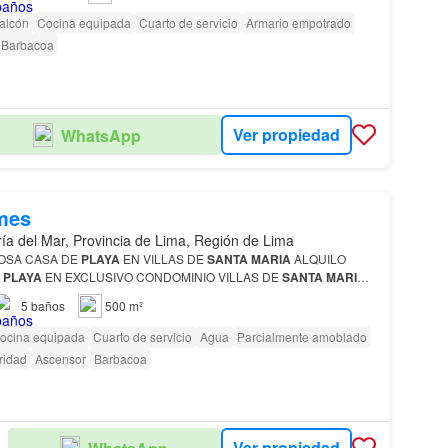
alcón
Cocina equipada
Cuarto de servicio
Armario empotrado
Barbacoa
Ver propiedad
WhatsApp
mes
ía del Mar, Provincia de Lima, Región de Lima
OSA CASA DE
PLAYA
EN VILLAS DE
SANTA
MARIA
ALQUILO
E
PLAYA
EN EXCLUSIVO CONDOMINIO VILLAS DE
SANTA
MARIA
jadores, frente al Club Nautico Esmeralda, en una de las zonas
5
baños
500 m²
ocina equipada
Cuarto de servicio
Agua
Parcialmente amoblado
ridad
Ascensor
Barbacoa
Ver propiedad