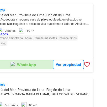
es
ía del Mar, Provincia de Lima, Región de Lima
 Alquiler: Acogedora y moderna casa de
playa
equipada en el exclusivo
ía
del
Mar
Regálate el estilo de vida que siempre Valor de Alquiler:
US$ 1,050 mensuales Ubicación premium y cercanía al m…
2
baños
110 m²
rmario empotrado
Agua
Permite mascotas
Permite niños
ridad
Ver propiedad
WhatsApp
es
ía del Mar, Provincia de Lima, Región de Lima
E
PLAYA
EN
SANTA
MARÍA
DEL
MAR
, PARA GOZAR DEL VERANO
5.5
baños
500 m²