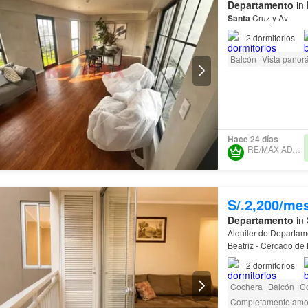
Departamento
in 
Santa
Cruz y Av
2
dormitorios
Balcón
Vista panor
Hace 24 días
RE/MAX ADVANCED
S/.2,200/me
Departamento
in 
Alquiler de Departam
Cercado de Lima, ce
2
dormitorios
Cochera
Balcón
C
Completamente amo