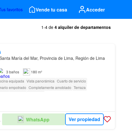
Vende tu casa
Acceder
Tus favoritos
1-4 de
4 alquiler de departamentos
s
Santa María del Mar, Provincia de Lima, Región de Lima
3
baños
180 m²
ocina equipada
Vista panorámica
Cuarto de servicio
mario empotrado
Completamente amoblado
Terraza
ridad
Ascensor
Barbacoa
as con discapacidad
Ver propiedad
WhatsApp
LIARIOS