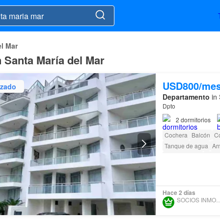
el Mar
n Santa María del Mar
USD800/me
izado
Departamento
in 
Dpto
2
dormitorios
Cochera
Balcón
C
Tanque de agua
Ar
Permite niños
Segu
Acceso para person
Hace 2 días
SOCIOS INMOBI