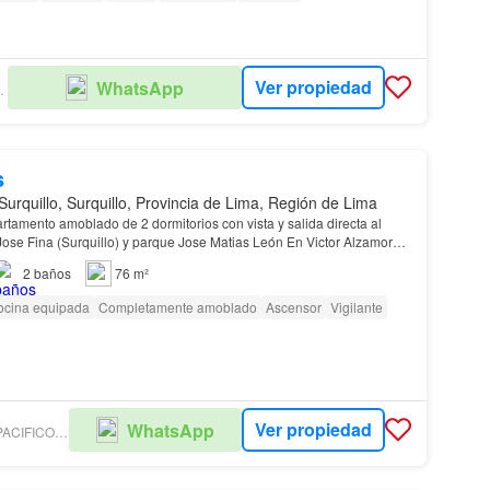
Ver propiedad
WhatsApp
LIARIOS
s
Surquillo, Surquillo, Provincia de Lima, Región de Lima
tamento amoblado de 2 dormitorios con vista y salida directa al
ose Fina (Surquillo) y parque Jose Matias León En Victor Alzamora
2
baños
76 m²
ocina equipada
Completamente amoblado
Ascensor
Vigilante
Ver propiedad
WhatsApp
INMOBILIARIA PACIFICO -CONFIANZA TOTAL