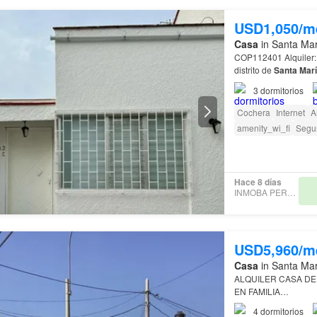
USD1,050/m
Casa
in Santa Mar
COP112401
distrito de
Santa
Mar
3
dormitorios
Cochera
Internet
A
amenity_wi_fi
Segu
Hace 8 días
INMOBA PERU SAC
USD5,960/m
Casa
in Santa Mar
ALQUILER CASA D
EN FAMILIA…
4
dormitorios