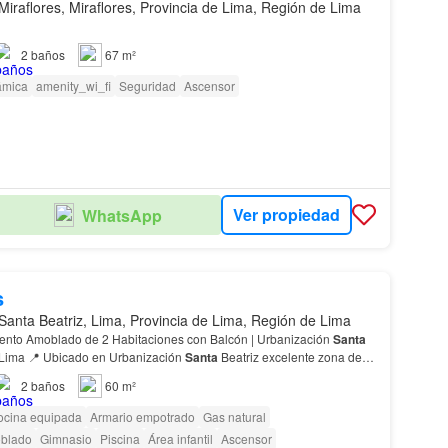
Miraflores, Miraflores, Provincia de Lima, Región de Lima
2
baños
67 m²
ámica
amenity_wi_fi
Seguridad
Ascensor
Ver propiedad
WhatsApp
s
Santa Beatriz, Lima, Provincia de Lima, Región de Lima
ento Amoblado de 2 Habitaciones con Balcón | Urbanización
Santa
Beatriz - Cercado de Lima 📍 Ubicado en Urbanización
Santa
Beatriz excelente zona de
rca de supermercados, restaurantes,…
2
baños
60 m²
ocina equipada
Armario empotrado
Gas natural
blado
Gimnasio
Piscina
Área infantil
Ascensor