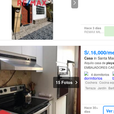
Hace 3 días
REMAX MILENIO
S/.16,000/m
Casa
in Santa Mar
Alquilo casa de
play
EMBAJADORES CASA 
4
dormitorios
15 Fotos
Cochera
Cocina eq
Terraza
Jardín
Bar
Hace 30+
Ver
días