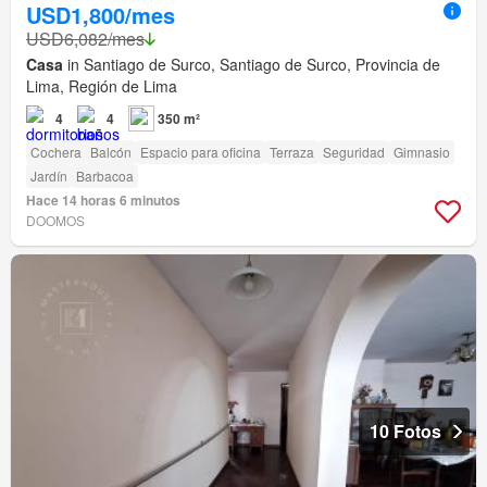
USD1,800/mes
USD6,082/mes
Casa
in Santiago de Surco, Santiago de Surco, Provincia de
Lima, Región de Lima
4
4
350 m²
Cochera
Balcón
Espacio para oficina
Terraza
Seguridad
Gimnasio
Jardín
Barbacoa
Hace 14 horas 6 minutos
DOOMOS
10 Fotos