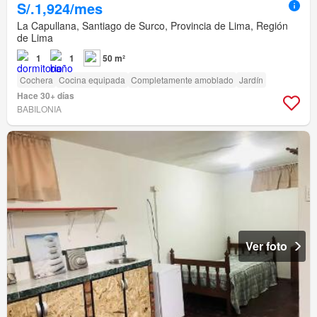
S/.1,924/mes
La Capullana, Santiago de Surco, Provincia de Lima, Región
de Lima
1
1
50 m²
Cochera
Cocina equipada
Completamente amoblado
Jardín
Hace 30+ días
BABILONIA
Ver foto