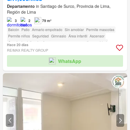
Departamento
in Santiago de Surco, Provincia de Lima,
Región de Lima
3
2
79 m²
Balcón
Patio
Armario empotrado
Sin amoblar
Permite mascotas
Permite niños
Seguridad
Gimnasio
Área infantil
Ascensor
Caseta de vigilancia
Acceso para personas con discapacidad
Hace 20 días
RE/MAX REALTY GROUP
WhatsApp