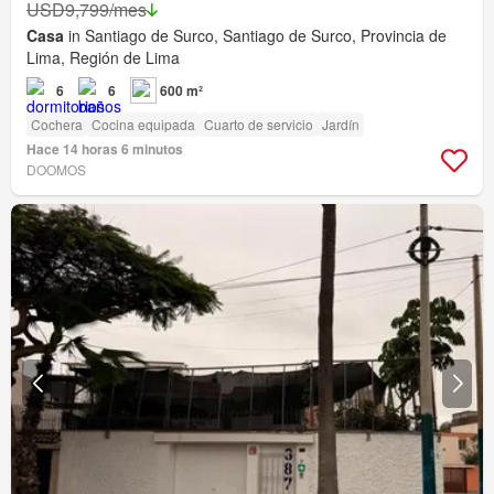
USD9,799/mes
Casa
in Santiago de Surco, Santiago de Surco, Provincia de
Lima, Región de Lima
6
6
600 m²
Cochera
Cocina equipada
Cuarto de servicio
Jardín
Hace 14 horas 6 minutos
DOOMOS