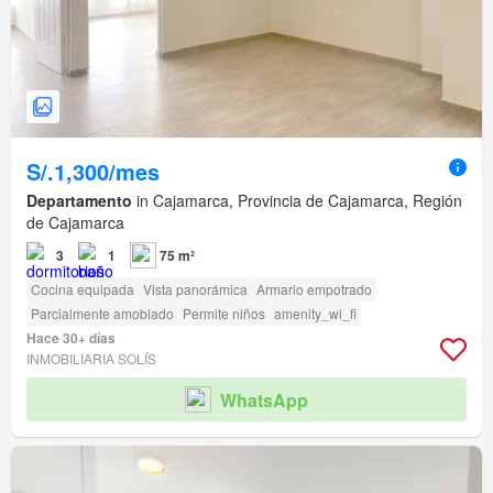
S/.1,300/mes
Departamento
in Cajamarca, Provincia de Cajamarca, Región
de Cajamarca
3
1
75 m²
Cocina equipada
Vista panorámica
Armario empotrado
Parcialmente amoblado
Permite niños
amenity_wi_fi
Hace 30+ días
INMOBILIARIA SOLÍS
WhatsApp