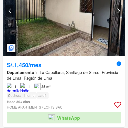
S/.1,450/mes
Departamento
in La Capullana, Santiago de Surco, Provincia
de Lima, Región de Lima
1
1
35 m²
Cochera
Internet
Jardín
Hace 30+ días
HOME APARTMENTS / LOFTS SAC
WhatsApp