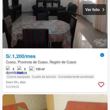
Ver foto
S/.1,200/mes
Cusco, Provincia de Cusco, Región de Cusco
3
2
120 m²
Cocina equipada
Cuarto de servicio
Completamente amoblado
Hace 30+ días
DOOMOS