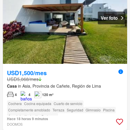
Ver foto
USD1,500/mes
USD5,068/mes
Casa
in Asia, Provincia de Cañete, Región de Lima
4
4
120 m²
Cochera
Cocina equipada
Cuarto de servicio
Completamente amoblado
Terraza
Seguridad
Gimnasio
Piscina
Área infantil
Jardín
Barbacoa
Hace 18 horas 9 minutos
DOOMOS