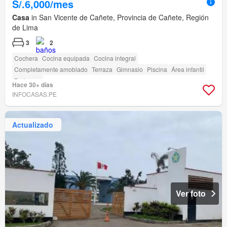
S/.6,000/mes
Casa
in San Vicente de Cañete, Provincia de Cañete, Región
de Lima
3
2
Cochera
Cocina equipada
Cocina integral
Completamente amoblado
Terraza
Gimnasio
Piscina
Área infantil
Barbacoa
Hace 30+ días
INFOCASAS.PE
Actualizado
Ver foto