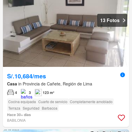
13 Fotos
S/.10,684/mes
Casa
in Provincia de Cañete, Región de Lima
4
3
123 m²
Cocina equipada
Cuarto de servicio
Completamente amoblado
Terraza
Seguridad
Barbacoa
Hace 30+ días
BABILONIA