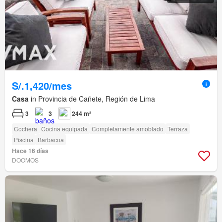
S/.1,420/mes
Casa
in Provincia de Cañete, Región de Lima
3
3
244 m²
Cochera
Cocina equipada
Completamente amoblado
Terraza
Piscina
Barbacoa
Hace 16 días
DOOMOS