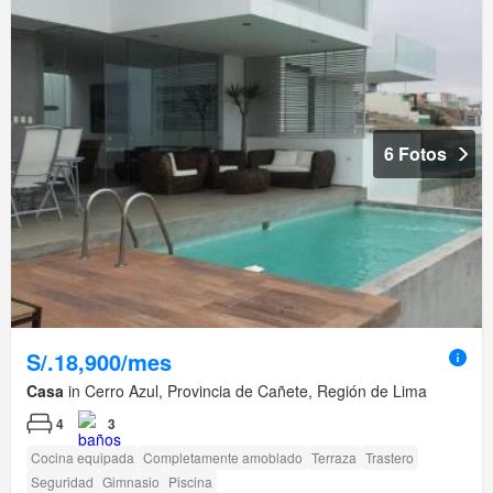
6 Fotos
S/.18,900/mes
Casa
in Cerro Azul, Provincia de Cañete, Región de Lima
4
3
Cocina equipada
Completamente amoblado
Terraza
Trastero
Seguridad
Gimnasio
Piscina