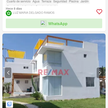
Cuarto de servicio
Agua
Terraza
Seguridad
Piscina
Jardín
Caseta de vigilancia
Cancha de tenis
Hace 8 días
LUZ MARIA DELGADO RAMOS
WhatsApp