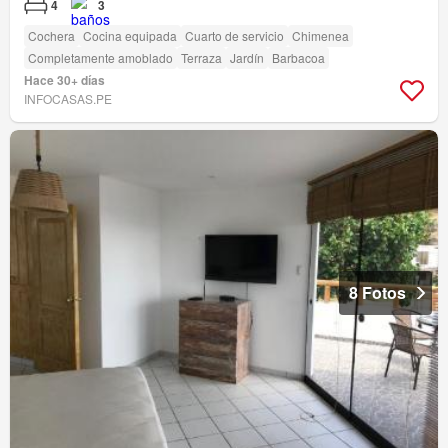
4
3
Cochera
Cocina equipada
Cuarto de servicio
Chimenea
Completamente amoblado
Terraza
Jardín
Barbacoa
Hace 30+ días
INFOCASAS.PE
8 Fotos