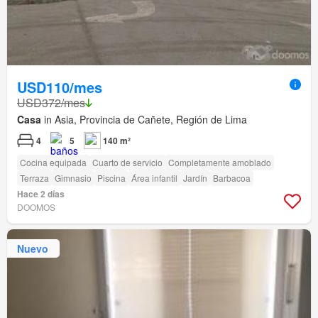
USD110/mes
USD372/mes
Casa
in Asia, Provincia de Cañete, Región de Lima
4
5
140 m²
Cocina equipada
Cuarto de servicio
Completamente amoblado
Terraza
Gimnasio
Piscina
Área infantil
Jardín
Barbacoa
Hace 2 días
DOOMOS
Nuevo