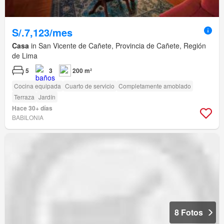
S/.7,123/mes
Casa
in San Vicente de Cañete, Provincia de Cañete, Región
de Lima
5
3
200 m²
Cocina equipada
Cuarto de servicio
Completamente amoblado
Terraza
Jardín
Hace 30+ días
BABILONIA
8 Fotos