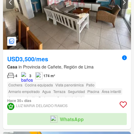
USD3,500/mes
Casa
in Provincia de Cañete, Región de Lima
4
3
174 m²
Cochera
Cocina equipada
Vista panorámica
Patio
Armario empotrado
Agua
Terraza
Seguridad
Piscina
Área infantil
Ascensor
Jardín
Barbacoa
Cancha de tenis
Hace 30+ días
LUZ MARIA DELGADO RAMOS
WhatsApp