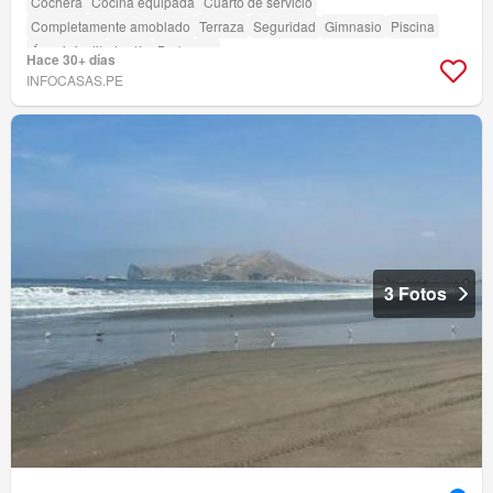
Cochera
Cocina equipada
Cuarto de servicio
Completamente amoblado
Terraza
Seguridad
Gimnasio
Piscina
Área infantil
Jardín
Barbacoa
Hace 30+ días
INFOCASAS.PE
3 Fotos