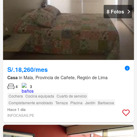
8 Fotos
S/.18,260/mes
Casa
in Mala, Provincia de Cañete, Región de Lima
4
3
Cochera
Cocina equipada
Cuarto de servicio
Completamente amoblado
Terraza
Piscina
Jardín
Barbacoa
Hace 1 día
INFOCASAS.PE