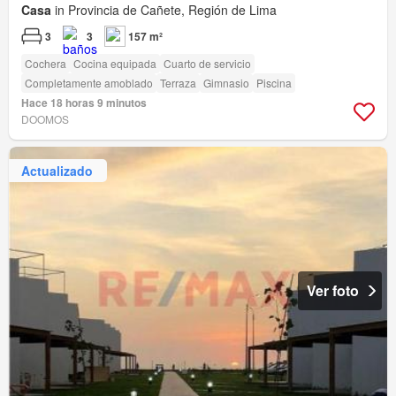
Casa
in Provincia de Cañete, Región de Lima
3
3
157 m²
Cochera
Cocina equipada
Cuarto de servicio
Completamente amoblado
Terraza
Gimnasio
Piscina
Hace 18 horas 9 minutos
DOOMOS
Actualizado
Ver foto