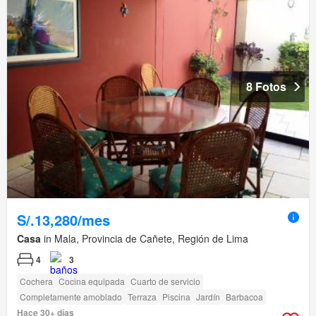
8 Fotos
S/.13,280/mes
Casa
in Mala, Provincia de Cañete, Región de Lima
4
3
Cochera
Cocina equipada
Cuarto de servicio
Completamente amoblado
Terraza
Piscina
Jardín
Barbacoa
Hace 30+ días