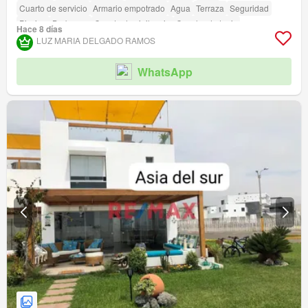
Cuarto de servicio
Armario empotrado
Agua
Terraza
Seguridad
Piscina
Barbacoa
Caseta de vigilancia
Cancha de tenis
Hace 8 días
LUZ MARIA DELGADO RAMOS
WhatsApp