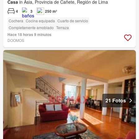
Casa
in Asia, Provincia de Cañete, Región de Lima
4
3
250 m²
Cochera
Cocina equipada
Cuarto de servicio
Completamente amoblado
Terraza
Hace 18 horas 9 minutos
DOOMOS
21 Fotos