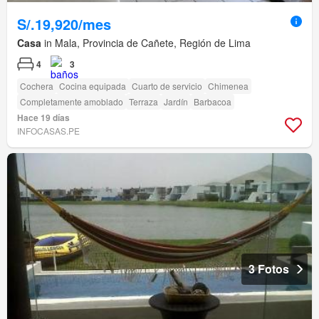
S/.19,920/mes
Casa
in Mala, Provincia de Cañete, Región de Lima
4
3
Cochera
Cocina equipada
Cuarto de servicio
Chimenea
Completamente amoblado
Terraza
Jardín
Barbacoa
Hace 19 días
INFOCASAS.PE
3 Fotos