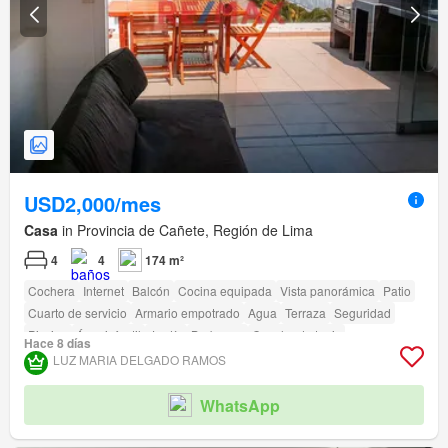
USD2,000/mes
Casa
in Provincia de Cañete, Región de Lima
4
4
174 m²
Cochera
Internet
Balcón
Cocina equipada
Vista panorámica
Patio
Cuarto de servicio
Armario empotrado
Agua
Terraza
Seguridad
Piscina
Área infantil
Jardín
Barbacoa
Cancha de tenis
Hace 8 días
LUZ MARIA DELGADO RAMOS
WhatsApp