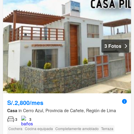
3 Fotos
S/.2,800/mes
Casa
in Cerro Azul, Provincia de Cañete, Región de Lima
3
3
Cochera
Cocina equipada
Completamente amoblado
Terraza