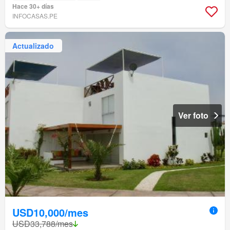
Hace 30+ días
INFOCASAS.PE
Actualizado
Ver foto
USD10,000/mes
USD33,788/mes