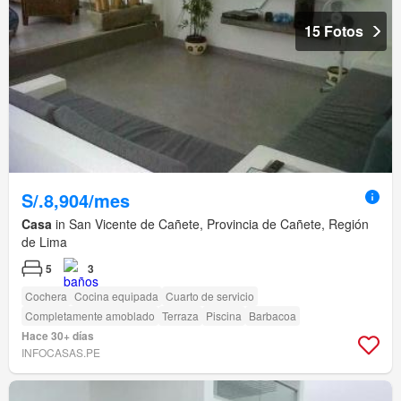
15 Fotos
S/.8,904/mes
Casa
in San Vicente de Cañete, Provincia de Cañete, Región
de Lima
5
3
Cochera
Cocina equipada
Cuarto de servicio
Completamente amoblado
Terraza
Piscina
Barbacoa
Hace 30+ días
INFOCASAS.PE