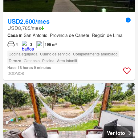
USD2,600/mes
USD8,785/mes
Casa
in San Antonio, Provincia de Cañete, Región de Lima
4
3
195 m²
Cocina equipada
Cuarto de servicio
Completamente amoblado
Terraza
Gimnasio
Piscina
Área infantil
Hace 18 horas 9 minutos
DOOMOS
Ver foto