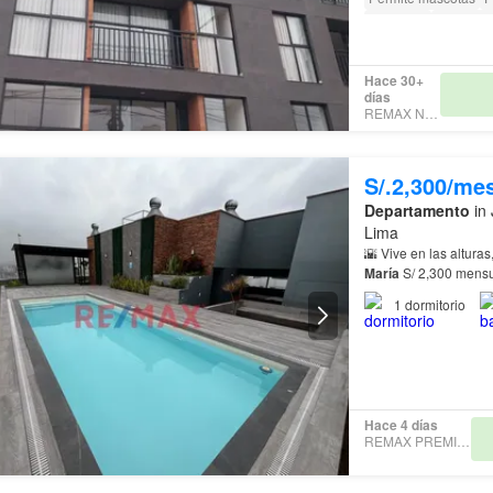
Barbacoa
Acceso p
Hace 30+
días
REMAX NEXT
S/.2,300/me
Departamento
in 
Lima
🌇 Vive en las alturas
María
pocos minutos de: • 
1
dormitorio
Hace 4 días
REMAX PREMIUM PE