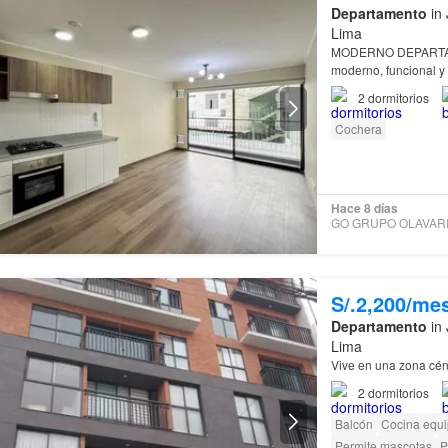
Departamento
in 
Lima
MODERNO DEPART
moderno, funcional y 
2
dormitorios
Cochera
Hace 8 días
S/.2,200/me
Departamento
in 
Lima
Vive en una zona cén
2
dormitorios
Balcón
Cocina equ
Permite mascotas
P