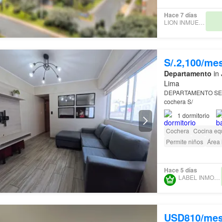
Hace 7 días
LION INMUEBLES
S/.2,100/me
Departamento
in 
Lima
DEPARTAMENTO SE
cochera S/
1
dormitorio
Cochera
Cocina eq
Permite niños
Área i
Hace 5 días
LABEL INMOBILIARIA
USD810/me