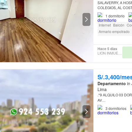
SALAVERRY, A HO
COLEGIOS, AL COS
CENTRICA EN DIST
1
dormitorio
Internet
Balcón
Co
Armario empotrado
Seguridad
Gimnasi
Acceso para person
Hace 5 días
LION INMUEBLES
S/.3,400/me
Departamento
in 
Lima
.*9 ALQUILO 03 D
AV…
3
dormitorios