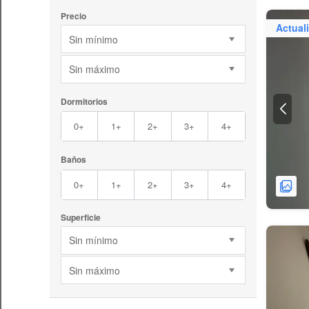
Precio
Actual
Sin mínimo
Sin máximo
Dormitorios
0+
1+
2+
3+
4+
Baños
0+
1+
2+
3+
4+
Superficie
Sin mínimo
Sin máximo