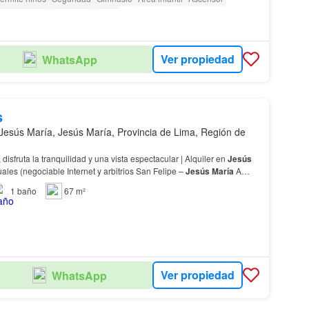
ara personas con discapacidad
Ver propiedad
WhatsApp
s
Jesús María, Jesús María, Provincia de Lima, Región de
, disfruta la tranquilidad y una vista espectacular | Alquiler en
Jesús
S/ 2,300 mensuales (negociable Internet y arbitrios San Felipe –
Jesús
María
A
Universidad del Pac…
1
baño
67 m²
Ver propiedad
WhatsApp