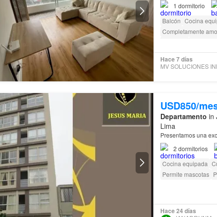
1
dormitorio
Balcón
Cocina equ
Completamente amo
Ascensor
Acceso pa
Hace 7 días
USD850/me
Departamento
in 
Lima
Presentamos una exce
2
dormitorios
Cocina equipada
Cu
Permite mascotas
P
Hace 24 días