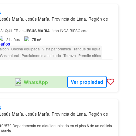
s
Jesús María, Jesús María, Provincia de Lima, Región de
ALQUILER en
JESUS
MARIA
Jirón INCA RIPAC cdra
2
baños
75 m²
alcón
Cocina equipada
Vista panorámica
Tanque de agua
Gas natural
Parcialmente amoblado
Terraza
Permite niños
ridad
Gimnasio
Piscina
Área infantil
Ascensor
Sauna
Vigilante
 vigilancia
Acceso para personas con discapacidad
Ver propiedad
WhatsApp
s
Jesús María, Jesús María, Provincia de Lima, Región de
l piso 6 de un edificio
s
María
.