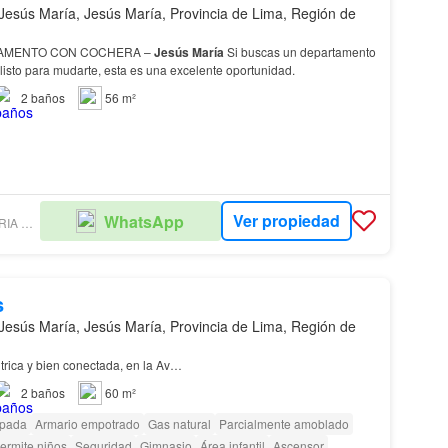
Jesús María, Jesús María, Provincia de Lima, Región de
AMENTO CON COCHERA –
Jesús
María
Si buscas un departamento
listo para mudarte, esta es una excelente oportunidad.
2
baños
56 m²
Ver propiedad
WhatsApp
GO GRUPO OLAVARRIA BIENES RAICES
s
Jesús María, Jesús María, Provincia de Lima, Región de
trica y bien conectada, en la Av…
2
baños
60 m²
ipada
Armario empotrado
Gas natural
Parcialmente amoblado
ermite niños
Seguridad
Gimnasio
Área infantil
Ascensor