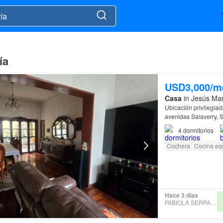
ía
USD3,000/m
Casa
in Jesús Mar
Ubicación privilegia
avenidas Salaverry, S
4
dormitorios
Cochera
Cocina eq
Hace 3 días
FABIOLA SERPA TOVAR