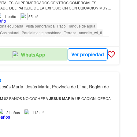
SPITALES, SUPERMERCADOS CENTROS COMERCIALES,
TADO DEL PARQUE DE LA EXPOSICION CON UBICACION MUY
RITO DE
JESUS
MARIA
.
1
baño
55 m²
cina equipada
Vista panorámica
Patio
Tanque de agua
Gas natural
Parcialmente amoblado
Terraza
amenity_wi_fi
o
Área infantil
Ascensor
Jardín
Vigilante
Caseta de vigilancia
as con discapacidad
Ver propiedad
WhatsApp
s
Jesús María, Jesús María, Provincia de Lima, Región de
ORM 02 BAÑOS NO COCHERA
JESUS
MARÍA
UBICACIÓN: CERCA
2
baños
112 m²