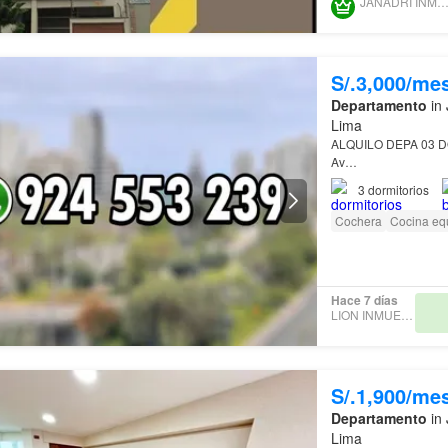
JANADRI INMOBILIAR
S/.3,000/me
Departamento
in 
Lima
ALQUILO DEPA 03 
Av…
3
dormitorios
Cochera
Cocina eq
Hace 7 días
LION INMUEBLES
S/.1,900/me
Departamento
in 
Lima