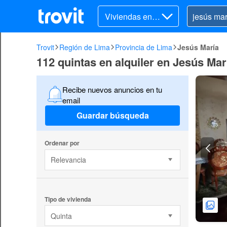
Viviendas en al
quiler
Trovit
Región de Lima
Provincia de Lima
Jesús María
112 quintas en alquiler en Jesús Mar
Recibe nuevos anuncios en tu
email
Guardar búsqueda
Ordenar por
Relevancia
Tipo de vivienda
Quinta