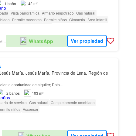
1
baño
42 m²
ipada
Vista panorámica
Armario empotrado
Gas natural
blado
Permite mascotas
Permite niños
Gimnasio
Área infantil
ra personas con discapacidad
Ver propiedad
WhatsApp
MV SOLUCIONES INMOBILIARIAS
s
Jesús María, Jesús María, Provincia de Lima, Región de
lente oportunidad de alquiler; Dpto…
2
baños
103 m²
arto de servicio
Gas natural
Completamente amoblado
ermite niños
Ascensor
Ver propiedad