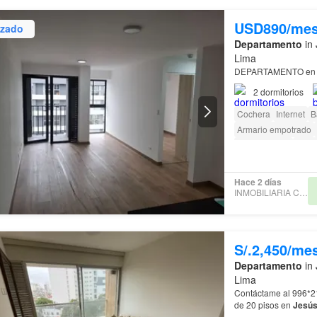
USD890/me
izado
Departamento
in 
Lima
DEPARTAMENTO en 
2
dormitorios
Cochera
Internet
B
Armario empotrado
amenity_wi_fi
Segu
Barbacoa
Caseta de
Hace 2 días
INMOBILIARIA CROSBY
S/.2,450/me
Departamento
in 
Lima
Contáctame al 996*210*572 Departamento en alquiler ubicado en e
de 20 pisos en
Jesú