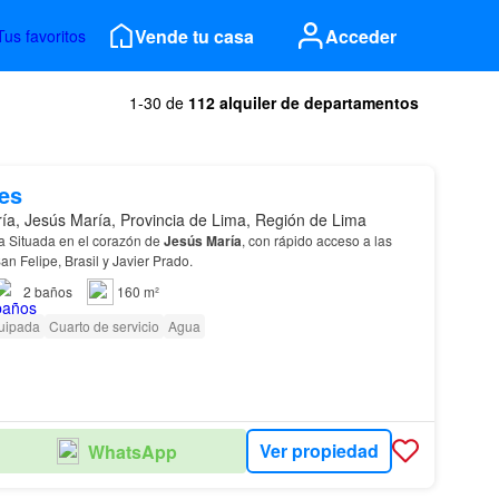
Vende tu casa
Acceder
Tus favoritos
1-30 de
112 alquiler de departamentos
es
ía, Jesús María, Provincia de Lima, Región de Lima
da Situada en el corazón de
Jesús
María
, con rápido acceso a las
an Felipe, Brasil y Javier Prado.
2
baños
160 m²
uipada
Cuarto de servicio
Agua
Ver propiedad
WhatsApp