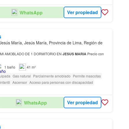
Ver propiedad
WhatsApp
s
Jesús María, Jesús María, Provincia de Lima, Región de
MI AMOBLADO DE 1 DORMITORIO EN
JESUS
MARIA
Precio con
1
baño
41 m²
uipada
Gas natural
Parcialmente amoblado
Permite mascotas
nfantil
Ascensor
Acceso para personas con discapacidad
Ver propiedad
WhatsApp
s