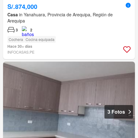
S/.874,000
Casa
in Yanahuara, Provincia de Arequipa, Región de
Arequipa
3
2
Cochera
Cocina equipada
Hace 30+ días
INFOCASAS.PE
3 Fotos