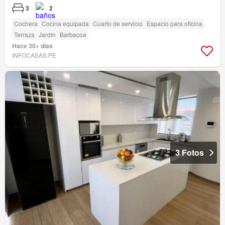
3
2
Cochera
Cocina equipada
Cuarto de servicio
Espacio para oficina
Terraza
Jardín
Barbacoa
Hace 30+ días
INFOCASAS.PE
3 Fotos