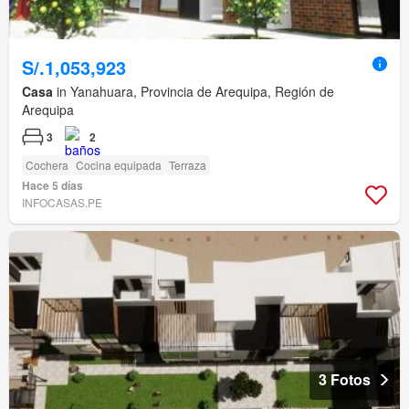
S/.1,053,923
Casa
in Yanahuara, Provincia de Arequipa, Región de
Arequipa
3
2
Cochera
Cocina equipada
Terraza
Hace 5 días
INFOCASAS.PE
3 Fotos