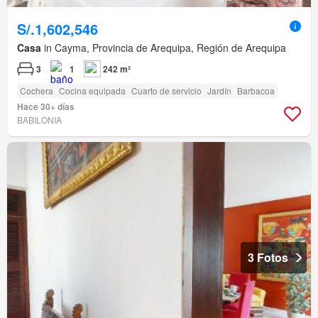
S/.1,602,546
Casa
in Cayma, Provincia de Arequipa, Región de Arequipa
3
1
242 m²
Cochera
Cocina equipada
Cuarto de servicio
Jardín
Barbacoa
Hace 30+ días
BABILONIA
3 Fotos