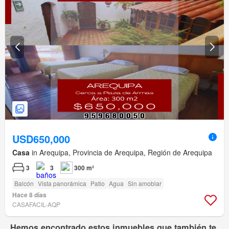
USD650,000
Casa
in Arequipa, Provincia de Arequipa, Región de Arequipa
3
3
300 m²
Balcón
Vista panorámica
Patio
Agua
Sin amoblar
Hace 8 días
CASAFACIL-AQP
Hemos encontrado estos inmuebles que también te