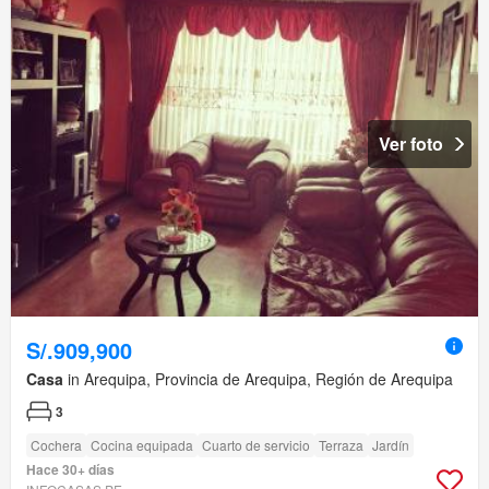
Ver foto
S/.909,900
Casa
in Arequipa, Provincia de Arequipa, Región de Arequipa
3
Cochera
Cocina equipada
Cuarto de servicio
Terraza
Jardín
Hace 30+ días