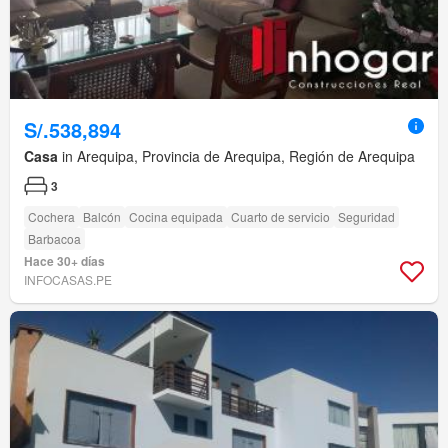
S/.538,894
Casa
in Arequipa, Provincia de Arequipa, Región de Arequipa
3
Cochera
Balcón
Cocina equipada
Cuarto de servicio
Seguridad
Barbacoa
Hace 30+ días
INFOCASAS.PE