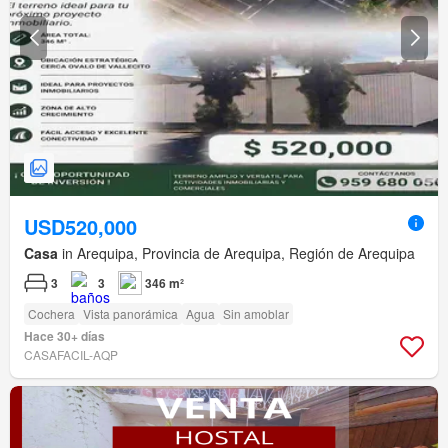
USD520,000
Casa
in Arequipa, Provincia de Arequipa, Región de Arequipa
3
3
346 m²
Cochera
Vista panorámica
Agua
Sin amoblar
Hace 30+ días
CASAFACIL-AQP