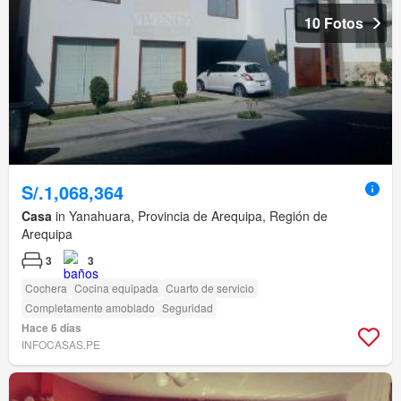
10 Fotos
S/.1,068,364
Casa
in Yanahuara, Provincia de Arequipa, Región de
Arequipa
3
3
Cochera
Cocina equipada
Cuarto de servicio
Completamente amoblado
Seguridad
Hace 6 días
INFOCASAS.PE