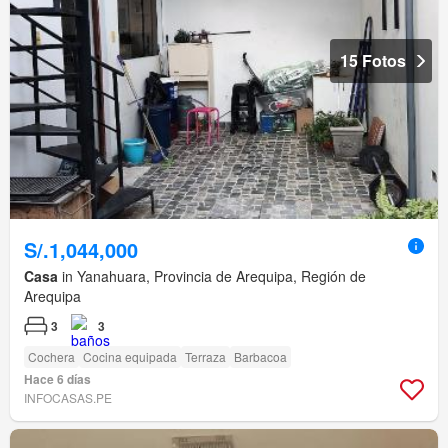
15 Fotos
S/.1,044,000
Casa
in Yanahuara, Provincia de Arequipa, Región de
Arequipa
3
3
Cochera
Cocina equipada
Terraza
Barbacoa
Hace 6 días
INFOCASAS.PE