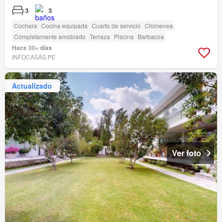
3
3
Cochera
Cocina equipada
Cuarto de servicio
Chimenea
Completamente amoblado
Terraza
Piscina
Barbacoa
Hace 30+ días
INFOCASAS.PE
Actualizado
Ver foto