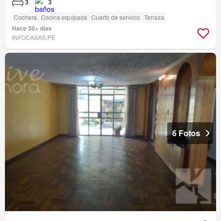
3
3
Cochera
Cocina equipada
Cuarto de servicio
Terraza
Hace 30+ días
INFOCASAS.PE
6 Fotos