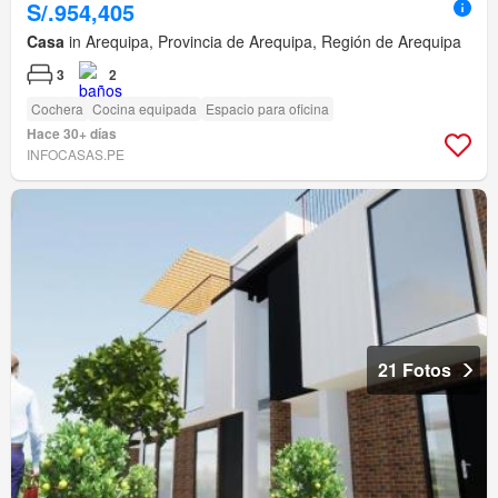
S/.954,405
Casa
in Arequipa, Provincia de Arequipa, Región de Arequipa
3
2
Cochera
Cocina equipada
Espacio para oficina
Hace 30+ días
INFOCASAS.PE
21 Fotos