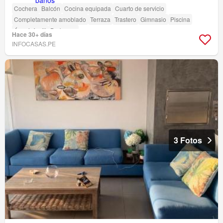
Cochera
Balcón
Cocina equipada
Cuarto de servicio
Completamente amoblado
Terraza
Trastero
Gimnasio
Piscina
Área infantil
Barbacoa
Hace 30+ días
INFOCASAS.PE
3 Fotos