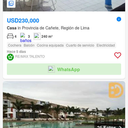
USD230,000
Casa
in Provincia de Cañete, Región de Lima
4
3
240 m²
Cochera
Balcón
Cocina equipada
Cuarto de servicio
Electricidad
Hace 5 días
RE/MAX TALENTO
WhatsApp
25 Fotos