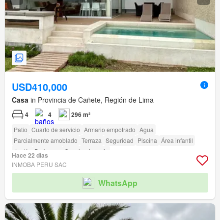
USD410,000
Casa
in Provincia de Cañete, Región de Lima
4
4
296 m²
Patio
Cuarto de servicio
Armario empotrado
Agua
Parcialmente amoblado
Terraza
Seguridad
Piscina
Área infantil
Jardín
Barbacoa
Cancha de tenis
Hace 22 días
INMOBA PERU SAC
WhatsApp