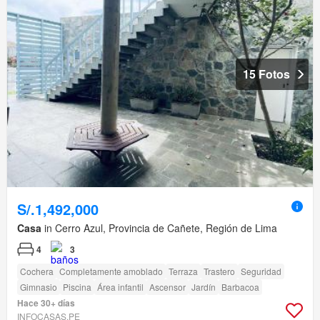
15 Fotos
S/.1,492,000
Casa
in Cerro Azul, Provincia de Cañete, Región de Lima
4
3
Cochera
Completamente amoblado
Terraza
Trastero
Seguridad
Gimnasio
Piscina
Área infantil
Ascensor
Jardín
Barbacoa
Hace 30+ días
INFOCASAS.PE