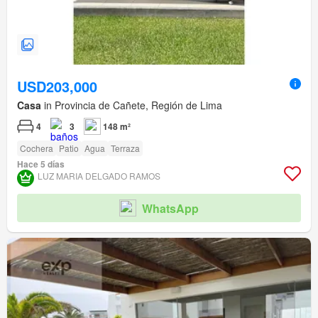
USD203,000
Casa
in Provincia de Cañete, Región de Lima
4
3
148 m²
Cochera
Patio
Agua
Terraza
Hace 5 días
LUZ MARIA DELGADO RAMOS
WhatsApp