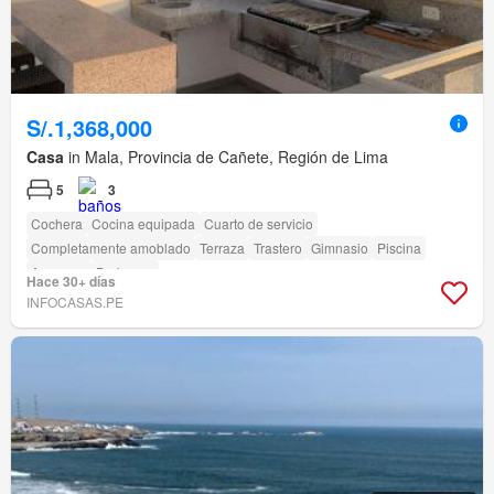
S/.1,368,000
Casa
in Mala, Provincia de Cañete, Región de Lima
5
3
Cochera
Cocina equipada
Cuarto de servicio
Completamente amoblado
Terraza
Trastero
Gimnasio
Piscina
Ascensor
Barbacoa
Hace 30+ días
INFOCASAS.PE