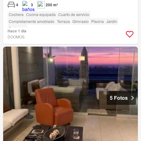
4
3
200 m²
Cochera
Cocina equipada
Cuarto de servicio
Completamente amoblado
Terraza
Gimnasio
Piscina
Jardín
Barbacoa
Hace 1 día
DOOMOS
5 Fotos