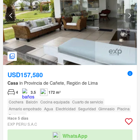
USD157,580
Casa
in Provincia de Cañete, Región de Lima
4
3.5
172 m²
Cochera
Balcón
Cocina equipada
Cuarto de servicio
Armario empotrado
Agua
Electricidad
Seguridad
Gimnasio
Piscina
Barbacoa
Hace 5 días
EXP PERU S.A.C
WhatsApp