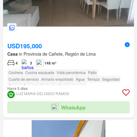
USD195,000
Casa
in Provincia de Cañete, Región de Lima
4
3
148 m²
Cochera
Cocina equipada
Vista panorámica
Patio
Cuarto de servicio
Armario empotrado
Agua
Terraza
Seguridad
Piscina
Área infantil
Jardín
Cancha de tenis
Hace 5 días
LUZ MARIA DELGADO RAMOS
WhatsApp