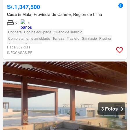
S/.1,347,500
Casa
in Mala, Provincia de Cañete, Región de Lima
5
3
Cochera
Cocina equipada
Cuarto de servicio
Completamente amoblado
Terraza
Trastero
Gimnasio
Piscina
Ascensor
Barbacoa
Hace 30+ días
INFOCASAS.PE
3 Fotos