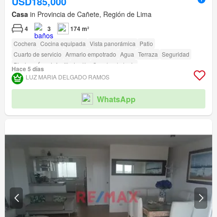
USD185,000
Casa
in Provincia de Cañete, Región de Lima
4
3
174 m²
Cochera
Cocina equipada
Vista panorámica
Patio
Cuarto de servicio
Armario empotrado
Agua
Terraza
Seguridad
Piscina
Área infantil
Jardín
Cancha de tenis
Hace 5 días
LUZ MARIA DELGADO RAMOS
WhatsApp