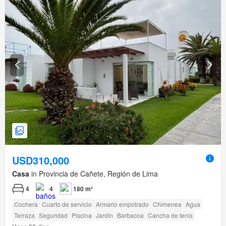
USD310,000
Casa
in Provincia de Cañete, Región de Lima
4
4
180 m²
Cochera
Cuarto de servicio
Armario empotrado
Chimenea
Agua
Terraza
Seguridad
Piscina
Jardín
Barbacoa
Cancha de tenis