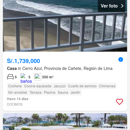
Ver foto
S/.1,739,000
Casa
in Cerro Azul, Provincia de Cañete, Región de Lima
5
5
350 m²
Cochera
Cocina equipada
Jacuzzi
Cuarto de servicio
Chimenea
Sin amoblar
Terraza
Piscina
Sauna
Jardín
Hace 14 días
DOOMOS