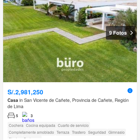
9 Fotos
S/.2,981,250
Casa
in San Vicente de Cañete, Provincia de Cañete, Región
de Lima
5
3
Cochera
Cocina equipada
Cuarto de servicio
Completamente amoblado
Terraza
Trastero
Seguridad
Gimnasio
Piscina
Barbacoa