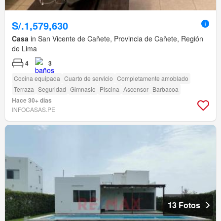
S/.1,579,630
Casa
in San Vicente de Cañete, Provincia de Cañete, Región
de Lima
4
3
Cocina equipada
Cuarto de servicio
Completamente amoblado
Terraza
Seguridad
Gimnasio
Piscina
Ascensor
Barbacoa
Hace 30+ días
INFOCASAS.PE
13 Fotos