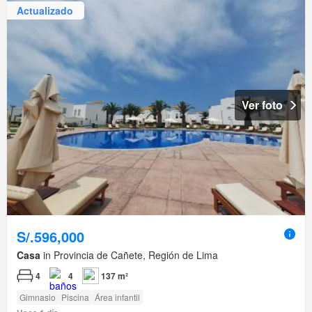
Actualizado
Ver foto
S/.596,000
Casa
in Provincia de Cañete, Región de Lima
4
4
137 m²
Gimnasio
Piscina
Área infantil