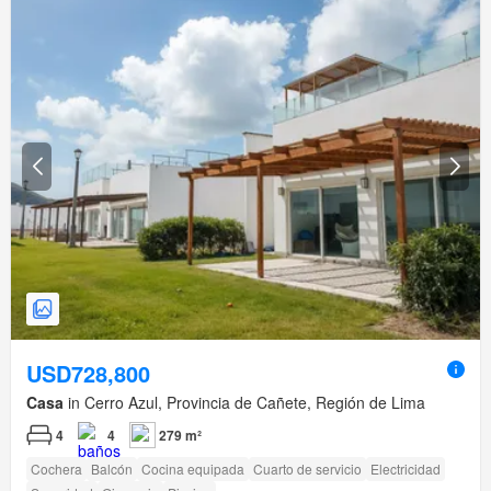
USD728,800
Casa
in Cerro Azul, Provincia de Cañete, Región de Lima
4
4
279 m²
Cochera
Balcón
Cocina equipada
Cuarto de servicio
Electricidad