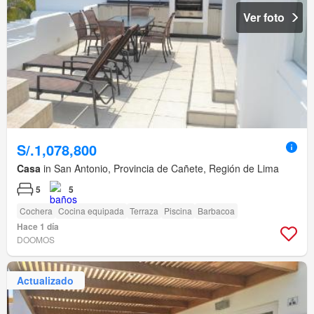
Ver foto
S/.1,078,800
Casa
in San Antonio, Provincia de Cañete, Región de Lima
5
5
Cochera
Cocina equipada
Terraza
Piscina
Barbacoa
Hace 1 día
DOOMOS
Actualizado