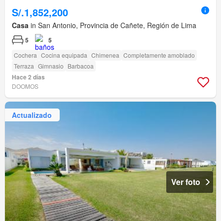
S/.1,852,200
Casa
in San Antonio, Provincia de Cañete, Región de Lima
5
5
Cochera
Cocina equipada
Chimenea
Completamente amoblado
Terraza
Gimnasio
Barbacoa
Hace 2 días
DOOMOS
Actualizado
Ver foto