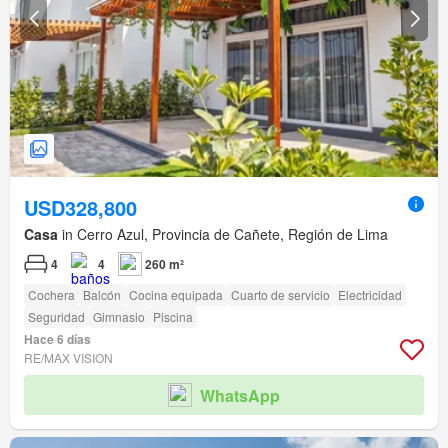
USD328,800
Casa
in Cerro Azul, Provincia de Cañete, Región de Lima
4
4
260 m²
Cochera
Balcón
Cocina equipada
Cuarto de servicio
Electricidad
Seguridad
Gimnasio
Piscina
Hace 6 días
RE/MAX VISION
WhatsApp