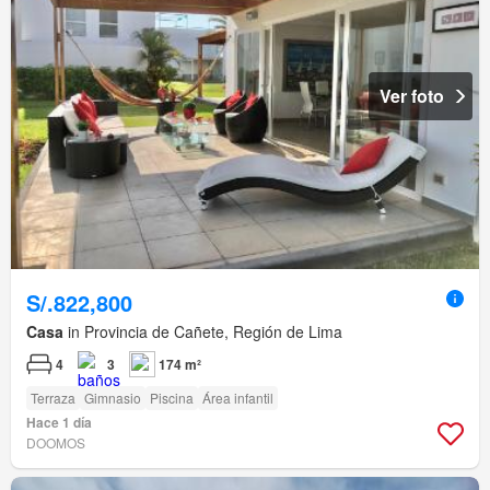
Ver foto
S/.822,800
Casa
in Provincia de Cañete, Región de Lima
4
3
174 m²
Terraza
Gimnasio
Piscina
Área infantil
Hace 1 día
DOOMOS