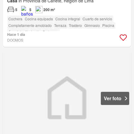
Casa
in Provincia de Cañete, Región de Lima
5
5
200 m²
Cochera
Cocina equipada
Cocina integral
Cuarto de servicio
Completamente amoblado
Terraza
Trastero
Gimnasio
Piscina
Área infantil
Jardín
Barbacoa
Hace 1 día
DOOMOS
Ver foto