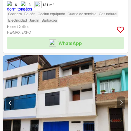
6
3
131 m²
Cochera
Balcón
Cocina equipada
Cuarto de servicio
Gas natural
Electricidad
Jardín
Barbacoa
Hace 12 días
RE/MAX EXPO
WhatsApp