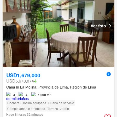
Ver foto
USD1,679,000
USD5,673,074
Casa
in La Molina, Provincia de Lima, Región de Lima
4
4
1,000 m²
Cochera
Cocina equipada
Cuarto de servicio
Completamente amoblado
Terraza
Jardín
Hace 8 horas 32 minutos