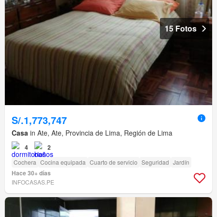
15 Fotos
S/.1,773,747
Casa
in Ate, Ate, Provincia de Lima, Región de Lima
4
2
Cochera
Cocina equipada
Cuarto de servicio
Seguridad
Jardín
Hace 30+ días
INFOCASAS.PE