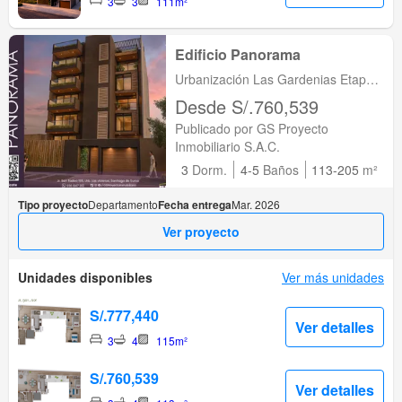
3
3
111m²
Edificio Panorama
Urbanización Las Gardenias Etapa
I, Lima, Santiago de Surco, Lima
Desde S/.760,539
Publicado por GS Proyecto
Inmobiliario S.A.C.
3
Dorm.
4-5
Baños
113-205
m²
Tipo proyecto
Departamento
Fecha entrega
Mar. 2026
Ver proyecto
Unidades disponibles
Ver más unidades
S/.777,440
Ver detalles
3
4
115m²
S/.760,539
Ver detalles