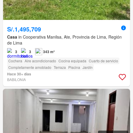
S/.1,495,709
Casa
in Cooperativa Manilsa, Ate, Provincia de Lima, Región
de Lima
3
3
343 m²
Cochera
Aire acondicionado
Cocina equipada
Cuarto de servicio
Completamente amoblado
Terraza
Piscina
Jardín
Hace 30+ días
BABILONIA