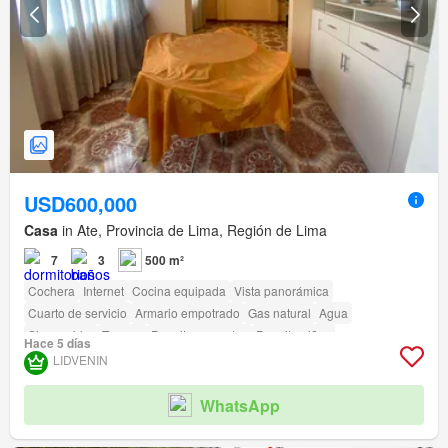
USD600,000
Casa
in Ate, Provincia de Lima, Región de Lima
7
3
500 m²
Cochera
Internet
Cocina equipada
Vista panorámica
Cuarto de servicio
Armario empotrado
Gas natural
Agua
Sin amoblar
Terraza
Permite mascotas
Permite niños
Hace 5 días
LIDVENIN
WhatsApp