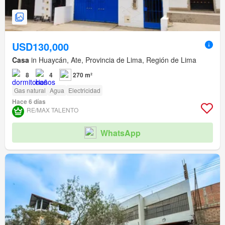
USD130,000
Casa
in Huaycán, Ate, Provincia de Lima, Región de Lima
8
4
270 m²
Gas natural
Agua
Electricidad
Hace 6 días
RE/MAX TALENTO
WhatsApp