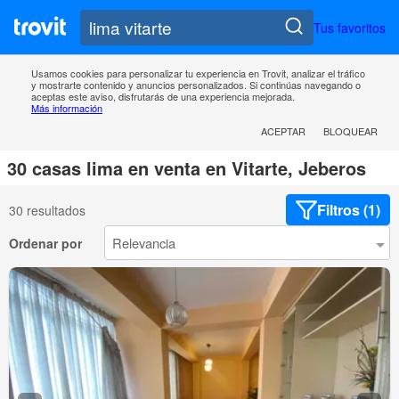
Tus favoritos
Usamos cookies para personalizar tu experiencia en Trovit, analizar el tráfico
y mostrarte contenido y anuncios personalizados. Si continúas navegando o
aceptas este aviso, disfrutarás de una experiencia mejorada.
Más información
ACEPTAR
BLOQUEAR
30 casas lima en venta en Vitarte, Jeberos
Filtros (1)
30 resultados
Ordenar por