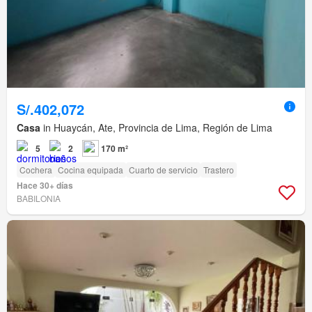
S/.402,072
Casa
in Huaycán, Ate, Provincia de Lima, Región de Lima
5
2
170 m²
Cochera
Cocina equipada
Cuarto de servicio
Trastero
Hace 30+ días
BABILONIA