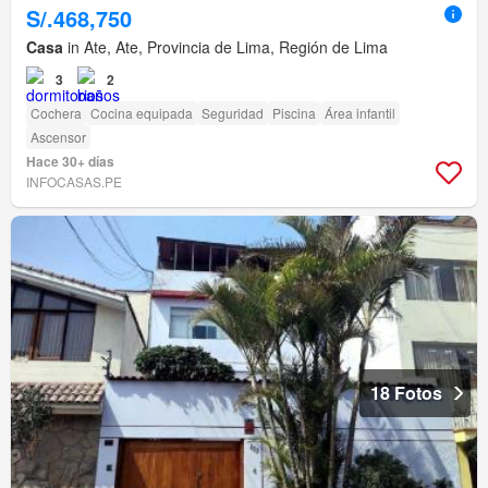
S/.468,750
Casa
in Ate, Ate, Provincia de Lima, Región de Lima
3
2
Cochera
Cocina equipada
Seguridad
Piscina
Área infantil
Ascensor
Hace 30+ días
INFOCASAS.PE
18 Fotos