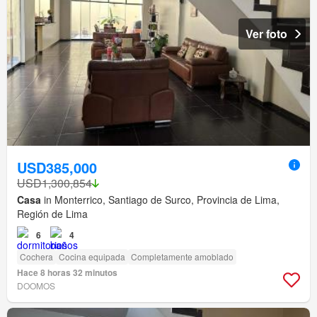
Ver foto
USD385,000
USD1,300,854
Casa
in Monterrico, Santiago de Surco, Provincia de Lima,
Región de Lima
6
4
Cochera
Cocina equipada
Completamente amoblado
Hace 8 horas 32 minutos
DOOMOS