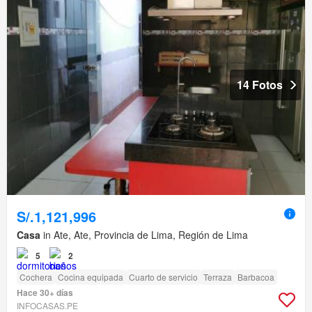
14 Fotos
S/.1,121,996
Casa
in Ate, Ate, Provincia de Lima, Región de Lima
5
2
Cochera
Cocina equipada
Cuarto de servicio
Terraza
Barbacoa
Hace 30+ días
INFOCASAS.PE