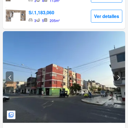
3
4
113m²
S/.1,183,060
Ver detalles
3
5
205m²