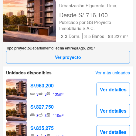
Urbanización Higuereta, Lima,
Santiago de Surco, Lima
Desde S/.716,100
Publicado por GS Proyecto
Inmobiliario S.A.C.
2-3
Dorm.
3-5
Baños
93-227
m²
Tipo proyecto
Departamento
Fecha entrega
Ago. 2027
Ver proyecto
Unidades disponibles
Ver más unidades
S/.963,200
Ver detalles
3
3
135m²
S/.827,750
Ver detalles
3
3
110m²
S/.835,275
Ver detalles