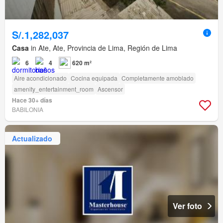
S/.1,282,037
Casa
in Ate, Ate, Provincia de Lima, Región de Lima
6
4
620 m²
Aire acondicionado
Cocina equipada
Completamente amoblado
amenity_entertainment_room
Ascensor
Hace 30+ días
BABILONIA
Actualizado
Ver foto