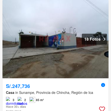
18 Fotos
S/.247,736
Casa
in Sunampe, Provincia de Chincha, Región de Ica
3
2
85 m²
Hace 30+ días