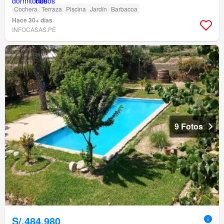
Cochera
Terraza
Piscina
Jardín
Barbacoa
Hace 30+ días
INFOCASAS.PE
9 Fotos
S/.484,980