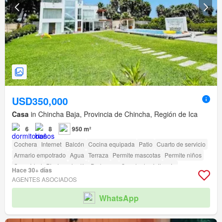
USD350,000
Casa
in Chincha Baja, Provincia de Chincha, Región de Ica
6
8
950 m²
Cochera
Internet
Balcón
Cocina equipada
Patio
Cuarto de servicio
Armario empotrado
Agua
Terraza
Permite mascotas
Permite niños
Seguridad
Piscina
Jardín
Barbacoa
Caseta de vigilancia
Hace 30+ días
AGENTES ASOCIADOS
WhatsApp