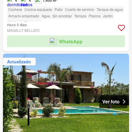
4
4
1,400 m²
Cochera
Cocina equipada
Patio
Cuarto de servicio
Tanque de agua
Armario empotrado
Agua
Sin amoblar
Terraza
Piscina
Jardín
Vigilante
Barbacoa
Hace 5 días
MAGALLY BELLIDO
WhatsApp
Actualizado
Ver foto