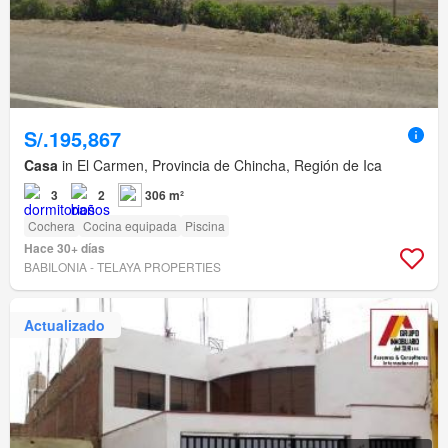
S/.195,867
Casa
in El Carmen, Provincia de Chincha, Región de Ica
3
2
306 m²
Cochera
Cocina equipada
Piscina
Hace 30+ días
BABILONIA - TELAYA PROPERTIES
Actualizado