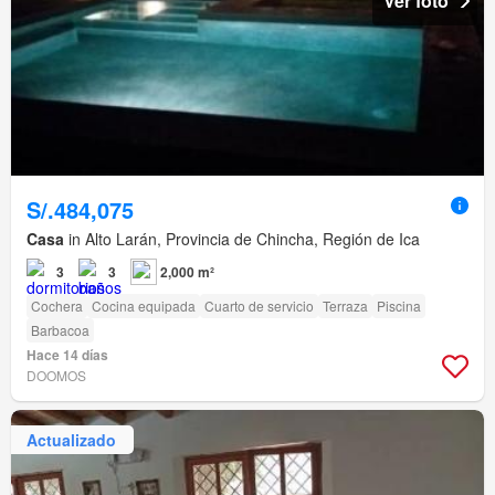
Ver foto
S/.484,075
Casa
in Alto Larán, Provincia de Chincha, Región de Ica
3
3
2,000 m²
Cochera
Cocina equipada
Cuarto de servicio
Terraza
Piscina
Barbacoa
Hace 14 días
DOOMOS
Actualizado