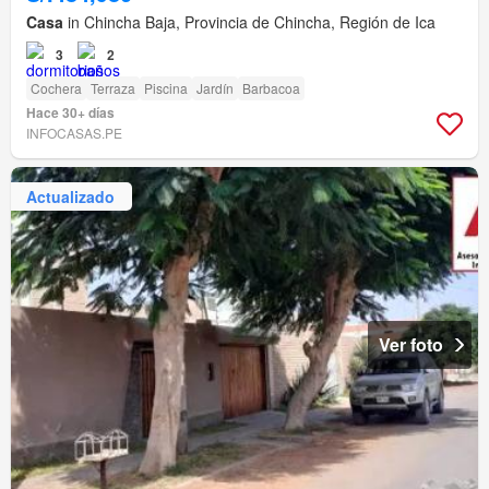
Casa
in Chincha Baja, Provincia de Chincha, Región de Ica
3
2
Cochera
Terraza
Piscina
Jardín
Barbacoa
Hace 30+ días
INFOCASAS.PE
Actualizado
Ver foto