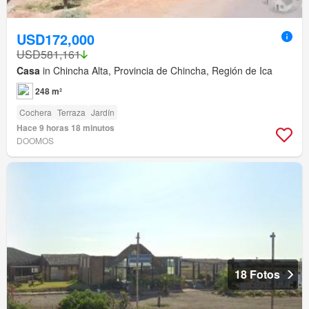
USD172,000
USD581,161
Casa
in Chincha Alta, Provincia de Chincha, Región de Ica
248 m²
Cochera
Terraza
Jardín
Hace 9 horas 18 minutos
DOOMOS
18 Fotos