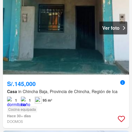
Ver foto
S/.145,000
Casa
in Chincha Baja, Provincia de Chincha, Región de Ica
1
1
95 m²
Cocina equipada
Hace 30+ días
DOOMOS