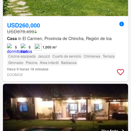
USD260,000
USD878,499
Casa
in El Carmen, Provincia de Chincha, Región de Ica
5
5
1,000 m²
Cocina equipada
Jacuzzi
Cuarto de servicio
Chimenea
Terraza
Gimnasio
Piscina
Área infantil
Barbacoa
Hace 9 horas 18 minutos
DOOMOS