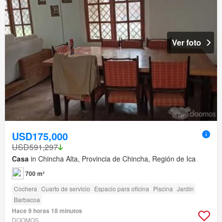
Ver foto
USD175,000
USD591,297
Casa
in Chincha Alta, Provincia de Chincha, Región de Ica
700 m²
Cochera
Cuarto de servicio
Espacio para oficina
Piscina
Jardín
Barbacoa
Hace 9 horas 18 minutos
DOOMOS