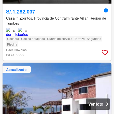
S/.1,282,037
Casa
in Zorritos, Provincia de Contralmirante Villar, Región de
Tumbes
4
3
Cochera
Cocina equipada
Cuarto de servicio
Terraza
Seguridad
Piscina
Hace 30+ días
INFOCASAS.PE
Actualizado
Ver foto