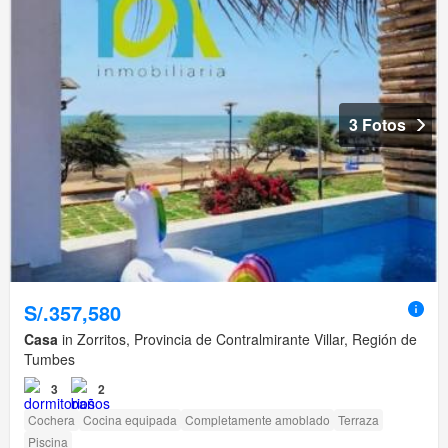
3 Fotos
S/.357,580
Casa
in Zorritos, Provincia de Contralmirante Villar, Región de
Tumbes
3
2
Cochera
Cocina equipada
Completamente amoblado
Terraza
Piscina