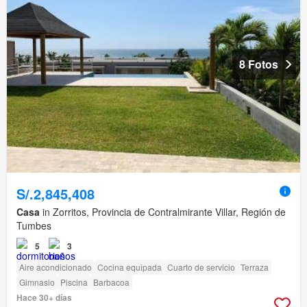
8 Fotos
S/.2,845,408
Casa
in Zorritos, Provincia de Contralmirante Villar, Región de
Tumbes
5
3
Aire acondicionado
Cocina equipada
Cuarto de servicio
Terraza
Gimnasio
Piscina
Barbacoa
Hace 30+ días