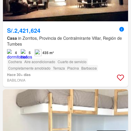
S/.2,421,624
Casa
in Zorritos, Provincia de Contralmirante Villar, Región de
Tumbes
4
5
435 m²
Cochera
Aire acondicionado
Cuarto de servicio
Completamente amoblado
Terraza
Piscina
Barbacoa
Hace 30+ días
BABILONIA