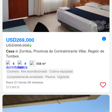
USD269,000
USD908,908
Casa
in Zorritos, Provincia de Contralmirante Villar, Región de
Tumbes
9
9
438 m²
Cochera
Aire acondicionado
Cocina equipada
Completamente amoblado
Piscina
Vigilante
Hace 21 horas 58 minutos
DOOMOS