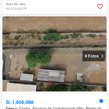
Hace 30+ días
INFOCASAS.PE
8 Fotos
S/.1,656,088
Casa
in Zorritos, Provincia de Contralmirante Villar, Región de