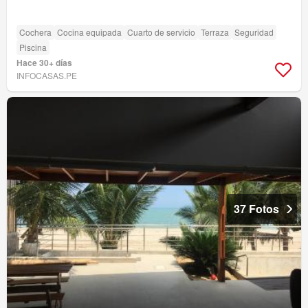
Cochera
Cocina equipada
Cuarto de servicio
Terraza
Seguridad
Piscina
Hace 30+ días
INFOCASAS.PE
37 Fotos