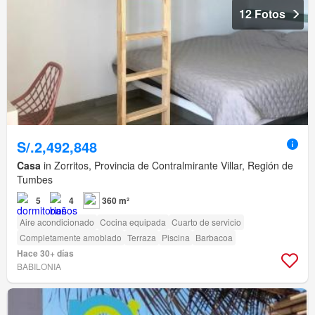
12 Fotos
S/.2,492,848
Casa
in Zorritos, Provincia de Contralmirante Villar, Región de
Tumbes
5
4
360 m²
Aire acondicionado
Cocina equipada
Cuarto de servicio
Completamente amoblado
Terraza
Piscina
Barbacoa
Hace 30+ días
BABILONIA