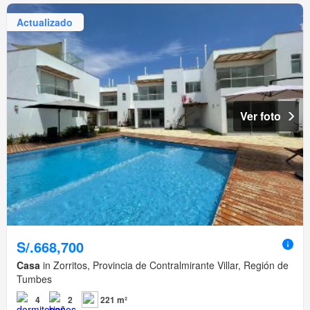
Actualizado
Ver foto
S/.668,700
Casa
in Zorritos, Provincia de Contralmirante Villar, Región de
Tumbes
4
2
221 m²