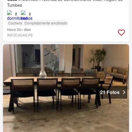
Tumbes
2
2
Cochera
Completamente amoblado
Hace 30+ días
INFOCASAS.PE
21 Fotos