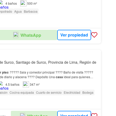
 familiar y el entretenimiento.…
4
baños
500 m²
mpotrado
Agua
Barbacoa
Ver propiedad
WhatsApp
de Surco, Santiago de Surco, Provincia de Lima, Región de
r
piso
: ????? Sala y comedor principal ???? Baño de visita ?????
Cocina con comedor de diario y alacena ???? Depósito Una
casa
ideal para quienes
lios, comodidad y una excelente ubicac…
4.5
baños
347 m²
alcón
Cocina equipada
Cuarto de servicio
Electricidad
Bodega
Ver propiedad