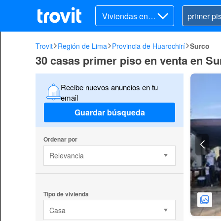
Viviendas en v
enta
Trovit
Región de Lima
Provincia de Huarochirí
Surco
30 casas primer piso en venta en Su
Recibe nuevos anuncios en tu
email
Guardar búsqueda
Ordenar por
Relevancia
Tipo de vivienda
Casa