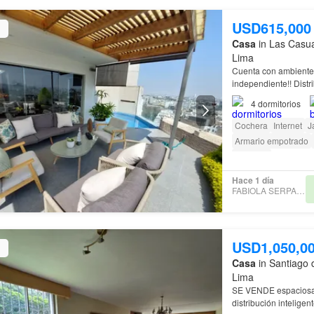
USD615,000
Casa
in Las Casua
Lima
Cuenta con ambient
independiente!! Distr
baño de visita, ampl
4
dormitorios
Cochera
Internet
J
Armario empotrado
Vigilante
Hace 1 día
FABIOLA SERPA TOVAR
USD1,050,0
Casa
in Santiago 
Lima
SE VENDE espacios
distribución inteligen