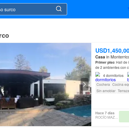
rco
USD1,450,0
Casa
in Monterric
Primer
piso
: Hall de
de 2 ambientes con 
4
dormitorios
Cochera
Cocina eq
Sin amoblar
Terraz
Hace 7 días
ROCÍO MAZZETTI