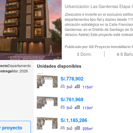
Urbanización Las Gardenias Etapa I
¡Descubre e Invierte en el exclusivo edifi
departamentos tipo flat y dúplex desde 1
ubicación estratégica en la Calle Franci
Gardenias, en el Distrito de Santiago de S
Velazco Astete) Este proyecto está rodeado de hermosos parques recreativos y
zonas exclusivas. Cuenta con una amplia d
este edificio ofrece una excelente iluminación y v
Publicado por GS Proyecto Inmobiliario 
inmobiliaria cuenta con sala comedor, bañ
3
Dorm.
4-5
Bañ
BBQ, opciones de cocina cerrada o abierta
de granito y cuarzo, patio lavandería, cuar
y 3 dormitorios con amplios closets, el pri
yecto
Departamento
Unidades disponibles
otros 2 dormitorios comparten un baño secundario Todos los 
entrega
Mar. 2026
cuentan con uno o dos estacionamientos y 
S/.778,902
¡Te invitamos a visitar nuestra caseta de 
N°128, Urbanización Las Gardenias, en el 
3
4
115m²
de la Cuadra 20 de la Av. Velazco Astete)
para conocer más sobre esta gran oportun
S/.761,969
3
4
113m²
S/.1,185,286
r proyecto
3
5
205m²