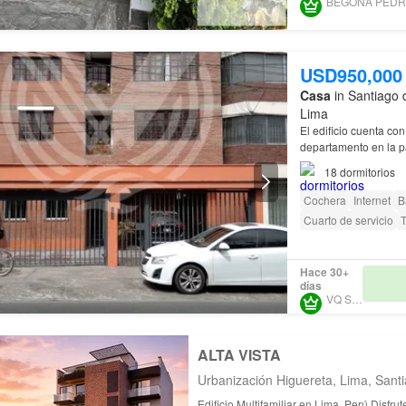
USD950,000
Casa
in Santiago 
Lima
El edificio cuenta co
departamento en la pa
18
dormitorios
Cochera
Internet
B
Cuarto de servicio
Hace 30+
días
VQ SAC
ALTA VISTA
Urbanización Higuereta, Lima, Sant
Edificio Multifamiliar en Lima, Perú Disfrute de la privilegiada conexión con todo