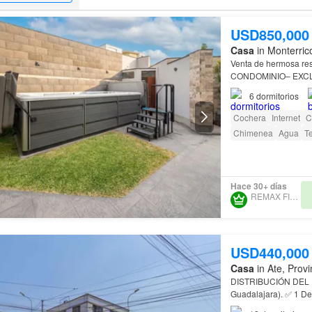
USD850,000
Casa
in Monterric
CONDOMINIO– EXCL
Amplia sala y comed
6
dormitorios
Cochera
Internet
C
Chimenea
Agua
T
Hace 30+ días
REMAX FIDELITY
USD440,000
Casa
in Ate, Prov
Guadalajara). ✅ 1 De
piso
)…