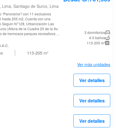
, Lima, Santiago de Surco, Lima
cio “Panorama”! con 11 exclusivos
15 hasta 205 m2, Cuenta con una
sco Seguin N°128, Urbanización Las
urco (Altura de la Cuadra 20 de la Av.
3 dormitorios
4-5 baños
istribución funcional en cada nivel,
113-205 m²
entilación natural. Cada unidad
S.A.C.
o de visita, terrazas con zonas de
os
113-205
m²
 con muebles altos, bajos y tableros
to y baño de servicio, estar TV familiar
ncipal incluye su propio baño y los
Ver más unidades
departamentos
un depósito a elección del cliente.
ventas en la Calle Francisco Seguin
Ver detalles
Distrito de Santiago de Surco (Altura
, todos los días de 9:00 am a 06:00 pm
idad!
Ver detalles
Ver detalles