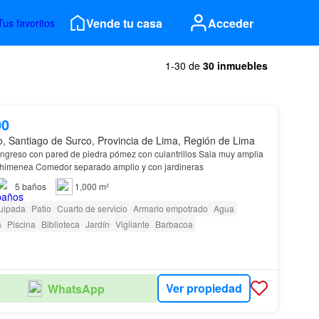
Vende tu casa
Acceder
Tus favoritos
1-30 de
30 inmuebles
00
o, Santiago de Surco, Provincia de Lima, Región de Lima
 ingreso con pared de piedra pómez con culantrillos Sala muy amplia
chimenea Comedor separado amplio y con jardineras
5
baños
1,000 m²
uipada
Patio
Cuarto de servicio
Armario empotrado
Agua
a
Piscina
Biblioteca
Jardín
Vigilante
Barbacoa
Ver propiedad
WhatsApp