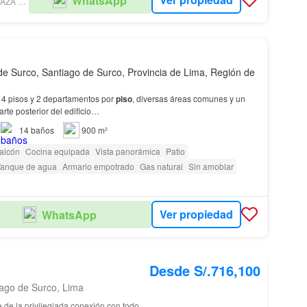
WhatsApp
BEGOÑA PEDRAZA BIENES RAÍCES
de Surco, Santiago de Surco, Provincia de Lima, Región de
n 4 pisos y 2 departamentos por
piso
, diversas áreas comunes y un
rte posterior del edificio…
14
baños
900 m²
alcón
Cocina equipada
Vista panorámica
Patio
Tanque de agua
Armario empotrado
Gas natural
Sin amoblar
Ver propiedad
WhatsApp
Desde S/.716,100
iago de Surco, Lima