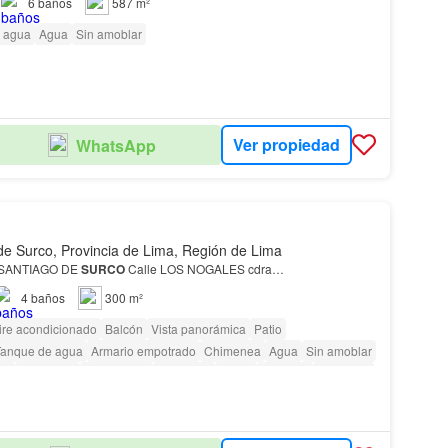
6
baños
587 m²
 agua
Agua
Sin amoblar
Ver propiedad
WhatsApp
de Surco, Provincia de Lima, Región de Lima
 SANTIAGO DE
SURCO
Calle LOS NOGALES cdra…
4
baños
300 m²
ire acondicionado
Balcón
Vista panorámica
Patio
Tanque de agua
Armario empotrado
Chimenea
Agua
Sin amoblar
fi
Seguridad
Área infantil
Biblioteca
Jardín
Vigilante
Barbacoa