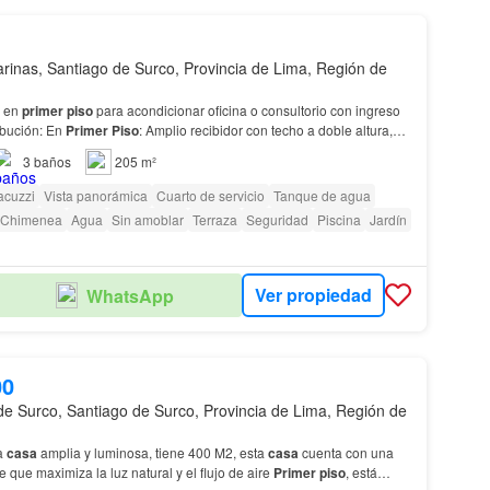
rinas, Santiago de Surco, Provincia de Lima, Región de
e en
primer
piso
para acondicionar oficina o consultorio con ingreso
ibución: En
Primer
Piso
: Amplio recibidor con techo a doble altura,
ia sala con chimenea, comedor…
3
baños
205 m²
acuzzi
Vista panorámica
Cuarto de servicio
Tanque de agua
Chimenea
Agua
Sin amoblar
Terraza
Seguridad
Piscina
Jardín
Ver propiedad
WhatsApp
00
de Surco, Santiago de Surco, Provincia de Lima, Región de
a
casa
amplia y luminosa, tiene 400 M2, esta
casa
cuenta con una
te que maximiza la luz natural y el flujo de aire
Primer
piso
, está