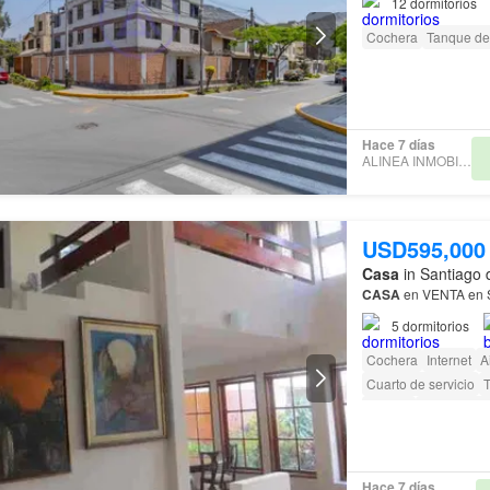
12
dormitorios
Cochera
Tanque de
Hace 7 días
ALINEA INMOBILIARIA
USD595,000
Casa
in Santiago 
CASA
en VENTA en
5
dormitorios
Cochera
Internet
A
Cuarto de servicio
Terraza
amenity_wi_
Caseta de vigilancia
Hace 7 días