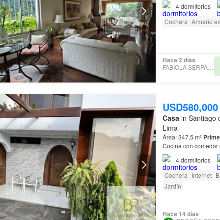
diseñada para la vida
4
dormitorios
Cochera
Armario e
Hace 2 días
FABIOLA SERPA TOVAR
USD580,000
Casa
in Santiago 
Lima
Área: 347.5 m²
Prime
buscan espacios amp
4
dormitorios
Cochera
Internet
B
Jardín
Hace 14 días