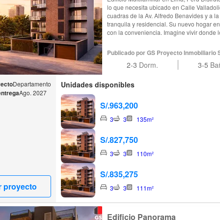
lo que necesita ubicado en Calle Valladol
cuadras de la Av. Alfredo Benavides y a l
tranquila y residencial. Su nuevo hogar en 
con la conveniencia. Imagine vivir donde l
centros comerciales y restaurantes son una
Esta es la ubicación perfecta para constru
Publicado por GS Proyecto Inmobiliario 
familia, con la ciudad a sus pies y la com
2-3
Dorm.
3-5
Ba
yecto
Departamento
Unidades disponibles
entrega
Ago. 2027
S/.963,200
3
3
135m²
S/.827,750
3
3
110m²
S/.835,275
r proyecto
3
3
111m²
Edificio Panorama