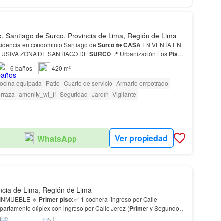
o, Santiago de Surco, Provincia de Lima, Región de Lima
Venta de hermosa residencia en condominio Santiago de
Surco
🏡
CASA
EN VENTA EN
USIVA ZONA DE SANTIAGO DE
SURCO
📍 Urbanización Los
Piso
or.…
6
baños
420 m²
ocina equipada
Patio
Cuarto de servicio
Armario empotrado
erraza
amenity_wi_fi
Seguridad
Jardín
Vigilante
Ver propiedad
WhatsApp
incia de Lima, Región de Lima
DISTRIBUCIÓN DEL INMUEBLE 🔹
Primer
piso
: ✅ 1 cochera (ingreso por Calle
partamento dúplex con ingreso por Calle Jerez (
Primer
y Segundo