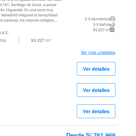
id 191, Santiago de Surco, a pocas
a Av. Higuereta. En una zona muy
Valladolid integrará la tranquilidad
2-3 dormitorios
os parques, los mejores colegios,
3-5 baños
 extensión natural de su día a día.
93-227 m²
ir los recuerdos más valiosos de su
S.A.C.
odidad de siempre tenerlo todo cerca.
ños
93-227
m²
Ver más unidades
Ver detalles
Ver detalles
Ver detalles
Desde S/.761,969