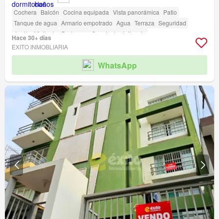
Cochera
Balcón
Cocina equipada
Vista panorámica
Patio
Tanque de agua
Armario empotrado
Agua
Terraza
Seguridad
Jardín
Vigilante
Barbacoa
Caseta de vigilancia
Hace 30+ días
EXITO INMOBLIARIA
WhatsApp