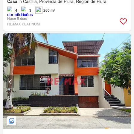
Casa
in Castilla, Provincia de Piura, Región de Piura
4
3
260 m²
Hace 8 días
RE/MAX PLATINUM