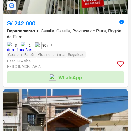
S/.242,000
Departamento
in Castilla, Castilla, Provincia de Piura, Región
de Piura
3
2
80 m²
Cochera
Balcón
Vista panorámica
Seguridad
Hace 30+ días
EXITO INMOBLIARIA
WhatsApp