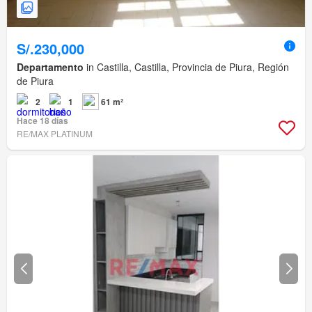
S/.230,000
Departamento
in Castilla, Castilla, Provincia de Piura, Región
de Piura
2
1
61 m²
Hace 18 días
RE/MAX PLATINUM