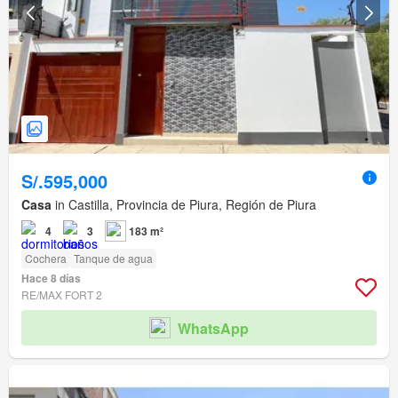
S/.595,000
Casa
in Castilla, Provincia de Piura, Región de Piura
4
3
183 m²
Cochera
Tanque de agua
Hace 8 días
RE/MAX FORT 2
WhatsApp