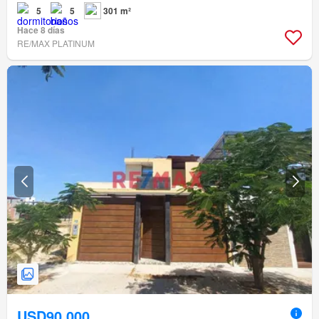
5
5
301 m²
Hace 8 días
RE/MAX PLATINUM
USD90,000