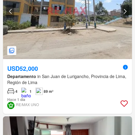
USD52,000
Departamento
in San Juan de Lurigancho, Provincia de Lima,
Región de Lima
4
1
89 m²
Hace 1 día
RE/MAX UNO