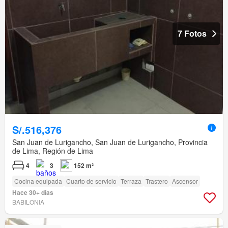
7 Fotos
S/.516,376
San Juan de Lurigancho, San Juan de Lurigancho, Provincia
de Lima, Región de Lima
4
3
152 m²
Cocina equipada
Cuarto de servicio
Terraza
Trastero
Ascensor
Hace 30+ días
BABILONIA