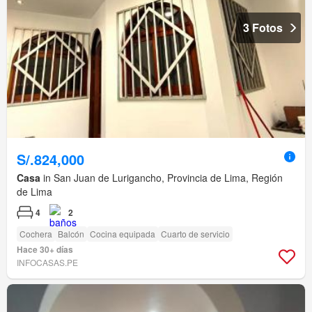
3 Fotos
S/.824,000
Casa
in San Juan de Lurigancho, Provincia de Lima, Región
de Lima
4
2
Cochera
Balcón
Cocina equipada
Cuarto de servicio
Hace 30+ días
INFOCASAS.PE