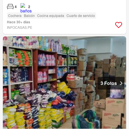
4
2
Cochera
Balcón
Cocina equipada
Cuarto de servicio
Hace 30+ días
INFOCASAS.PE
3 Fotos