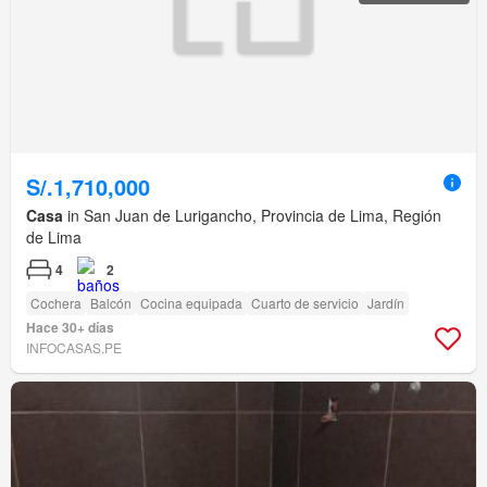
S/.1,710,000
Casa
in San Juan de Lurigancho, Provincia de Lima, Región
de Lima
4
2
Cochera
Balcón
Cocina equipada
Cuarto de servicio
Jardín
Hace 30+ días
INFOCASAS.PE