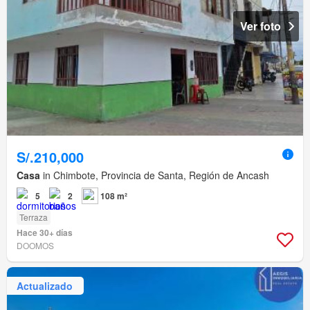
Ver foto
S/.210,000
Casa
in Chimbote, Provincia de Santa, Región de Ancash
5
2
108 m²
Terraza
Hace 30+ días
DOOMOS
Actualizado