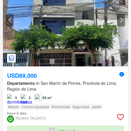
USD89,000
Departamento
in San Martín de Porres, Provincia de Lima,
Región de Lima
3
2
93 m²
Balcón
Cocina equipada
Electricidad
Seguridad
Jardín
Hace 6 días
RE/MAX TALENTO