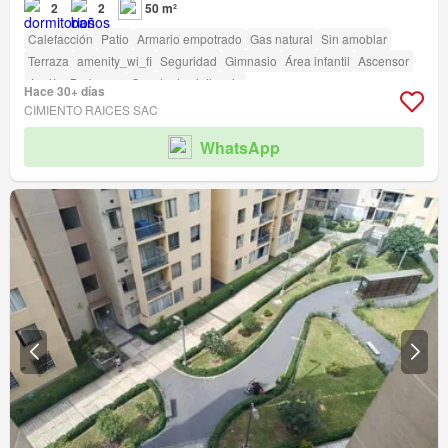
2
2
50 m²
Calefacción
Patio
Armario empotrado
Gas natural
Sin amoblar
Terraza
amenity_wi_fi
Seguridad
Gimnasio
Área infantil
Ascensor
Jardín
Barbacoa
Caseta de vigilancia
Hace 30+ días
CIMIENTO RAICES SAC
WhatsApp