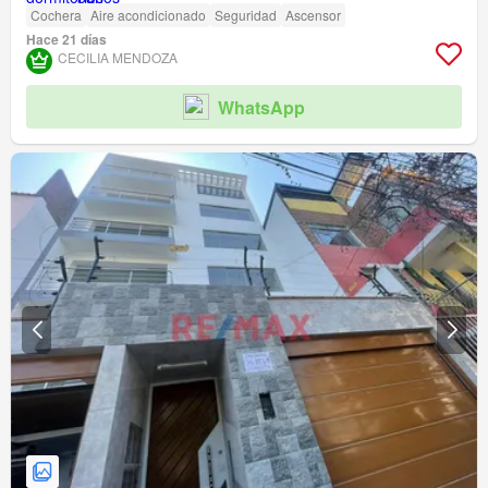
Cochera
Aire acondicionado
Seguridad
Ascensor
Hace 21 días
CECILIA MENDOZA
WhatsApp