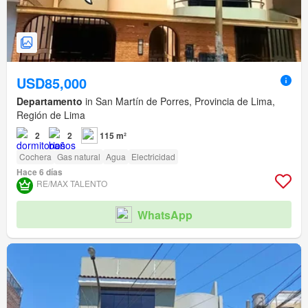
USD85,000
Departamento
in San Martín de Porres, Provincia de Lima,
Región de Lima
2
2
115 m²
Cochera
Gas natural
Agua
Electricidad
Hace 6 días
RE/MAX TALENTO
WhatsApp