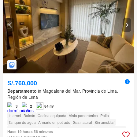
S/.760,000
Departamento
in Magdalena del Mar, Provincia de Lima,
Región de Lima
3
2
84 m²
Internet
Balcón
Cocina equipada
Vista panorámica
Patio
Tanque de agua
Armario empotrado
Gas natural
Sin amoblar
Terraza
Gimnasio
Piscina
Área infantil
Ascensor
Jardín
Vigilante
Hace 19 horas 56 minutos
Barbacoa
Acceso para personas con discapacidad