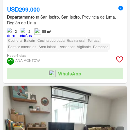
USD299,000
Departamento
in San Isidro, San Isidro, Provincia de Lima,
Región de Lima
2
2
88 m²
Cochera
Balcón
Cocina equipada
Gas natural
Terraza
Permite mascotas
Área infantil
Ascensor
Vigilante
Barbacoa
Caseta de vigilancia
Acceso para personas con discapacidad
Hace 6 días
ANA MONTOYA
WhatsApp