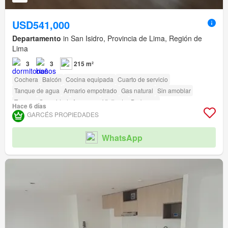
USD541,000
Departamento
in San Isidro, Provincia de Lima, Región de
Lima
3
3
215 m²
Cochera
Balcón
Cocina equipada
Cuarto de servicio
Tanque de agua
Armario empotrado
Gas natural
Sin amoblar
Terraza
Seguridad
Ascensor
Vigilante
Barbacoa
Hace 6 días
Acceso para personas con discapacidad
GARCÉS PROPIEDADES
WhatsApp