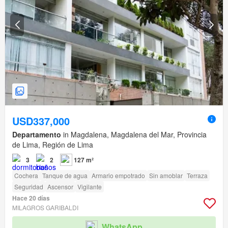
USD337,000
Departamento
in Magdalena, Magdalena del Mar, Provincia
de Lima, Región de Lima
3
2
127 m²
Cochera
Tanque de agua
Armario empotrado
Sin amoblar
Terraza
Seguridad
Ascensor
Vigilante
Hace 20 días
MILAGROS GARIBALDI
WhatsApp