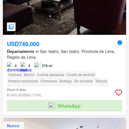
USD749,000
Departamento
in San Isidro, San Isidro, Provincia de Lima,
Región de Lima
4
5
378 m²
Cochera
Balcón
Cocina equipada
Cuarto de servicio
Armario empotrado
Chimenea
Bodega
Sin amoblar
Terraza
Seguridad
Ascensor
Acceso para personas con discapacidad
Hace 6 días
BORIS BOBBIO STIHL
WhatsApp
Nuevo