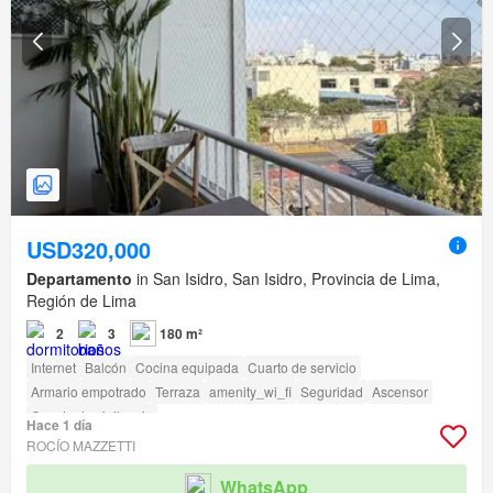
USD320,000
Departamento
in San Isidro, San Isidro, Provincia de Lima,
Región de Lima
2
3
180 m²
Internet
Balcón
Cocina equipada
Cuarto de servicio
Armario empotrado
Terraza
amenity_wi_fi
Seguridad
Ascensor
Caseta de vigilancia
Hace 1 día
ROCÍO MAZZETTI
WhatsApp