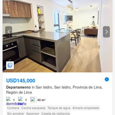
USD145,000
Departamento
in San Isidro, San Isidro, Provincia de Lima,
Región de Lima
1
1
45 m²
Cochera
Cocina equipada
Tanque de agua
Armario empotrado
Sin amoblar
Ascensor
Caseta de vigilancia