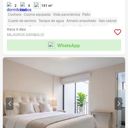
2
4
151 m²
Cochera
Cocina equipada
Vista panorámica
Patio
Cuarto de servicio
Tanque de agua
Armario empotrado
Gas natural
Sin amoblar
Terraza
Seguridad
Gimnasio
Piscina
Ascensor
Hace 6 días
Vigilante
Barbacoa
Acceso para personas con discapacidad
MILAGROS GARIBALDI
WhatsApp