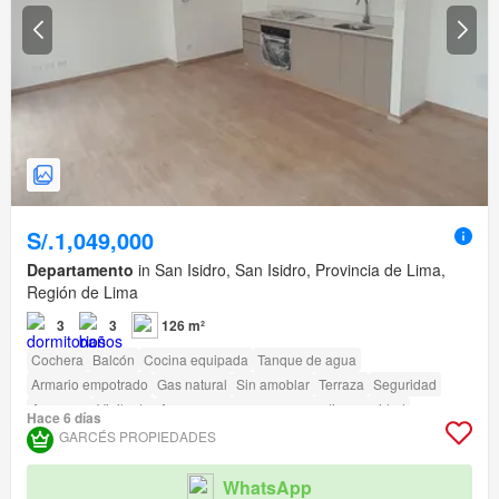
S/.1,049,000
Departamento
in San Isidro, San Isidro, Provincia de Lima,
Región de Lima
3
3
126 m²
Cochera
Balcón
Cocina equipada
Tanque de agua
Armario empotrado
Gas natural
Sin amoblar
Terraza
Seguridad
Ascensor
Vigilante
Acceso para personas con discapacidad
Hace 6 días
GARCÉS PROPIEDADES
WhatsApp