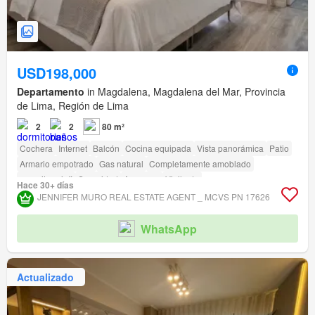
USD198,000
Departamento
in Magdalena, Magdalena del Mar, Provincia
de Lima, Región de Lima
2
2
80 m²
Cochera
Internet
Balcón
Cocina equipada
Vista panorámica
Patio
Armario empotrado
Gas natural
Completamente amoblado
amenity_wi_fi
Seguridad
Ascensor
Vigilante
Hace 30+ días
Acceso para personas con discapacidad
JENNIFER MURO REAL ESTATE AGENT _ MCVS PN 17626
WhatsApp
Actualizado