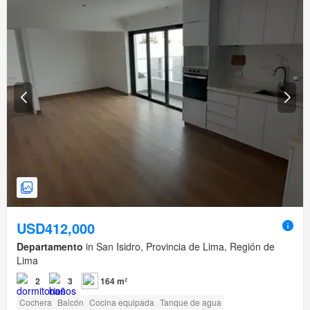
USD412,000
Departamento
in San Isidro, Provincia de Lima, Región de
Lima
2
3
164 m²
Cochera
Balcón
Cocina equipada
Tanque de agua