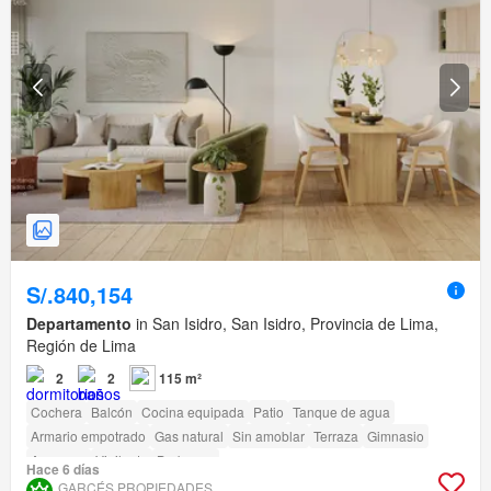
S/.840,154
Departamento
in San Isidro, San Isidro, Provincia de Lima,
Región de Lima
2
2
115 m²
Cochera
Balcón
Cocina equipada
Patio
Tanque de agua
Armario empotrado
Gas natural
Sin amoblar
Terraza
Gimnasio
Ascensor
Vigilante
Barbacoa
Hace 6 días
Acceso para personas con discapacidad
GARCÉS PROPIEDADES