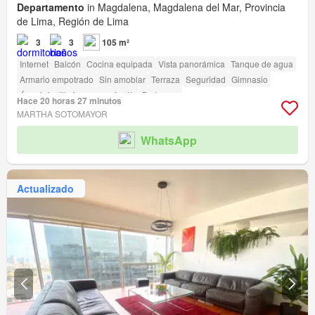
Departamento
in Magdalena, Magdalena del Mar, Provincia
de Lima, Región de Lima
3
3
105 m²
Internet
Balcón
Cocina equipada
Vista panorámica
Tanque de agua
Armario empotrado
Sin amoblar
Terraza
Seguridad
Gimnasio
Área infantil
Ascensor
Jardín
Barbacoa
Hace 20 horas 27 minutos
Acceso para personas con discapacidad
MARTHA SOTOMAYOR
WhatsApp
Actualizado