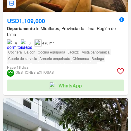
USD1,109,000
Departamento
in Miraflores, Provincia de Lima, Región de
Lima
4
3
470 m²
Cochera
Balcón
Cocina equipada
Jacuzzi
Vista panorámica
Cuarto de servicio
Armario empotrado
Chimenea
Bodega
Sin amoblar
Terraza
Seguridad
Ascensor
Barbacoa
Hace 18 días
GESTIONES EXITOSAS
WhatsApp