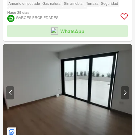
Armario empotrado
Gas natural
Sin amoblar
Terraza
Seguridad
Piscina
Ascensor
Jardín
Vigilante
Barbacoa
Hace 29 días
Acceso para personas con discapacidad
GARCÉS PROPIEDADES
WhatsApp