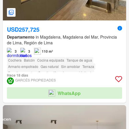
USD257,725
Departamento
in Magdalena, Magdalena del Mar, Provincia
de Lima, Región de Lima
3
3
110 m²
Cochera
Balcón
Cocina equipada
Tanque de agua
Armario empotrado
Gas natural
Sin amoblar
Terraza
Permite mascotas
Permite niños
Ascensor
Vigilante
Hace 18 días
Acceso para personas con discapacidad
GARCÉS PROPIEDADES
WhatsApp