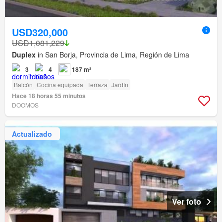
USD320,000
USD1,081,229
Duplex
in San Borja, Provincia de Lima, Región de Lima
3
4
187 m²
Balcón
Cocina equipada
Terraza
Jardín
Hace 18 horas 55 minutos
DOOMOS
Actualizado
Ver foto