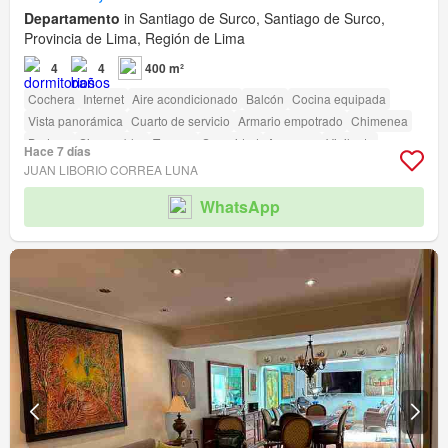
Departamento
in Santiago de Surco, Santiago de Surco,
Provincia de Lima, Región de Lima
4
4
400 m²
Cochera
Internet
Aire acondicionado
Balcón
Cocina equipada
Vista panorámica
Cuarto de servicio
Armario empotrado
Chimenea
Bodega
Sin amoblar
Terraza
Seguridad
Ascensor
Vigilante
Hace 7 días
Barbacoa
JUAN LIBORIO CORREA LUNA
WhatsApp