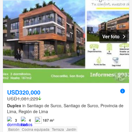
Ver foto
USD320,000
USD1,081,229
Duplex
in Santiago de Surco, Santiago de Surco, Provincia de
Lima, Región de Lima
3
4
187 m²
Balcón
Cocina equipada
Terraza
Jardín