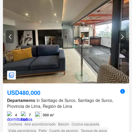
USD480,000
Departamento
in Santiago de Surco, Santiago de Surco,
Provincia de Lima, Región de Lima
4
7
300 m²
Cochera
Aire acondicionado
Balcón
Cocina equipada
Vista panorámica
Patio
Cuarto de servicio
Tanque de agua