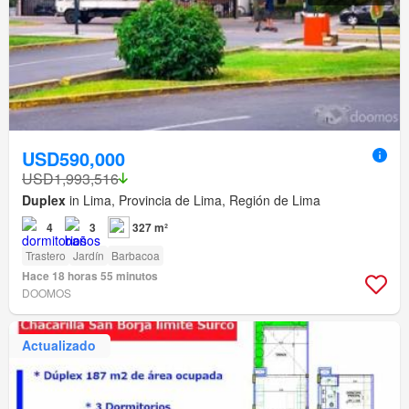
USD590,000
USD1,993,516
Duplex
in Lima, Provincia de Lima, Región de Lima
4
3
327 m²
Trastero
Jardín
Barbacoa
Hace 18 horas 55 minutos
DOOMOS
Actualizado