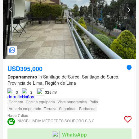
USD395,000
Departamento
in Santiago de Surco, Santiago de Surco,
Provincia de Lima, Región de Lima
3
2
325 m²
Cochera
Cocina equipada
Vista panorámica
Patio
Armario empotrado
Terraza
Seguridad
Barbacoa
Hace 7 días
INMOBILIARIA MERCEDES SOLIDORO S.A.C
WhatsApp