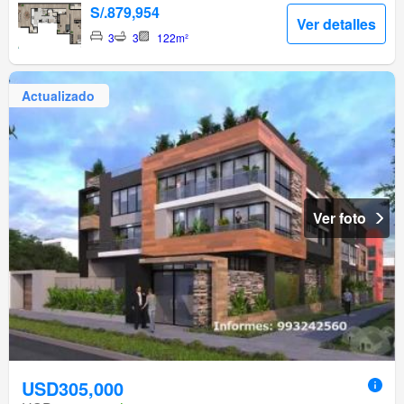
S/.879,954
Ver detalles
3
3
122m²
Actualizado
Ver foto
USD305,000