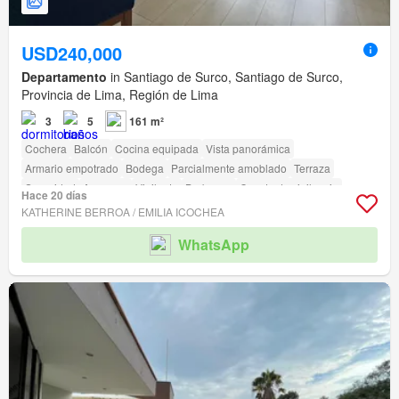
USD240,000
Departamento
in Santiago de Surco, Santiago de Surco,
Provincia de Lima, Región de Lima
3
5
161 m²
Cochera
Balcón
Cocina equipada
Vista panorámica
Armario empotrado
Bodega
Parcialmente amoblado
Terraza
Seguridad
Ascensor
Vigilante
Barbacoa
Caseta de vigilancia
Hace 20 días
Acceso para personas con discapacidad
KATHERINE BERROA / EMILIA ICOCHEA
WhatsApp