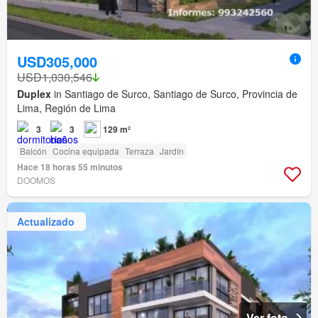
USD305,000
USD1,030,546
Duplex
in Santiago de Surco, Santiago de Surco, Provincia de
Lima, Región de Lima
3
3
129 m²
Balcón
Cocina equipada
Terraza
Jardín
Hace 18 horas 55 minutos
DOOMOS
Actualizado
Ver foto