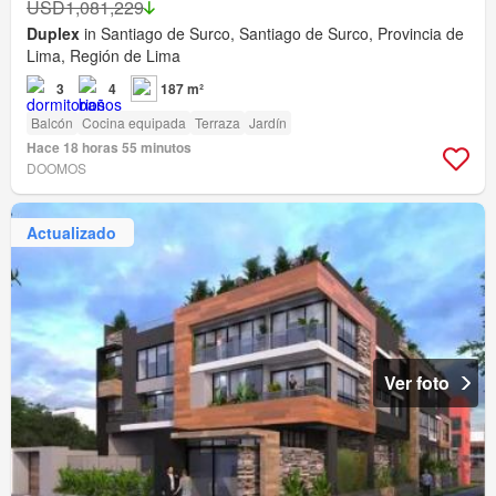
USD1,081,229
Duplex
in Santiago de Surco, Santiago de Surco, Provincia de
Lima, Región de Lima
3
4
187 m²
Balcón
Cocina equipada
Terraza
Jardín
Hace 18 horas 55 minutos
DOOMOS
Actualizado
Ver foto