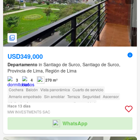
USD349,000
Departamento
in Santiago de Surco, Santiago de Surco,
Provincia de Lima, Región de Lima
3
4
270 m²
Cochera
Balcón
Vista panorámica
Cuarto de servicio
Armario empotrado
Sin amoblar
Terraza
Seguridad
Ascensor
Vigilante
Acceso para personas con discapacidad
Hace 13 días
MW INVESTMENTS SAC
WhatsApp