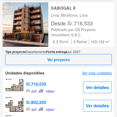
SABOGAL II
Lima, Miraflores, Lima
Desde S/.716,533
Publicado por GS Proyecto
Inmobiliario S.A.C.
2-3
Dorm.
3
Baños
103-122
m²
Tipo proyecto
Departamento
Fecha entrega
Jul. 2027
Ver proyecto
Unidades disponibles
Ver más unidades
S/.716,533
Ver detalles
2
3
105m²
S/.802,205
Ver detalles
3
3
103m²