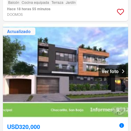
Balcón
Cocina equipada
Terraza
Jardín
Hace 18 horas 55 minutos
DOOMOS
Actualizado
Ver foto
USD320,000