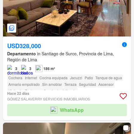
USD328,000
Departamento
in Santiago de Surco, Provincia de Lima,
Región de Lima
3
3
186 m²
Cochera
Internet
Cocina equipada
Jacuzzi
Patio
Tanque de agua
Armario empotrado
Sin amoblar
Terraza
Seguridad
Ascensor
Vigilante
Barbacoa
Caseta de vigilancia
Hace 22 días
Acceso para personas con discapacidad
GÓMEZ SALAVERRY SERVICIOS INMOBILIARIOS
WhatsApp