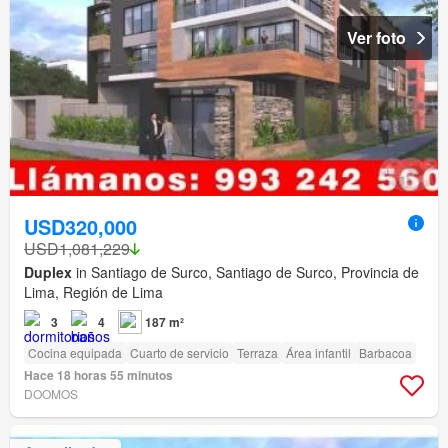
Ver foto
USD320,000
USD1,081,229
Duplex
in Santiago de Surco, Santiago de Surco, Provincia de
Lima, Región de Lima
3
4
187 m²
Cocina equipada
Cuarto de servicio
Terraza
Área infantil
Barbacoa
Hace 18 horas 55 minutos
DOOMOS