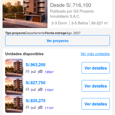
Santiago de Surco, Lima
Desde S/.716,100
Publicado por GS Proyecto
Inmobiliario S.A.C.
2-3
Dorm.
3-5
Baños
93-227
m²
Tipo proyecto
Departamento
Fecha entrega
Ago. 2027
Ver proyecto
Unidades disponibles
Ver más unidades
S/.963,200
Ver detalles
3
3
135m²
S/.827,750
Ver detalles
3
3
110m²
S/.835,275
Ver detalles
3
3
111m²