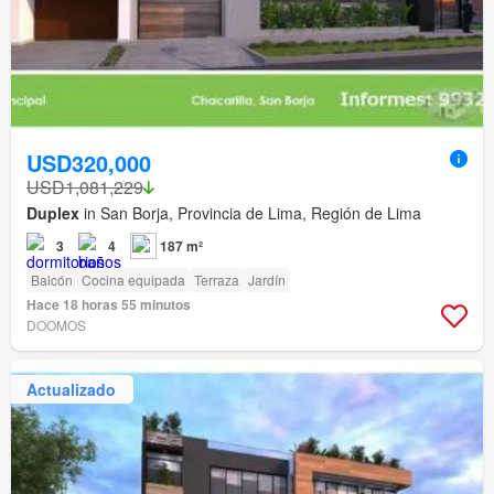
USD320,000
USD1,081,229
Duplex
in San Borja, Provincia de Lima, Región de Lima
3
4
187 m²
Balcón
Cocina equipada
Terraza
Jardín
Hace 18 horas 55 minutos
DOOMOS
Actualizado