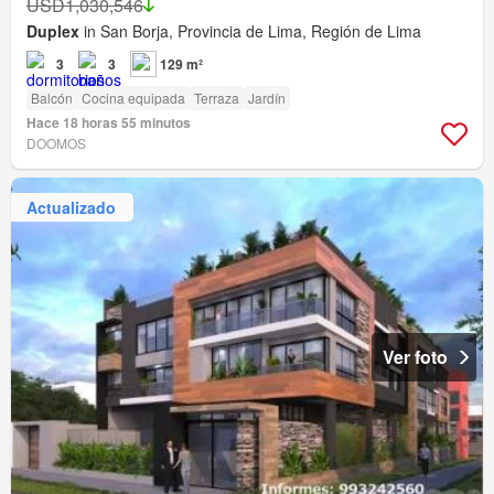
USD1,030,546
Duplex
in San Borja, Provincia de Lima, Región de Lima
3
3
129 m²
Balcón
Cocina equipada
Terraza
Jardín
Hace 18 horas 55 minutos
DOOMOS
Actualizado
Ver foto