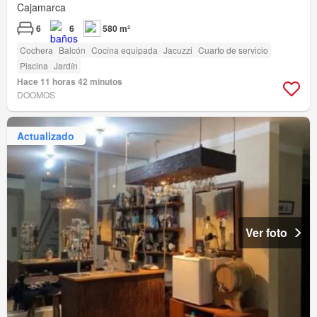
Cajamarca
6
6
580 m²
Cochera
Balcón
Cocina equipada
Jacuzzi
Cuarto de servicio
Piscina
Jardín
Hace 11 horas 42 minutos
DOOMOS
Actualizado
Ver foto