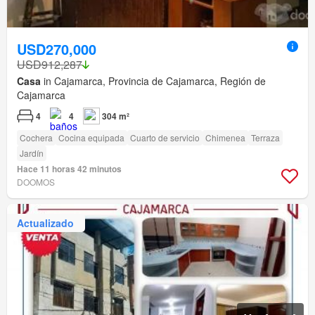
USD270,000
USD912,287
Casa
in Cajamarca, Provincia de Cajamarca, Región de
Cajamarca
4
4
304 m²
Cochera
Cocina equipada
Cuarto de servicio
Chimenea
Terraza
Jardín
Hace 11 horas 42 minutos
DOOMOS
Actualizado