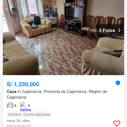
3 Fotos
S/.1,230,000
Casa
in Cajamarca, Provincia de Cajamarca, Región de
Cajamarca
5
3
Cochera
Cocina equipada
Hace 30+ días
INFOCASAS.PE