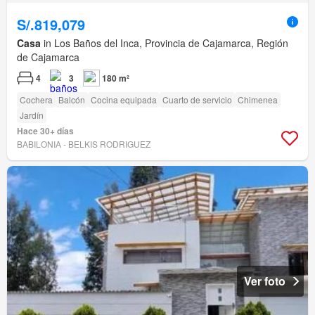
S/.819,079
Casa
in Los Baños del Inca, Provincia de Cajamarca, Región
de Cajamarca
4
3
180 m²
Cochera
Balcón
Cocina equipada
Cuarto de servicio
Chimenea
Jardín
Hace 30+ días
BABILONIA - BELKIS RODRIGUEZ
Ver foto