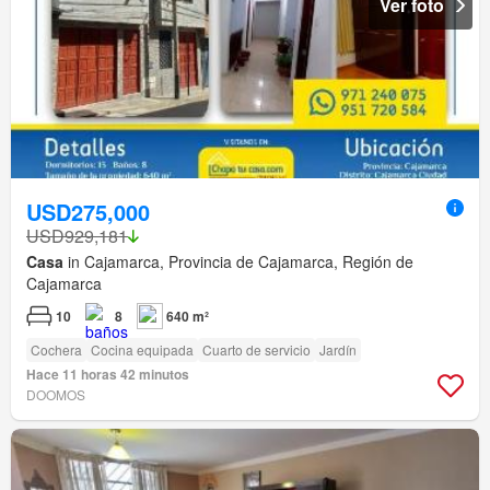
Ver foto
USD275,000
USD929,181
Casa
in Cajamarca, Provincia de Cajamarca, Región de
Cajamarca
10
8
640 m²
Cochera
Cocina equipada
Cuarto de servicio
Jardín
Hace 11 horas 42 minutos
DOOMOS