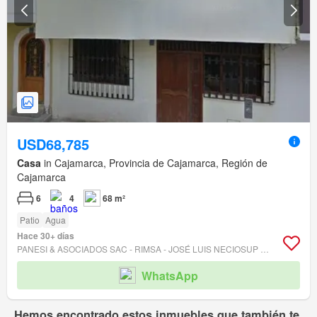
USD68,785
Casa
in Cajamarca, Provincia de Cajamarca, Región de
Cajamarca
6
4
68 m²
Patio
Agua
Hace 30+ días
PANESI & ASOCIADOS SAC - RIMSA - JOSÉ LUIS NECIOSUP FABERIO
WhatsApp
Hemos encontrado estos inmuebles que también te