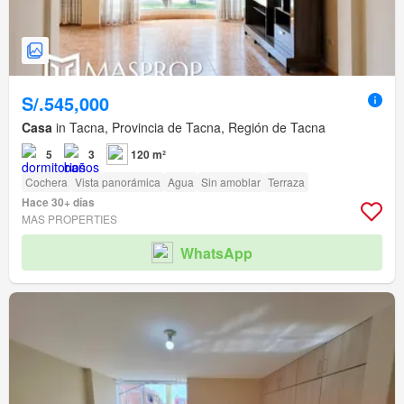
S/.545,000
Casa
in Tacna, Provincia de Tacna, Región de Tacna
5
3
120 m²
Cochera
Vista panorámica
Agua
Sin amoblar
Terraza
Hace 30+ días
MAS PROPERTIES
WhatsApp