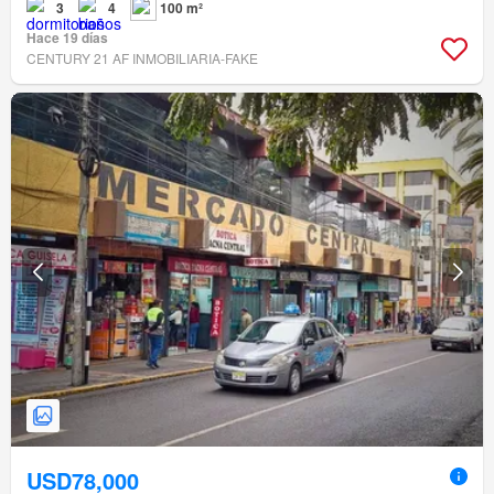
3
4
100 m²
Hace 19 días
CENTURY 21 AF INMOBILIARIA-FAKE
USD78,000