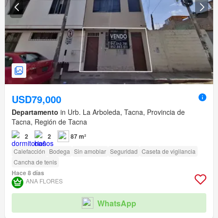
USD79,000
Departamento
in Urb. La Arboleda, Tacna, Provincia de
Tacna, Región de Tacna
2
2
87 m²
Calefacción
Bodega
Sin amoblar
Seguridad
Caseta de vigilancia
Cancha de tenis
Hace 8 días
ANA FLORES
WhatsApp