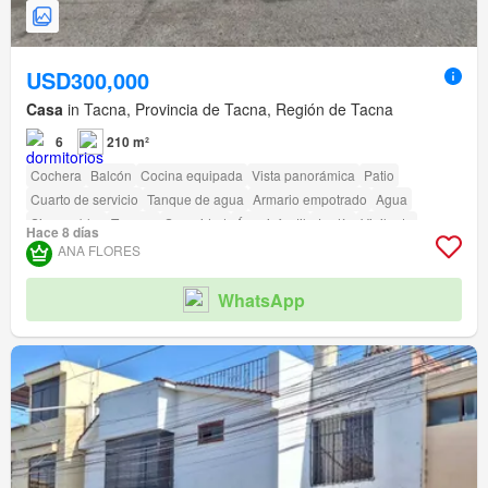
USD300,000
Casa
in Tacna, Provincia de Tacna, Región de Tacna
6
210 m²
Cochera
Balcón
Cocina equipada
Vista panorámica
Patio
Cuarto de servicio
Tanque de agua
Armario empotrado
Agua
Sin amoblar
Terraza
Seguridad
Área infantil
Jardín
Vigilante
Hace 8 días
Barbacoa
ANA FLORES
WhatsApp