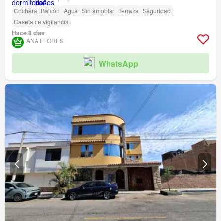
Cochera
Balcón
Agua
Sin amoblar
Terraza
Seguridad
Caseta de vigilancia
Hace 8 días
ANA FLORES
WhatsApp