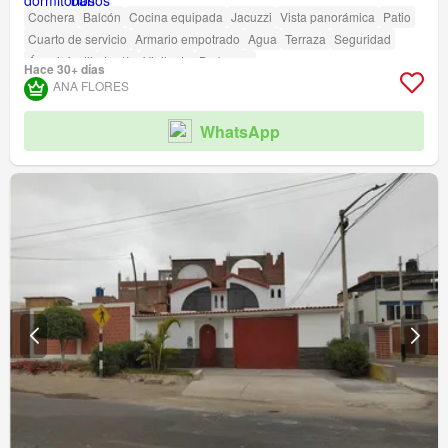
Cochera
Balcón
Cocina equipada
Jacuzzi
Vista panorámica
Patio
Cuarto de servicio
Armario empotrado
Agua
Terraza
Seguridad
Área infantil
Jardín
Vigilante
Barbacoa
Hace 30+ días
ANA FLORES
WhatsApp