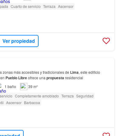
ipada
Cuarto de servicio
Terraza
Ascensor
Ver propiedad
s zonas más accesibles y tradicionales de
Lima
, este edificio
 en
Pueblo
Libre
ofrece una
propuesta
residencial
1
baño
39 m²
servicio
Completamente amoblado
Terraza
Seguridad
til
Ascensor
Barbacoa
ropiedad