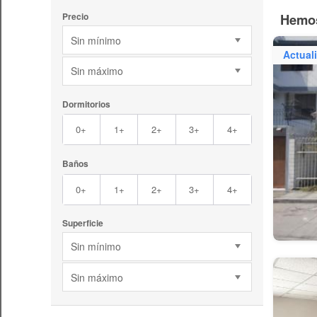
Hemos
Precio
Sin mínimo
Actual
Sin máximo
Dormitorios
0+
1+
2+
3+
4+
Baños
0+
1+
2+
3+
4+
Superficie
Sin mínimo
Sin máximo