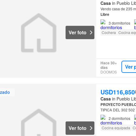
Casa
in Pueblo Li
Vendo casa de 235 mt
Libre
3
dormitorios
Ver foto
Cochera
Cocina eq
Hace 30+
Ver 
días
DOOMOS
USD116,850
izado
Casa
in Pueblo Li
PROYECTO
PUEBL
TIPICA DEL 302 502
COCINA KITCHENET
2
dormitorios
Ver foto
Cocina equipada
Cu