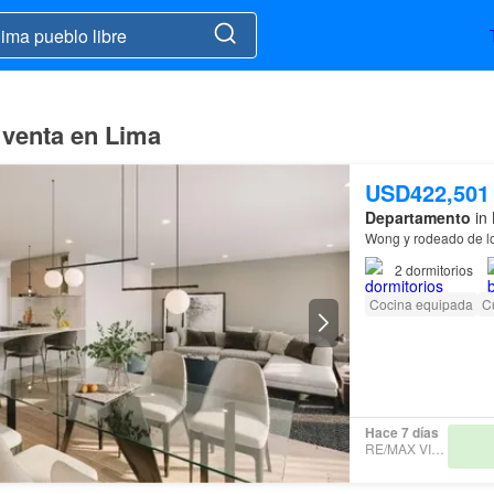
 venta en Lima
USD422,501
Departamento
in 
Wong y rodeado de lo
2
dormitorios
Cocina equipada
Cu
Hace 7 días
RE/MAX VISION