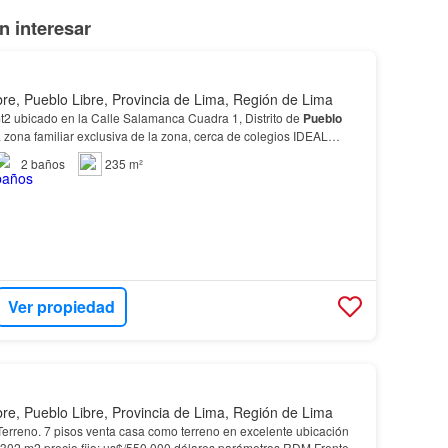
 interesar
bre, Pueblo Libre, Provincia de Lima, Región de Lima
2 ubicado en la Calle Salamanca Cuadra 1, Distrito de
Pueblo
zona familiar exclusiva de la zona, cerca de colegios IDEAL
O
MULTIFAMILIAR DE 5 PISOS…
2
baños
235 m²
Ver propiedad
bre, Pueblo Libre, Provincia de Lima, Región de Lima
rreno. 7 pisos venta casa como terreno en excelente ubicación
302 m2 precio fijo: us$/550,000 dólares parámetros RDM Frente: