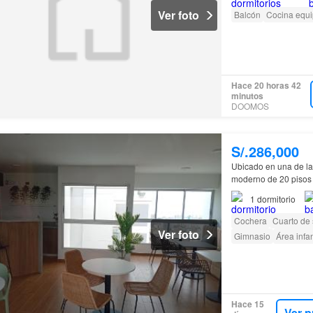
Ver foto
Balcón
Cocina equ
Hace 20 horas 42
minutos
DOOMOS
S/.286,000
Ubicado en una de la
moderno de 20 pisos
1
dormitorio
Cochera
Cuarto de 
Ver foto
Gimnasio
Área infan
Hace 15
Ver p