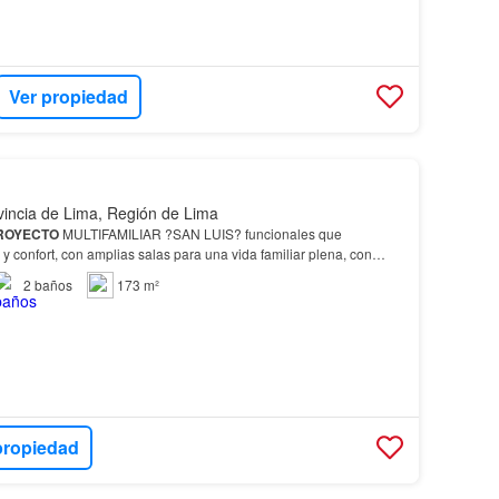
Ver propiedad
vincia de Lima, Región de Lima
ROYECTO
MULTIFAMILIAR ?SAN LUIS? funcionales que
 confort, con amplias salas para una vida familiar plena, con
e grado 8.5 ubicado en el distrito de
Pueblo
…
2
baños
173 m²
propiedad