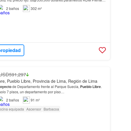
2
baños
302 m²
propiedad
USD591,297
bre, Pueblo Libre, Provincia de Lima, Región de Lima
oyecto
de Departamento frente al Parque Suecia,
Pueblo
Libre
.
 solo 7 pisos, un departamento por piso…
2
baños
91 m²
ocina equipada
Ascensor
Barbacoa