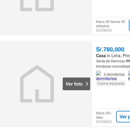
Hace 20 horas 42
minutos
DOOMOS
S/.780,000
Casa
in Lima, Pro
Venta de Hermoso
P
brindaran comodidad y
sistema antisísmico d
3
dormitorios
Ver foto
Cocina equipada
Hace 30+
Ver 
días
DOOMOS