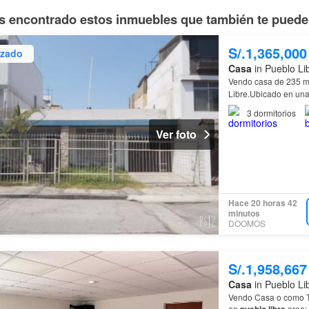
 encontrado estos inmuebles que también te pueden
S/.1,365,000
izado
Casa
in Pueblo Li
Vendo casa de 235 mt
Libre.Ubicado en una 
PARA UN
PROYECT
3
dormitorios
Ver foto
Hace 20 horas 42
minutos
DOOMOS
S/.1,958,667
Casa
in Pueblo Li
Vendo Casa o como Te
en
pueblo
libre
area: 