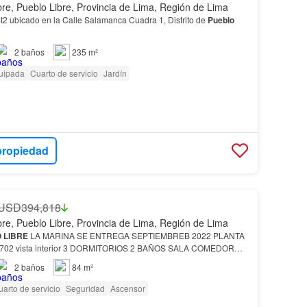
bre, Pueblo Libre, Provincia de Lima, Región de Lima
2 ubicado en la Calle Salamanca Cuadra 1, Distrito de
Pueblo
2
baños
235 m²
uipada
Cuarto de servicio
Jardín
propiedad
USD394,818
bre, Pueblo Libre, Provincia de Lima, Región de Lima
O
LIBRE
LA MARINA SE ENTREGA SEPTIEMBREB 2022 PLANTA
 702 vista interior 3 DORMITORIOS 2 BAÑOS SALA COMEDOR
TE
2
baños
84 m²
arto de servicio
Seguridad
Ascensor