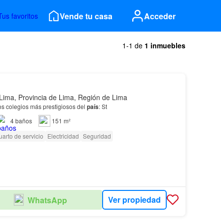
Vende tu casa
Acceder
Tus favoritos
1-1 de
1 inmuebles
Lima, Provincia de Lima, Región de Lima
s colegios más prestigiosos del
país
: St
4
baños
151 m²
arto de servicio
Electricidad
Seguridad
Ver propiedad
WhatsApp