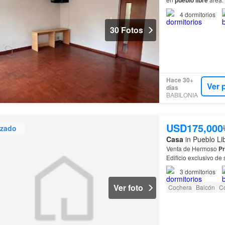
10x30.2m. 2 baños…
4
dormitorios
30 Fotos
Hace 30+
Ver 
días
BABILONIA
USD175,000
izado
Casa
in Pueblo Li
Venta de Hermoso
Pr
Edificio exclusivo de
3
dormitorios
Ver foto
Cochera
Balcón
C