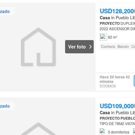
USD128,200
izado
Casa
in Pueblo Li
PROYECTO
DUPLE
2022 ASCENSOR DI
SALA COMEDOR TE
92 m²
Ver foto
Cochera
Balcón
C
Hace 20 horas 42
minutos
DOOMOS
USD109,000
izado
Casa
in Pueblo Li
PROYECTO
PUEBL
TIPO DE 78M2 VIS
ASCENSOR DISCAP
3
dormitorios