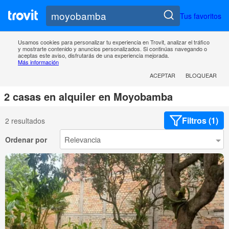
Tus favoritos
Usamos cookies para personalizar tu experiencia en Trovit, analizar el tráfico
y mostrarte contenido y anuncios personalizados. Si continúas navegando o
aceptas este aviso, disfrutarás de una experiencia mejorada.
Más información
ACEPTAR
BLOQUEAR
2 casas en alquiler en Moyobamba
Filtros (1)
2 resultados
Ordenar por