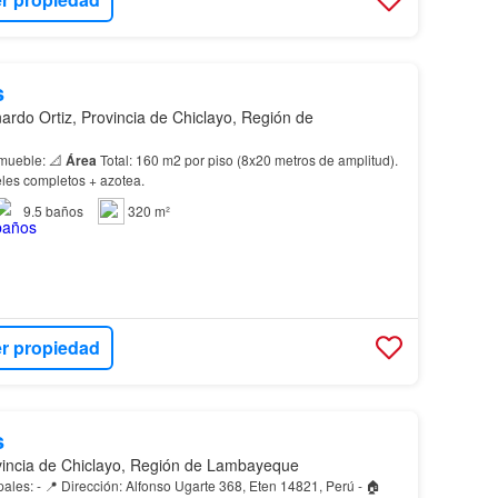
s
ardo Ortiz, Provincia de Chiclayo, Región de
nmueble: 📐
Área
Total: 160 m2 por piso (8x20 metros de amplitud).
veles completos + azotea.
9.5
baños
320 m²
r propiedad
s
vincia de Chiclayo, Región de Lambayeque
pales: - 📍 Dirección: Alfonso Ugarte 368, Eten 14821, Perú - 🏠