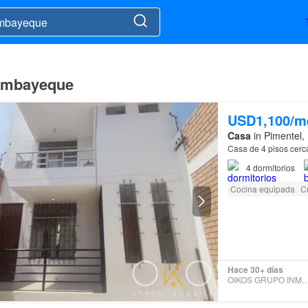
Lambayeque
USD1,100/m
Casa
in Pimentel,
Casa de 4 pisos cerc
4
dormitorios
Cocina equipada
Cu
Hace 30+ días
OIKOS GRUPO INMOBI