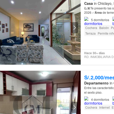
Casa
in Chiclayo,
🙋🏽Te presento las siguientes caracter
2026 ✅
Área
de terr
5
dormitorios
Cochera
Balcón
Pa
Terraza
Permite niñ
Hace 30+ días
S/.2,000/me
Departamento
in 
Entre las característ
el sexto piso.
4
dormitorios
Cochera
Internet
E