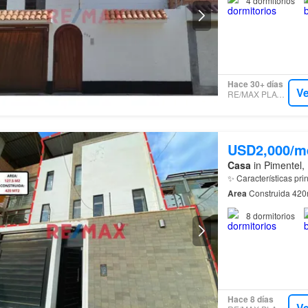
4
dormitorios
Hace 30+ días
Ve
RE/MAX PLATINUM
USD2,000/m
Casa
in Pimentel,
Area
Construida 420m
8
dormitorios
Hace 8 días
Ve