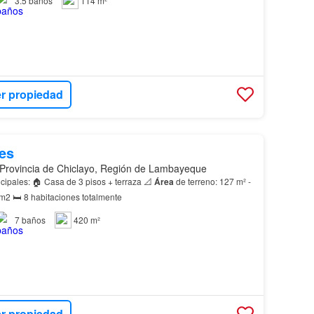
3.5
baños
114 m²
r propiedad
es
 Provincia de Chiclayo, Región de Lambayeque
✨ Características principales: 🏠 Casa de 3 pisos + terraza 📐
Área
de terreno: 127 m² -
2 🛏️ 8 habitaciones totalmente
7
baños
420 m²
r propiedad