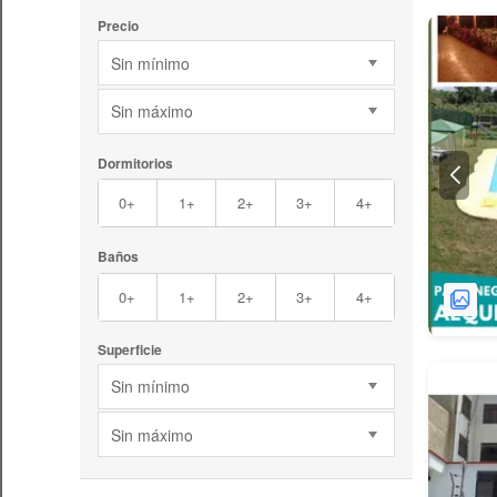
Precio
Sin mínimo
Sin máximo
Dormitorios
0+
1+
2+
3+
4+
Baños
0+
1+
2+
3+
4+
Superficie
Sin mínimo
Sin máximo