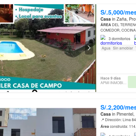
S/.5,000/me
Casa
in Zaña, Pro
ÁREA
DEL TERRENO
COMEDOR, COCINA 
TERRAZA AMPLIA
3
dormitorios
Agua
Sin amoblar
Hace 9 días
APMI INMOBILIARIA
S/.2,200/me
Casa
in Pimentel,
Área
estudio( opción de ha