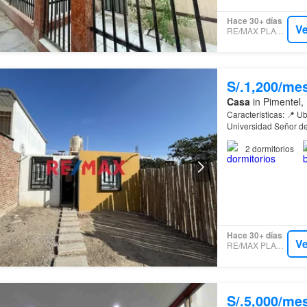
Hace 30+ días
Ve
RE/MAX PLATINUM
S/.1,200/me
Casa
in Pimentel,
Características: 📍 Ubicación: Ensenada III – I Etapa, Pimentel (a 3 min de la
2
dormitorios
Hace 30+ días
Ve
RE/MAX PLATINUM
S/.5,000/me