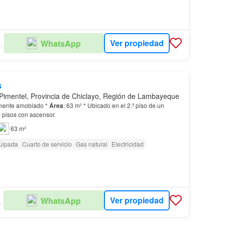
Ver propiedad
WhatsApp
I REALTOR
s
Pimentel, Provincia de Chiclayo, Región de Lambayeque
lmente amoblado *
Área
: 63 m² * Ubicado en el 2.º piso de un
 pisos con ascensor.
63 m²
uipada
Cuarto de servicio
Gas natural
Electricidad
Ver propiedad
WhatsApp
LIARIO