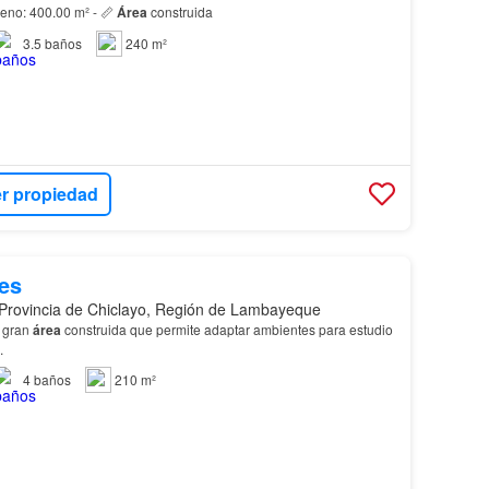
terreno: 400.00 m² - 📏
Área
construida
3.5
baños
240 m²
r propiedad
es
 Provincia de Chiclayo, Región de Lambayeque
y gran
área
construida que permite adaptar ambientes para estudio
.
4
baños
210 m²