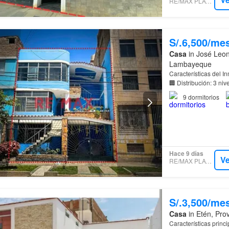
RE/MAX PLATINUM
S/.6,500/me
Casa
in José Leon
Lambayeque
Características del I
🏢 Distribución: 3 ni
9
dormitorios
Hace 9 días
Ve
RE/MAX PLATINUM
S/.3,500/me
Casa
in Etén, Pro
Características princi