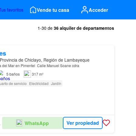
Vende tu casa
Acceder
Tus favoritos
1-30 de
36 alquiler de departamentos
es
 Provincia de Chiclayo, Región de Lambayeque
a del Mar en Pimentel Calle Manuel Soane cdra
5
baños
317 m²
arto de servicio
Electricidad
Jardín
Ver propiedad
WhatsApp
LIARIO