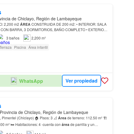
s
vincia de Chiclayo, Región de Lambayeque
: 2,200 m2
ÁREA
CONSTRUIDA DE 200 m2: • INTERIOR: SALA
CON BARRA, 3 DORMITORIOS, BAÑO COMPLETO • EXTERIOR:
3
baños
2,200 m²
Terraza
Piscina
Área infantil
Ver propiedad
WhatsApp
s
 Provincia de Chiclayo, Región de Lambayeque
📍 Dirección: Lima 84, Pimentel (Chiclayo) 🏠 Pisos: 3 📐
Área
de terreno: 112.50 m² 🏗️
construida: 114.00 m² 🛏️ Habitaciones: 4 -cuenta con
área
de parrilla y un
bitación) en el primer…