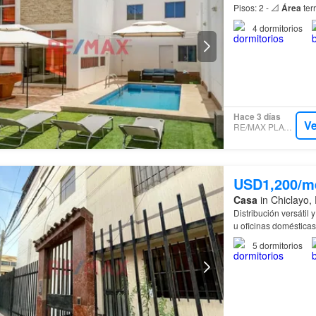
Pisos: 2 - 📐
Área
4
dormitorios
Hace 3 días
Ve
RE/MAX PLATINUM
USD1,200/m
Casa
in Chiclayo,
Distribución versátil 
u oficinas domésticas
5
dormitorios