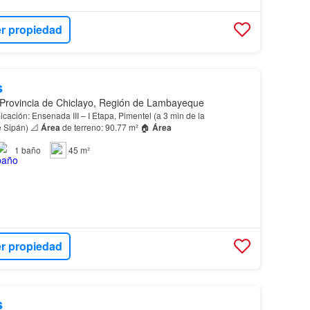
r propiedad
s
 Provincia de Chiclayo, Región de Lambayeque
Universidad Señor de Sipán) 📐
Área
de terreno: 90.77 m² 🏠
Área
1
baño
45 m²
r propiedad
s