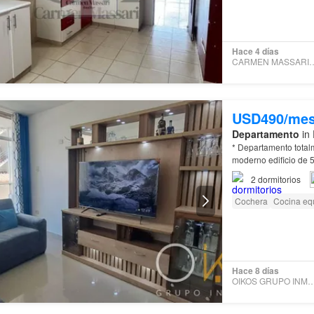
Hace 4 días
CARMEN MASSAR
USD490/me
Departamento
in 
* Departamento tota
moderno edificio de 5
2
dormitorios
Cochera
Cocina eq
Hace 8 días
OIKOS GRUPO INMOBI