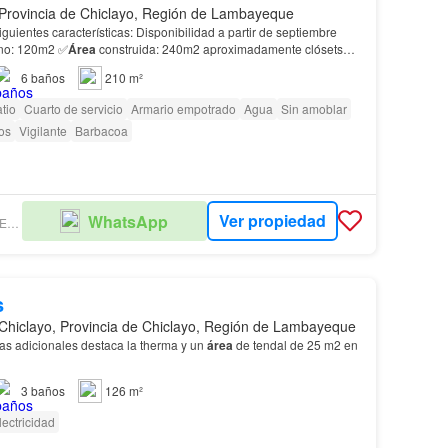
 Provincia de Chiclayo, Región de Lambayeque
ísticas: Disponibilidad a partir de septiembre
eno: 120m2 ✅
Área
construida: 240m2 aproximadamente clósets
✅Empotrados ✅Sala de star TV 🏡Tercer nivel : ✅Lavanderi…
6
baños
210 m²
tio
Cuarto de servicio
Armario empotrado
Agua
Sin amoblar
os
Vigilante
Barbacoa
Ver propiedad
WhatsApp
RD. INMOBILIARIA DEL PERÚ SAC
s
Chiclayo, Provincia de Chiclayo, Región de Lambayeque
icas adicionales destaca la therma y un
área
de tendal de 25 m2 en
3
baños
126 m²
lectricidad