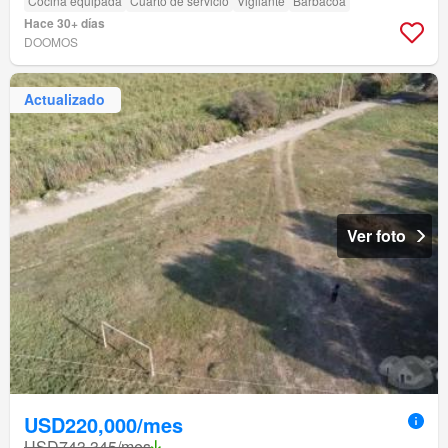
Cocina equipada
Cuarto de servicio
Vigilante
Barbacoa
Hace 30+ días
DOOMOS
Actualizado
Ver foto
USD220,000/mes
USD743,345/mes