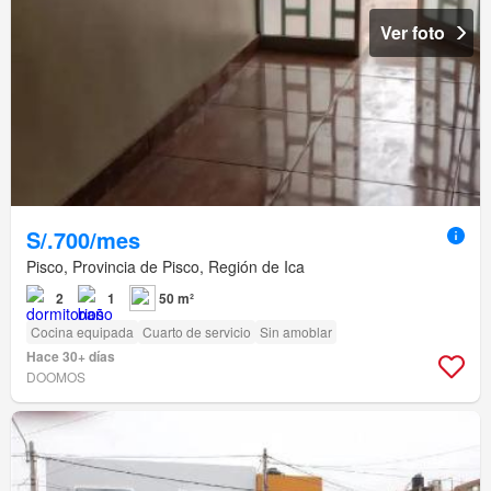
Ver foto
S/.700/mes
Pisco, Provincia de Pisco, Región de Ica
2
1
50 m²
Cocina equipada
Cuarto de servicio
Sin amoblar
Hace 30+ días
DOOMOS