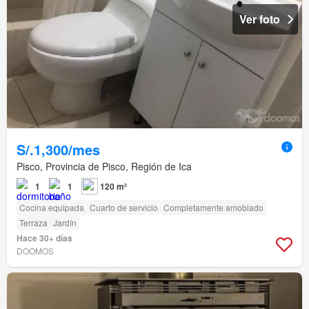
Ver foto
S/.1,300/mes
Pisco, Provincia de Pisco, Región de Ica
1
1
120 m²
Cocina equipada
Cuarto de servicio
Completamente amoblado
Terraza
Jardín
Hace 30+ días
DOOMOS