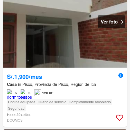
Ver foto
S/.1,900/mes
Casa
in Pisco, Provincia de Pisco, Región de Ica
6
3
120 m²
Cocina equipada
Cuarto de servicio
Completamente amoblado
Seguridad
Hace 30+ días
DOOMOS