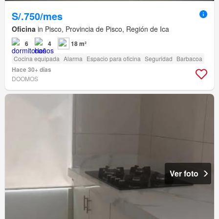
S/.750/mes
Oficina
in Pisco, Provincia de Pisco, Región de Ica
6
4
18 m²
Cocina equipada
Alarma
Espacio para oficina
Seguridad
Barbacoa
Hace 30+ días
DOOMOS
Ver foto