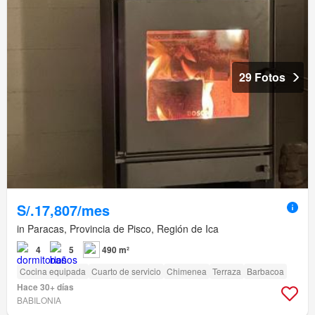
29 Fotos
S/.17,807/mes
in Paracas, Provincia de Pisco, Región de Ica
4
5
490 m²
Cocina equipada
Cuarto de servicio
Chimenea
Terraza
Barbacoa
Hace 30+ días
BABILONIA