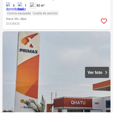
3
1
82 m²
Cocina equipada
Cuarto de servicio
Hace 30+ días
DOOMOS
Ver foto