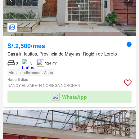
S/.2,500/mes
Casa
in Iquitos, Provincia de Maynas, Región de Loreto
3
3
124 m²
Aire acondicionado
Agua
Hace 6 días
NANCY ELIZABETH NORIEGA NORONHA
WhatsApp