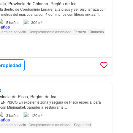
aja, Provincia de Chincha, Región de Ica
a dentro de Condominio Lunarena, 2 pisos y 3er piso terraza con
0 metros del mar, cuenta con 4 dormitorios con literas mixtas, 1
n litera de 1 plaza y 1/2, 4 baño…
5
baños
300 m²
arto de servicio
Completamente amoblado
Terraza
Gimnasio
propiedad
s
vincia de Pisco, Región de Ica
 PISCO En excelente zona y segura de Pisco especial para
con Minimarket, panadería, restaurante…
3
baños
120 m²
arto de servicio
Completamente amoblado
Seguridad