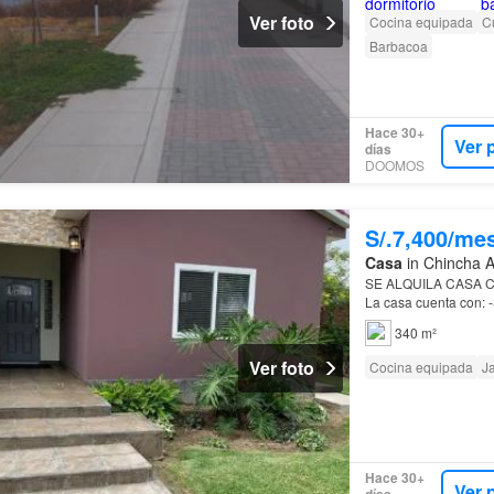
Ver foto
Cocina equipada
Cu
Barbacoa
Hace 30+
Ver 
días
DOOMOS
S/.7,400/me
Casa
in Chincha A
SE ALQUILA CASA 
La casa cuenta con: 
y equipada con una i
340 m²
Ver foto
Cocina equipada
J
Hace 30+
Ver 