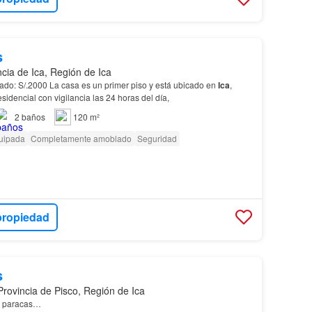
s
ncia de Ica, Región de Ica
ado: S/.2000 La casa es un primer piso y está ubicado en
Ica
,
sidencial con vigilancia las 24 horas del día,
2
baños
120 m²
uipada
Completamente amoblado
Seguridad
propiedad
s
Provincia de Pisco, Región de Ica
o paracas…