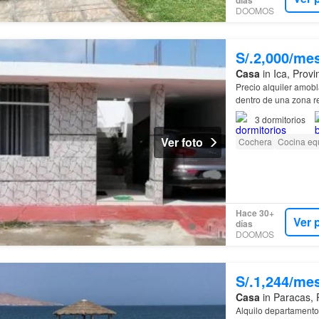
días
DOOMOS
S/.2,000/me
Casa
in Ica, Provi
Precio alquiler amobl
dentro de una zona re
3
dormitorios
Ver foto
Cochera
Cocina eq
Hace 30+
Ver 
días
DOOMOS
S/.1,244/me
Casa
in Paracas, 
Alquilo departament