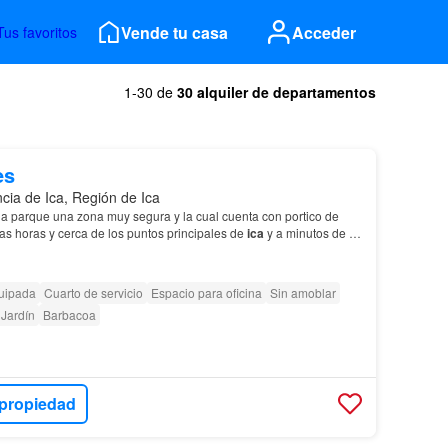
Vende tu casa
Acceder
Tus favoritos
1-30 de
30 alquiler de departamentos
es
ncia de Ica, Región de Ica
 a parque una zona muy segura y la cual cuenta con portico de
las horas y cerca de los puntos principales de
ica
y a minutos de la
t m ac m distribucion er piso o…
uipada
Cuarto de servicio
Espacio para oficina
Sin amoblar
Jardín
Barbacoa
 propiedad