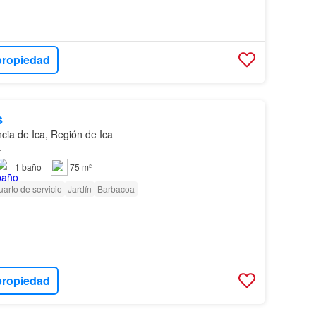
propiedad
s
ncia de Ica, Región de Ica
…
1
baño
75 m²
arto de servicio
Jardín
Barbacoa
propiedad