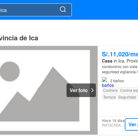
incia de Ica
S/.11,020/m
Casa
in Ica, Provi
condominio con vista
seguridad vigilancia 
plaza central de
ica
a
2
baños
Ver foto
Cochera
Cocina eq
Terraza
Seguridad
Hace 16 días
Ver
INFOCASAS.PE