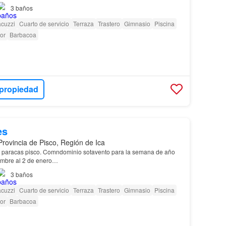
3
baños
acuzzi
Cuarto de servicio
Terraza
Trastero
Gimnasio
Piscina
or
Barbacoa
 propiedad
es
Provincia de Pisco, Región de Ica
o paracas pisco. Comndominio sotavento para la semana de año
embre al 2 de enero…
3
baños
acuzzi
Cuarto de servicio
Terraza
Trastero
Gimnasio
Piscina
or
Barbacoa