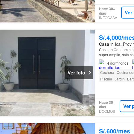
Hace 30+
Ver
días
INFOCASAS.PE
S/.4,000/me
Casa
in Ica, Provi
Casa en Condominio 
súper amplia, sala com
con baño y amplio es
4
dormitorios
Ver foto
Cochera
Cocina eq
Piscina
Jardín
Bar
Hace 30+
Ver 
días
DOOMOS
S/.600/mes