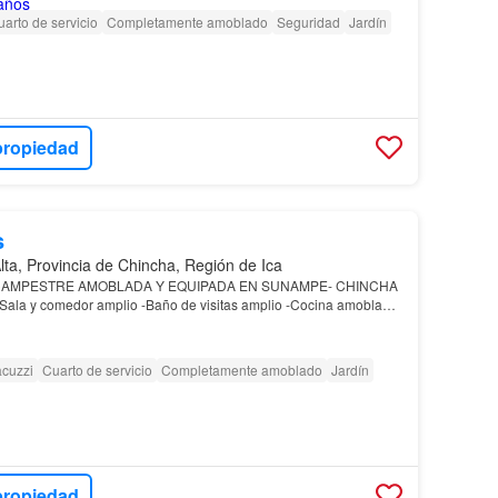
arto de servicio
Completamente amoblado
Seguridad
Jardín
propiedad
s
lta, Provincia de Chincha, Región de Ica
CAMPESTRE AMOBLADA Y EQUIPADA EN SUNAMPE- CHINCHA
-Sala y comedor amplio -Baño de visitas amplio -Cocina amoblada
sla para poder cocinar con lavadero, tambien incluye (r…
acuzzi
Cuarto de servicio
Completamente amoblado
Jardín
propiedad