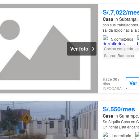
S/.7,022/me
Casa
in Subtanjall
con sus trabajadores
salida rpido hacia la
5
dormitorios
Ver foto
Cocina equipada
J
Sauna
Barbacoa
Hace 30+
Ver
días
INFOCASAS.PE
S/.550/mes
Casa
in Sunampe, 
Se Alquila Casa en 
Chincha! Esta encan
sorprenderán…
1
dormitorio