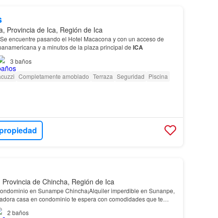
s
a, Provincia de Ica, Región de Ica
 Se encuentre pasando el Hotel Macacona y con un acceso de
 panamericana y a minutos de la plaza principal de
ICA
3
baños
acuzzi
Completamente amoblado
Terraza
Seguridad
Piscina
 propiedad
Provincia de Chincha, Región de Ica
Condominio en Sunampe Chincha¡Alquiler imperdible en Sunanpe,
tadora casa en condominio te espera con comodidades que te
2
baños