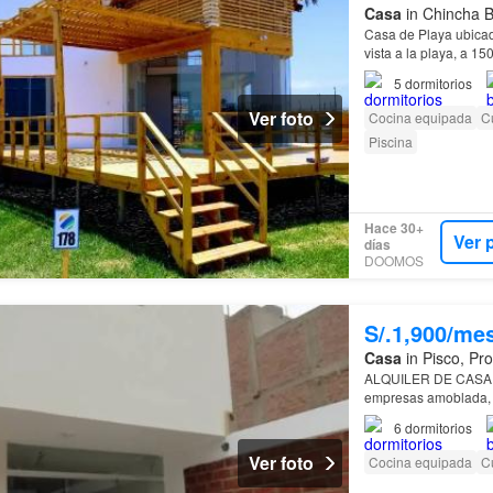
Casa
in Chincha B
Casa de Playa ubicad
vista a la playa, a 15
cuarto de servicio co
5
dormitorios
Ver foto
Cocina equipada
Cu
Piscina
Hace 30+
Ver 
días
DOOMOS
S/.1,900/me
Casa
in Pisco, Pro
ALQUILER DE CASA EN
empresas amoblada, 
6
dormitorios
Ver foto
Cocina equipada
Cu