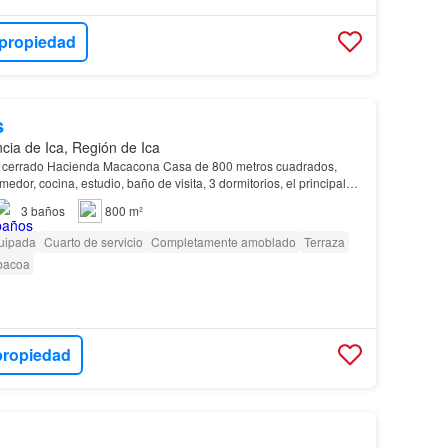
 propiedad
s
ncia de Ica, Región de Ica
cerrado Hacienda Macacona Casa de 800 metros cuadrados,
edor, cocina, estudio, baño de visita, 3 dormitorios, el principal
pacio para closet…
3
baños
800 m²
uipada
Cuarto de servicio
Completamente amoblado
Terraza
bacoa
propiedad