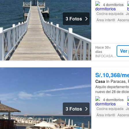
4
dormitorios
Cocina equipada
J
3 Fotos
Área infantil
Ascens
Hace 30+
Ver
días
INFOCASAS.PE
S/.10,368/m
Casa
in Paracas, 
Alquilo departament
nuevo del 28 de dici
4
dormitorios
3 Fotos
Cocina equipada
J
Área infantil
Ascens