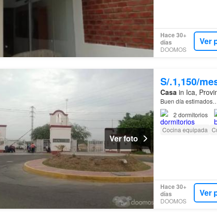
Hace 30+
Ver 
días
DOOMOS
S/.1,150/me
Casa
in Ica, Provi
Buen día estimados
2
dormitorios
Cocina equipada
Cu
Ver foto
Hace 30+
Ver 
días
DOOMOS