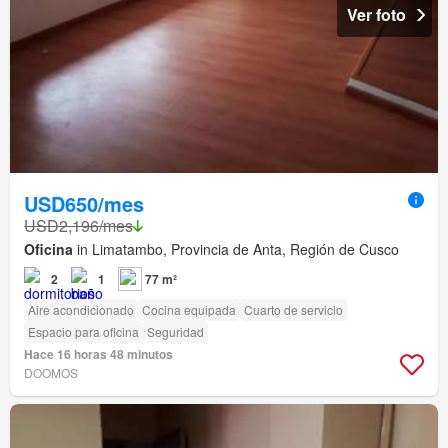
Ver foto
USD650/mes
USD2,196/mes
Oficina
in Limatambo, Provincia de Anta, Región de Cusco
2
1
77 m²
Aire acondicionado
Cocina equipada
Cuarto de servicio
Espacio para oficina
Seguridad
Hace 16 horas 48 minutos
DOOMOS