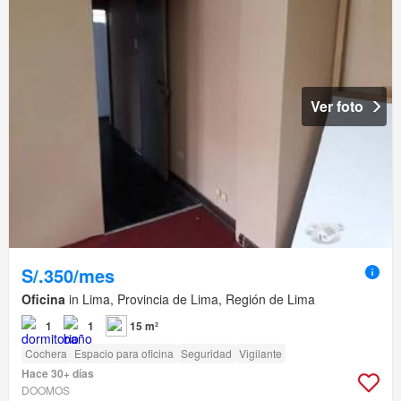
Ver foto
S/.350/mes
Oficina
in Lima, Provincia de Lima, Región de Lima
1
1
15 m²
Cochera
Espacio para oficina
Seguridad
Vigilante
Hace 30+ días
DOOMOS