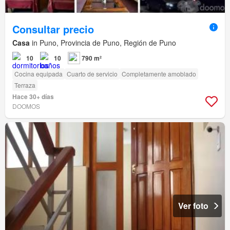
Consultar precio
Casa
in Puno, Provincia de Puno, Región de Puno
10
10
790 m²
Cocina equipada
Cuarto de servicio
Completamente amoblado
Terraza
Hace 30+ días
DOOMOS
Ver foto