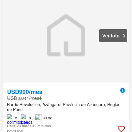
Ver foto
USD900/mes
USD3,041/mes
Barrio Revolucion, Azángaro, Provincia de Azángaro, Región
de Puno
2
3
80 m²
Hace 23 horas 49 minutos
DOOMOS