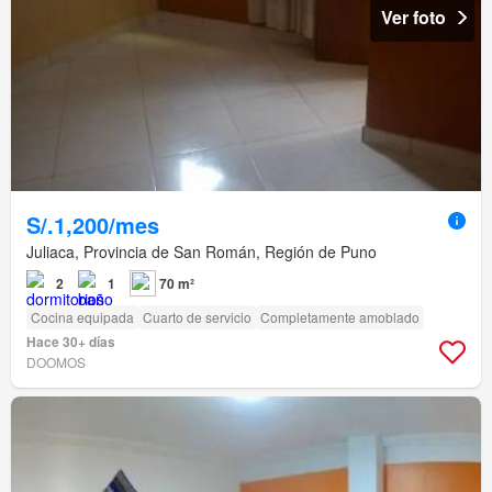
Ver foto
S/.1,200/mes
Juliaca, Provincia de San Román, Región de Puno
2
1
70 m²
Cocina equipada
Cuarto de servicio
Completamente amoblado
Hace 30+ días
DOOMOS