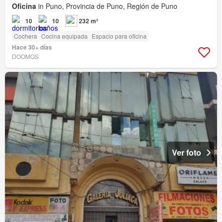
Oficina
in Puno, Provincia de Puno, Región de Puno
10
10
232 m²
Cochera
Cocina equipada
Espacio para oficina
Hace 30+ días
DOOMOS
Ver foto