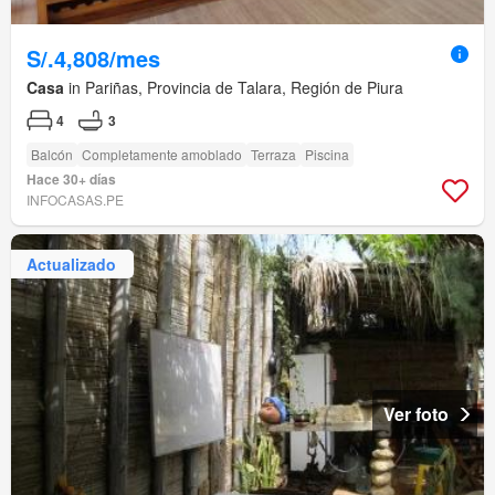
S/.4,808/mes
Casa
in Pariñas, Provincia de Talara, Región de Piura
4
3
Balcón
Completamente amoblado
Terraza
Piscina
Hace 30+ días
INFOCASAS.PE
Actualizado
Ver foto