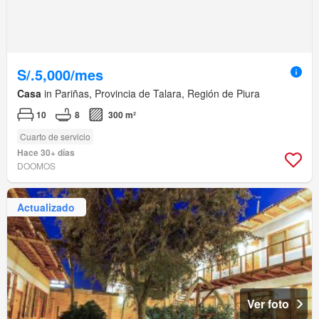
S/.5,000/mes
Casa
in Pariñas, Provincia de Talara, Región de Piura
10
8
300 m²
Cuarto de servicio
Hace 30+ días
DOOMOS
Actualizado
Ver foto