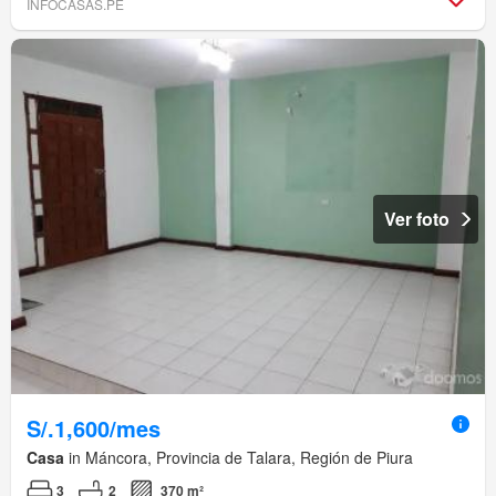
INFOCASAS.PE
Ver foto
S/.1,600/mes
Casa
in Máncora, Provincia de Talara, Región de Piura
3
2
370 m²