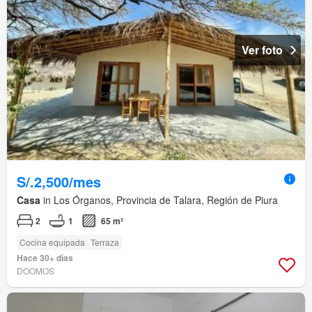
Ver foto
S/.2,500/mes
Casa
in Los Órganos, Provincia de Talara, Región de Piura
2
1
65 m²
Cocina equipada
Terraza
Hace 30+ días
DOOMOS