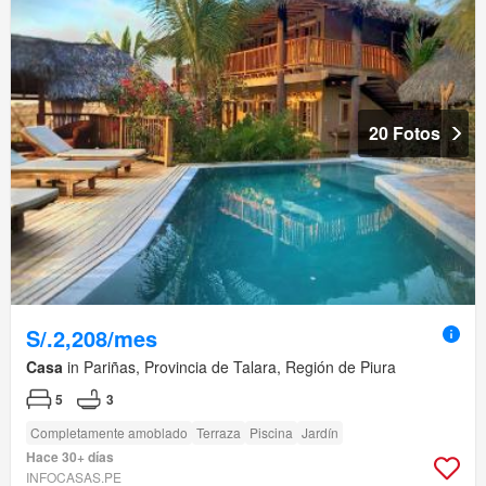
20 Fotos
S/.2,208/mes
Casa
in Pariñas, Provincia de Talara, Región de Piura
5
3
Completamente amoblado
Terraza
Piscina
Jardín
Hace 30+ días
INFOCASAS.PE