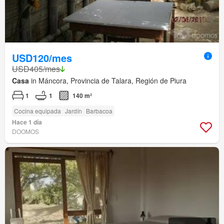
USD120/mes
USD405/mes
Casa
in Máncora, Provincia de Talara, Región de Piura
1
1
140 m²
Cocina equipada
Jardín
Barbacoa
Hace 1 día
DOOMOS