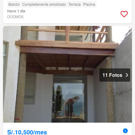
Balcón
Completamente amoblado
Terraza
Piscina
Hace 1 día
DOOMOS
11 Fotos
S/.10,500/mes