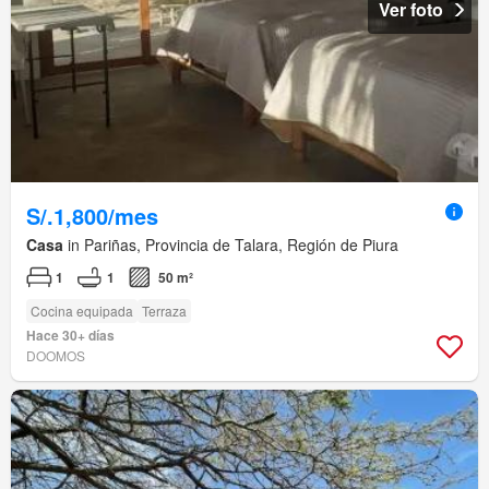
Ver foto
S/.1,800/mes
Casa
in Pariñas, Provincia de Talara, Región de Piura
1
1
50 m²
Cocina equipada
Terraza
Hace 30+ días
DOOMOS