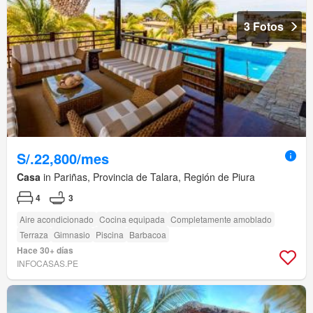
3 Fotos
S/.22,800/mes
Casa
in Pariñas, Provincia de Talara, Región de Piura
4
3
Aire acondicionado
Cocina equipada
Completamente amoblado
Terraza
Gimnasio
Piscina
Barbacoa
Hace 30+ días
INFOCASAS.PE