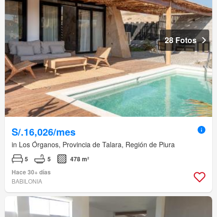
28 Fotos
S/.16,026/mes
in Los Órganos, Provincia de Talara, Región de Piura
5
5
478 m²
Hace 30+ días
BABILONIA