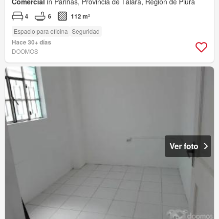
Comercial
in Pariñas, Provincia de Talara, Región de Piura
4
6
112 m²
Espacio para oficina
Seguridad
Hace 30+ días
DOOMOS
Ver foto