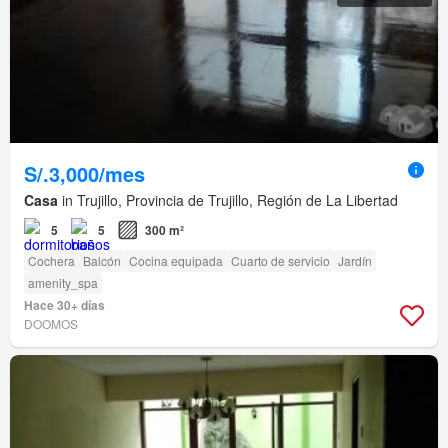
S/.3,000/mes
Casa
in Trujillo, Provincia de Trujillo, Región de La Libertad
5
5
300 m²
Cochera
Balcón
Cocina equipada
Cuarto de servicio
Jardín
amenity_spa
Hace 30+ días
DOOMOS