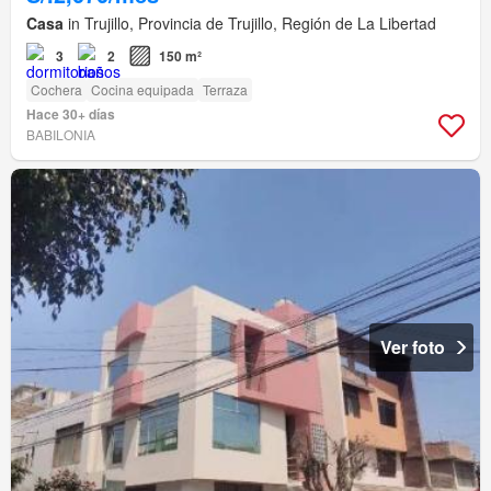
Casa
in Trujillo, Provincia de Trujillo, Región de La Libertad
3
2
150 m²
Cochera
Cocina equipada
Terraza
Hace 30+ días
BABILONIA
Ver foto