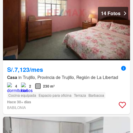
14 Fotos
S/.7,123/mes
Casa
in Trujillo, Provincia de Trujillo, Región de La Libertad
4
2
230 m²
Cocina equipada
Espacio para oficina
Terraza
Barbacoa
Hace 30+ días
BABILONIA