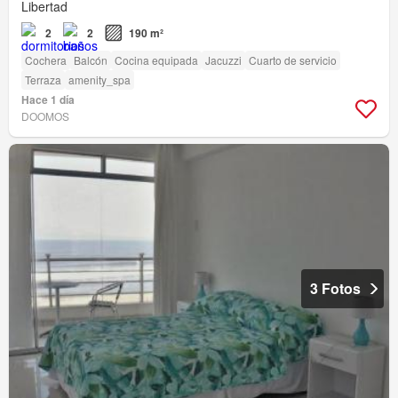
Libertad
2
2
190 m²
Cochera
Balcón
Cocina equipada
Jacuzzi
Cuarto de servicio
Terraza
amenity_spa
Hace 1 día
DOOMOS
3 Fotos