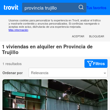
Tus favoritos
Usamos cookies para personalizar tu experiencia en Trovit, analizar el tráfico
y mostrarte contenido y anuncios personalizados. Si continúas navegando o
aceptas este aviso, disfrutarás de una experiencia mejorada.
Más información
ACEPTAR
BLOQUEAR
1 viviendas en alquiler en Provincia de
Trujillo
Filtros
1 resultados
Ordenar por