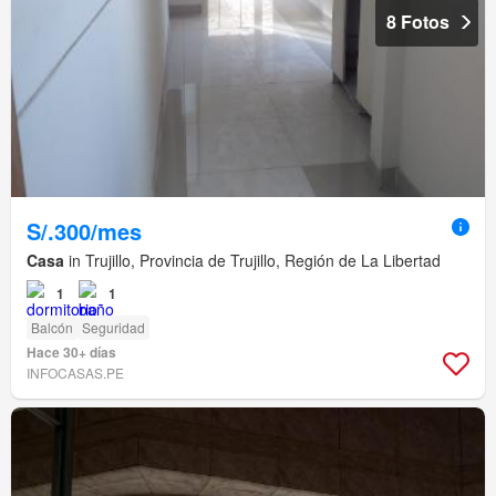
8 Fotos
S/.300/mes
Casa
in Trujillo, Provincia de Trujillo, Región de La Libertad
1
1
Balcón
Seguridad
Hace 30+ días
INFOCASAS.PE