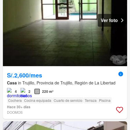
Ver foto
S/.2,600/mes
Casa
in Trujillo, Provincia de Trujillo, Región de La Libertad
4
2
220 m²
Cochera
Cocina equipada
Cuarto de servicio
Terraza
Piscina
Hace 30+ días
DOOMOS