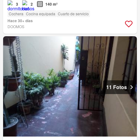
3
2
140 m²
Cochera
Cocina equipada
Cuarto de servicio
Hace 30+ días
DOOMOS
11 Fotos