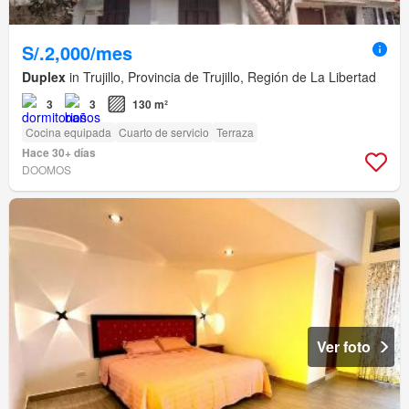
S/.2,000/mes
Duplex
in Trujillo, Provincia de Trujillo, Región de La Libertad
3
3
130 m²
Cocina equipada
Cuarto de servicio
Terraza
Hace 30+ días
DOOMOS
Ver foto