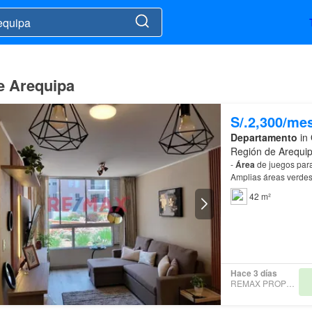
de Arequipa
S/.2,300/me
Departamento
in 
Región de Arequi
-
Área
de juegos para 
Amplias áreas verdes 
42 m²
Hace 3 días
REMAX PROPERTIES