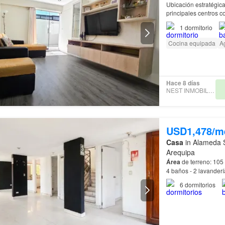
Ubicación estratégic
principales centros 
cochera: 14.25 m²
Ár
1
dormitorio
Cocina equipada
A
Hace 8 días
NEST INMOBILIARIAS
USD1,478/m
Casa
in Alameda S
Arequipa
Área
de terreno: 105 m² Características: - 6 habitaciones - 5 ambientes mult
4 baños - 2 lavanderí
6
dormitorios