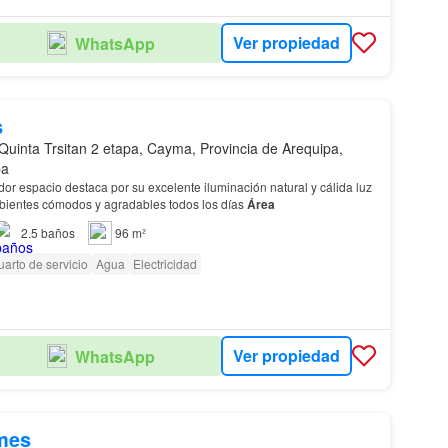
Ver propiedad
WhatsApp
s
Quinta Trsitan 2 etapa, Cayma, Provincia de Arequipa,
pa
or espacio destaca por su excelente iluminación natural y cálida luz
bientes cómodos y agradables todos los días
Área
2.5
baños
96 m²
arto de servicio
Agua
Electricidad
Ver propiedad
WhatsApp
mes