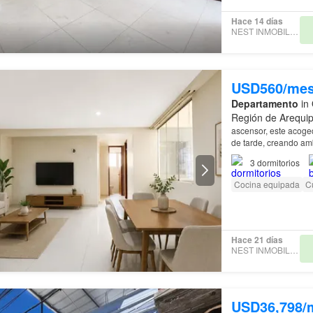
Hace 14 días
NEST INMOBILIARIAS
USD560/me
Departamento
in 
Región de Arequi
ascensor, este acoged
de tarde, creando am
3
dormitorios
Cocina equipada
Cu
Hace 21 días
NEST INMOBILIARIAS
USD36,798/