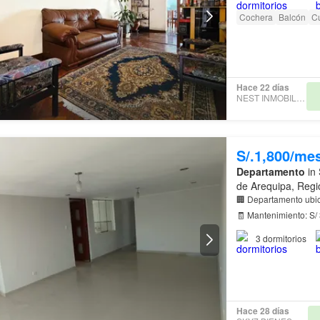
Cochera
Balcón
Cu
Hace 22 días
NEST INMOBILIARIAS
S/.1,800/me
Departamento
in 
de Arequipa, Regi
🧾 Mantenimiento: S/
sala – comedor ✔️ Co
3
dormitorios
Hace 28 días