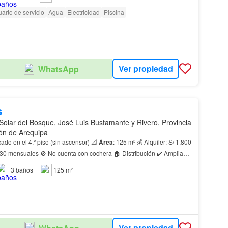
arto de servicio
Agua
Electricidad
Piscina
Ver propiedad
WhatsApp
s
Solar del Bosque, José Luis Bustamante y Rivero, Provincia
ón de Arequipa
🏢 Departamento ubicado en el 4.º piso (sin ascensor) 📐
Área
: 125 m² 💰 Alquiler: S/ 1,800
 30 mensuales 🚫 No cuenta con cochera 🏠 Distribución ✔️ Amplia
cina funcional ✔️ 3 dormito…
3
baños
125 m²
Ver propiedad