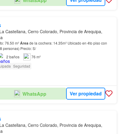
WhatsApp
s
La Castellana, Cerro Colorado, Provincia de Arequipa,
pa
to: 76.50 m²
Área
de la cochera: 14.35m² Ubicado en 4to piso con
ascensor (capacidad 8 personas) Precio: S/
2
baños
76 m²
uipada
Seguridad
Ver propiedad
WhatsApp
s
La Castellana, Cerro Colorado, Provincia de Arequipa,
pa