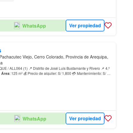
Ver propiedad
WhatsApp
s
Pachacutec Viejo, Cerro Colorado, Provincia de Arequipa,
pa
e José Luis Bustamante y Rivero 📌 4.º

Área
: 125 m² 💰 Precio de alquiler: S/ 1,800 💳 Mantenimiento: S/ 30
stribución ✔ Sala y come…
Ver propiedad
WhatsApp