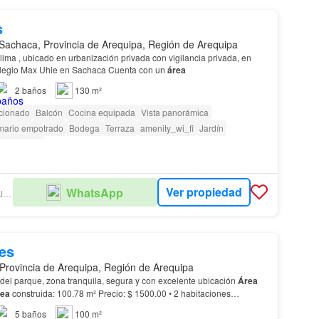
s
Sachaca, Provincia de Arequipa, Región de Arequipa
lima , ubicado en urbanización privada con vigilancia privada, en
cuarto piso , por el colegio Max Uhle en Sachaca Cuenta con un
área
2
baños
130 m²
icionado
Balcón
Cocina equipada
Vista panorámica
mario empotrado
Bodega
Terraza
amenity_wi_fi
Jardín
 vigilancia
Ver propiedad
WhatsApp
DEGLANE MELGAR JORGE LUIS
es
Provincia de Arequipa, Región de Arequipa
del parque, zona tranquila, segura y con excelente ubicación
Área
ea
construida: 100.78 m² Precio: $ 1500.00 • 2 habitaciones
 completo compartido • Sistema de a…
5
baños
100 m²