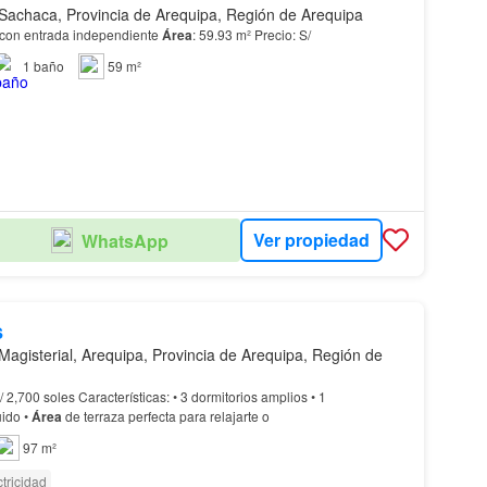
Sachaca, Provincia de Arequipa, Región de Arequipa
 con entrada independiente
Área
: 59.93 m² Precio: S/
1
baño
59 m²
Ver propiedad
WhatsApp
s
Magisterial, Arequipa, Provincia de Arequipa, Región de
uido •
Área
de terraza perfecta para relajarte o
97 m²
tricidad