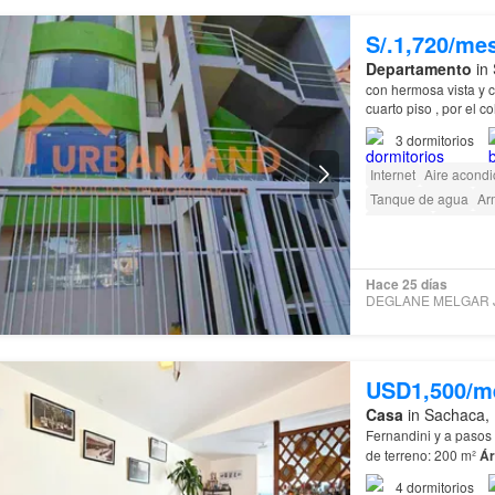
S/.1,720/me
Departamento
in 
con hermosa vista y c
3
dormitorios
Internet
Aire acond
Tanque de agua
Ar
Barbacoa
Caseta de
Hace 25 días
USD1,500/m
Casa
in Sachaca, 
Fernandini y a pasos 
de terreno: 200 m²
Ár
secundarias • 1 baño
4
dormitorios