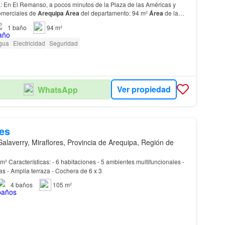
a: En El Remanso, a pocos minutos de la Plaza de las Américas y
comerciales de
Arequipa
Área
del departamento: 94 m²
Área
de la
ea
del depósito: 3.25 m² Precio: S/…
1
baño
94 m²
gua
Electricidad
Seguridad
Ver propiedad
WhatsApp
es
alaverry, Miraflores, Provincia de Arequipa, Región de
ifuncionales -
as - Amplia terraza - Cochera de 6 x 3
4
baños
105 m²