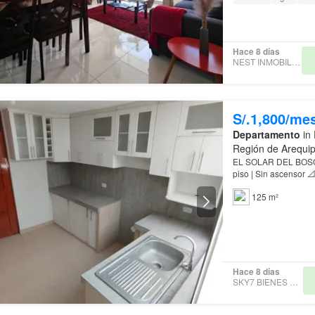
Hace 8 días
NEST INMOBILIARIAS
S/.1,800/me
Departamento
in 
Región de Arequi
EL SOLAR DEL BOSQUE / ALL064 (1) 📍 Distrito d
piso | Sin ascensor 
🚫 Sin cochera 🏡 Di
125 m²
Hace 8 días
SKY7 BIENES RAÍCES