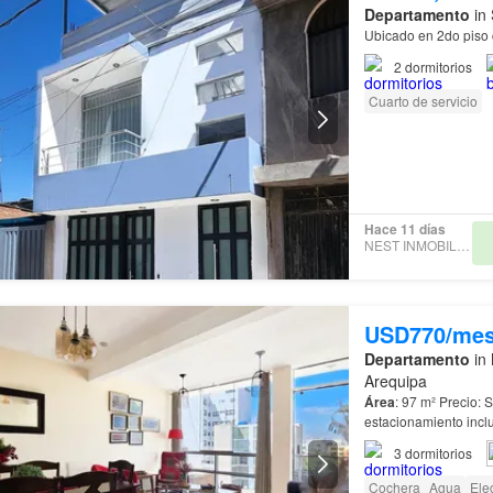
Departamento
in 
Ubicado en 2do piso
2
dormitorios
Cuarto de servicio
Hace 11 días
NEST INMOBILIARIAS
USD770/me
Departamento
in 
Arequipa
Área
: 97 m² Precio: S/ 2,700 soles Características: • 3 dormitorios amplios • 1
estacionamiento incl
3
dormitorios
Cochera
Agua
Elec