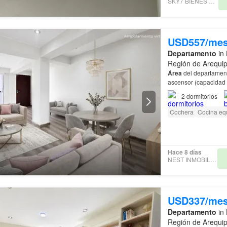
SKY7 BIENES RAÍCES
USD557/me
Departamento
in 
Región de Arequi
Área
del departamen
2
dormitorios
Cochera
Cocina eq
Hace 8 días
NEST INMOBILIARIAS
USD337/me
Departamento
in 
Región de Arequi