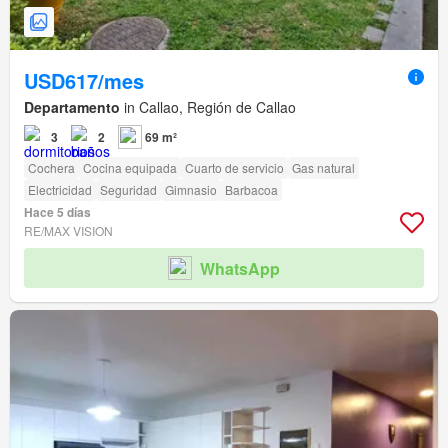
USD617/mes
Departamento
in Callao, Región de Callao
3
2
69 m²
Cochera
Cocina equipada
Cuarto de servicio
Gas natural
Electricidad
Seguridad
Gimnasio
Barbacoa
Hace 5 días
RE/MAX VISION
WhatsApp