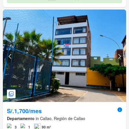
S/.1,700/mes
Departamento
in Callao, Región de Callao
3
1
90 m²