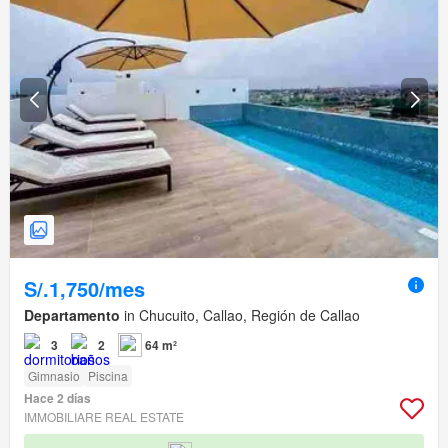
S/.1,750/mes
Departamento
in Chucuito, Callao, Región de Callao
3
2
64 m²
Gimnasio
Piscina
Hace 2 días
IMMOBILIARE REAL ESTATE