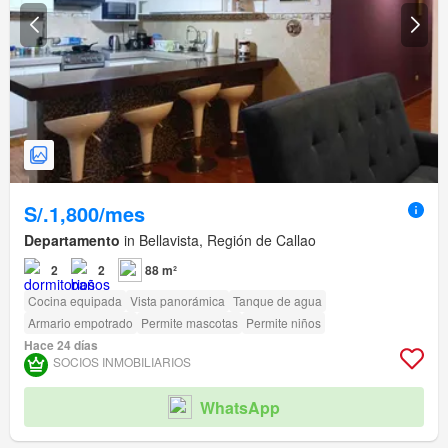
S/.1,800/mes
Departamento
in Bellavista, Región de Callao
2
2
88 m²
Cocina equipada
Vista panorámica
Tanque de agua
Armario empotrado
Permite mascotas
Permite niños
Hace 24 días
SOCIOS INMOBILIARIOS
WhatsApp