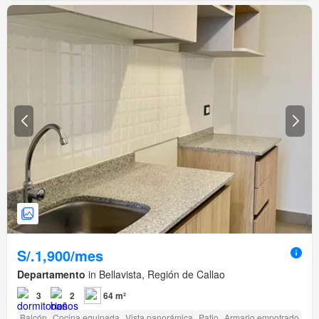
S/.1,900/mes
Departamento
in Bellavista, Región de Callao
3
2
64 m²
Balcón
Cocina equipada
Vista panorámica
Patio
Armario empotrado