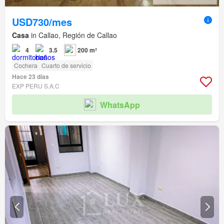
USD730/mes
Casa
in Callao, Región de Callao
4
3.5
200 m²
Cochera
Cuarto de servicio
Hace 23 días
EXP PERU S.A.C
WhatsApp