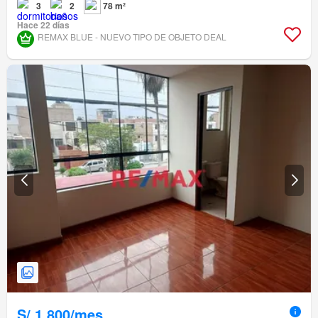
3
2
78 m²
Hace 22 días
REMAX BLUE - NUEVO TIPO DE OBJETO DEAL
S/.1,800/mes