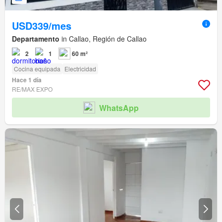
USD339/mes
Departamento
in Callao, Región de Callao
2
1
60 m²
Cocina equipada
Electricidad
Hace 1 día
RE/MAX EXPO
WhatsApp