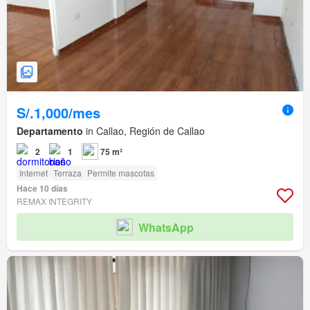
S/.1,000/mes
Departamento
in Callao, Región de Callao
2
1
75 m²
Internet
Terraza
Permite mascotas
Hace 10 días
REMAX INTEGRITY
WhatsApp