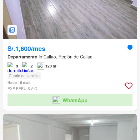
S/.1,600/mes
Departamento
in Callao, Región de Callao
3
2
120 m²
Cuarto de servicio
Hace 16 días
EXP PERU S.A.C
WhatsApp