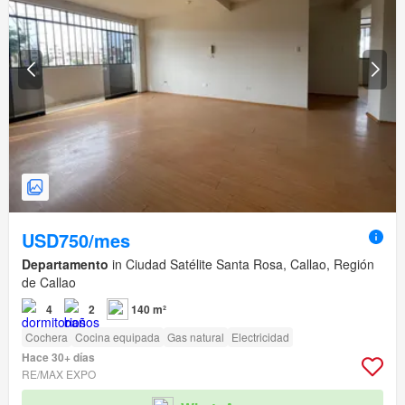
USD750/mes
Departamento
in Ciudad Satélite Santa Rosa, Callao, Región
de Callao
4
2
140 m²
Cochera
Cocina equipada
Gas natural
Electricidad
Hace 30+ días
RE/MAX EXPO