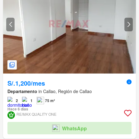
S/.1,200/mes
Departamento
in Callao, Región de Callao
2
1
75 m²
Hace 6 días
RE/MAX QUALITY ONE
WhatsApp