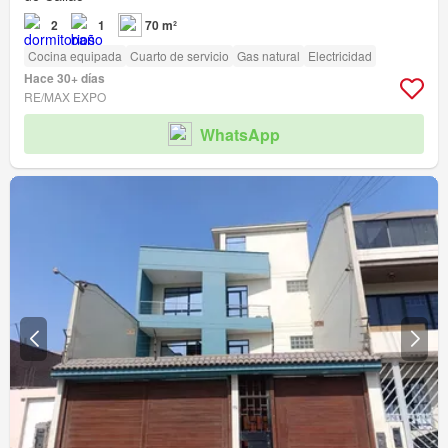
2
1
70 m²
Cocina equipada
Cuarto de servicio
Gas natural
Electricidad
Hace 30+ días
RE/MAX EXPO
WhatsApp