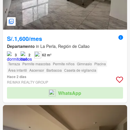
S/.1,600/mes
Departamento
in La Perla, Región de Callao
3
2
62 m²
Terraza
Permite mascotas
Permite niños
Gimnasio
Piscina
Área infantil
Ascensor
Barbacoa
Caseta de vigilancia
Hace 2 días
RE/MAX REALTY GROUP
WhatsApp