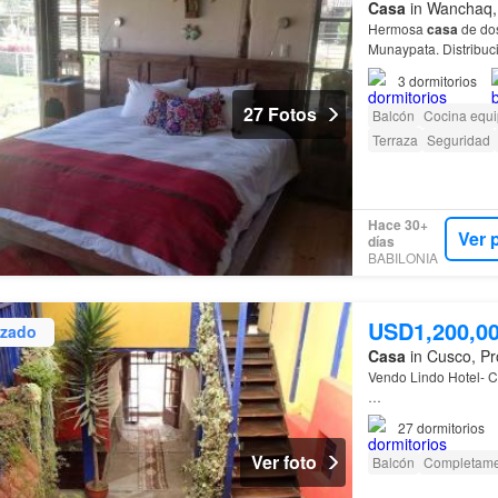
Casa
in Wanchaq,
Hermosa
casa
de dos
Munaypata. Distribuc
Campanario…
3
dormitorios
27 Fotos
Balcón
Cocina equ
Terraza
Seguridad
Hace 30+
Ver 
días
BABILONIA
USD1,200,0
izado
Casa
in Cusco, Pr
Vendo Lindo Hotel- 
…
27
dormitorios
Ver foto
Balcón
Completame