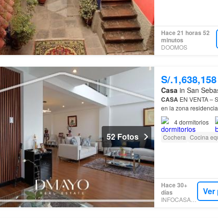
Hace 21 horas 52
minutos
DOOMOS
S/.1,638,158
Casa
in San Sebas
CASA
EN VENTA – 
en la zona residencia
4
dormitorios
52 Fotos
Cochera
Cocina eq
Hace 30+
Ver
días
INFOCASAS.PE