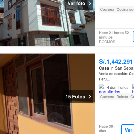
entret…
Ver foto
Cochera
Cocina eq
Hace 21 horas 52
minutos
DOOMOS
S/.1,442,291
Casa
in San Sebas
Venta de ocasión:
Ca
Perú…
4
dormitorios
15 Fotos
Cochera
Balcón
C
Hace 30+
Ver
días