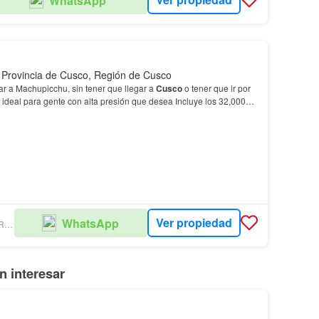
WhatsApp
 Provincia de Cusco, Región de Cusco
gar a Machupicchu, sin tener que llegar a
Cusco
o tener que ir por
e ideal para gente con alta presión que desea Incluye los 32,000
pones y baños externos. Tiene pl…
Ver propiedad
WhatsApp
SILVIA SEMINARIO (ANDECI)
 interesar