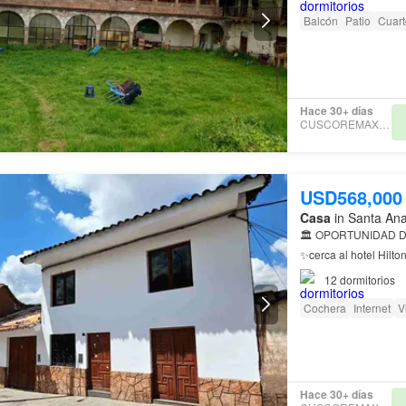
Balcón
Patio
Cuart
Hace 30+ días
CUSCOREMAXTERRA
USD568,000
Casa
in Santa Ana
🏛️ OPORTUNIDAD 
✨cerca al hotel Hilton 📍 Ubicación Premium: A pasos de la Plaza de Armas y de los
Alta Rentabilidad: Pr
12
dormitorios
Cochera
Internet
V
Hace 30+ días