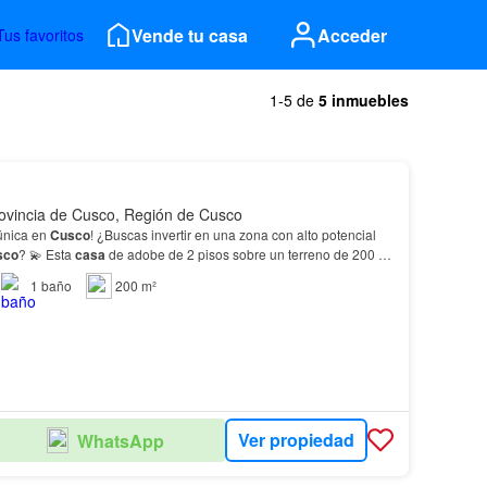
Vende tu casa
Acceder
Tus favoritos
1-5 de
5 inmuebles
ovincia de Cusco, Región de Cusco
única en
Cusco
! ¿Buscas invertir en una zona con alto potencial
sco
? 💫 Esta
casa
de adobe de 2 pisos sobre un terreno de 200 m²
puede ser lo que estás esperando. 📍 Ubicada en la Urb.…
1
baño
200 m²
Ver propiedad
WhatsApp