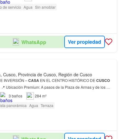
o de servicio
Agua
Sin amoblar
Ver propiedad
WhatsApp
, Cusco, Provincia de Cusco, Región de Cusco
DE INVERSIÓN –
CASA
EN EL CENTRO HISTÓRICO DE
CUSCO
 🚀
opiedad de material noble, lista para adaptar a…
3
baños
284 m²
ista panorámica
Agua
Terraza
Ver propiedad