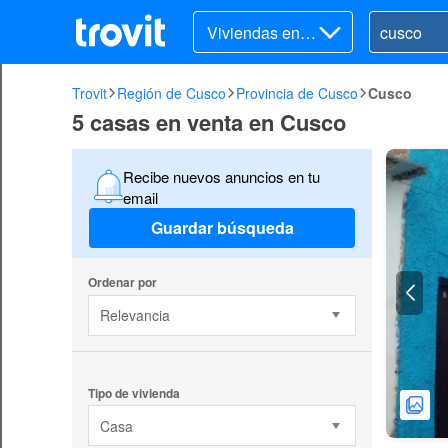
Viviendas en v
enta
Trovit
Región de Cusco
Provincia de Cusco
Cusco
5 casas en venta en Cusco
Recibe nuevos anuncios en tu
email
Guardar búsqueda
Ordenar por
Relevancia
Tipo de vivienda
Casa