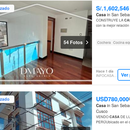
S/.1,602,546
izado
Casa
in San Sebas
CONSTRUYE LA
CA
con la mejor relación
referenciales, basad
54 Fotos
Cochera
Cocina eq
Hace 1 día
Ver
INFOCASAS.PE
USD780,000
izado
Casa
in San Sebas
Cusco
VENDO
CASA
DE LU
PERÚUbicado en el di
esquina Área de de 