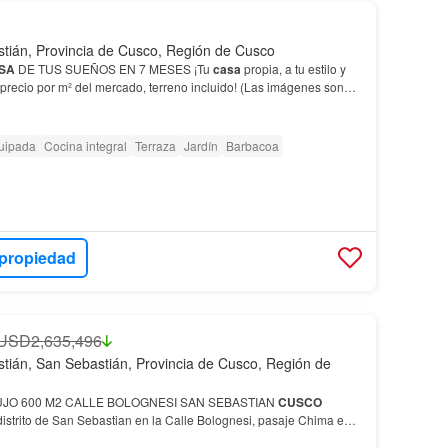
tián, Provincia de Cusco, Región de Cusco
SA
DE TUS SUEÑOS EN 7 MESES ¡Tu
casa
propia, a tu estilo y
 precio por m² del mercado, terreno incluido! (Las imágenes son
as en nuestras
casas
ya construidas…
uipada
Cocina integral
Terraza
Jardín
Barbacoa
 propiedad
USD2,635,496
tián, San Sebastián, Provincia de Cusco, Región de
JO 600 M2 CALLE BOLOGNESI SAN SEBASTIAN
CUSCO
strito de San Sebastian en la Calle Bolognesi, pasaje Chima en
terreno146m2.Área construida 600m2.
Casa
de 4 pisos mas