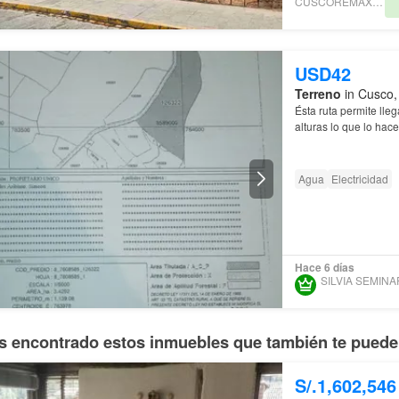
CUSCOREMAXTERRA
USD42
Terreno
in Cusco,
Ésta ruta permite lle
alturas lo que lo hac
m2 con la
casa
, gal
Agua
Electricidad
Hace 6 días
 encontrado estos inmuebles que también te pueden
S/.1,602,546