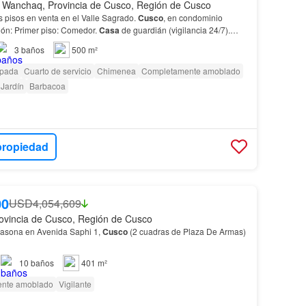
 Wanchaq, Provincia de Cusco, Región de Cusco
 pisos en venta en el Valle Sagrado.
Cusco
, en condominio
ión: Primer piso: Comedor.
Casa
de guardián (vigilancia 24/7).
3
baños
500 m²
ipada
Cuarto de servicio
Chimenea
Completamente amoblado
Jardín
Barbacoa
propiedad
00
USD4,054,609
ovincia de Cusco, Región de Cusco
Casona en Avenida Saphi 1,
Cusco
(2 cuadras de Plaza De Armas)
10
baños
401 m²
nte amoblado
Vigilante