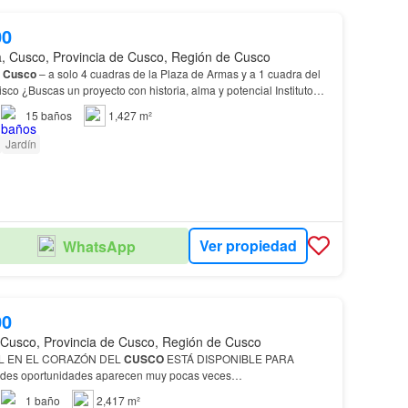
00
, Cusco, Provincia de Cusco, Región de Cusco
,
Cusco
– a solo 4 cuadras de la Plaza de Armas y a 1 cuadra del
co ¿Buscas un proyecto con historia, alma y potencial Instituto
a ✅ Documentación debidamente saneada…
15
baños
1,427 m²
Jardín
Ver propiedad
WhatsApp
00
 Cusco, Provincia de Cusco, Región de Cusco
L EN EL CORAZÓN DEL
CUSCO
ESTÁ DISPONIBLE PARA
des oportunidades aparecen muy pocas veces…
1
baño
2,417 m²