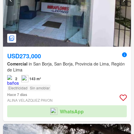
USD273,000
Comercial
in San Borja, San Borja, Provincia de Lima, Región
de Lima
2
143 m²
Electricidad
Sin amoblar
Hace 7 días
ALINA VELAZQUEZ PAVON
WhatsApp