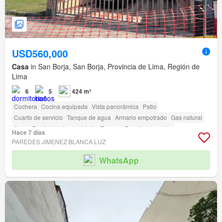
USD560,000
Casa
in San Borja, San Borja, Provincia de Lima, Región de
Lima
6
5
424 m²
Cochera
Cocina equipada
Vista panorámica
Patio
Cuarto de servicio
Tanque de agua
Armario empotrado
Gas natural
Agua
Parcialmente amoblado
Terraza
Permite mascotas
Hace 7 días
Permite niños
Seguridad
Jardín
Vigilante
Barbacoa
PAREDES JIMENEZ BLANCA LUZ
WhatsApp