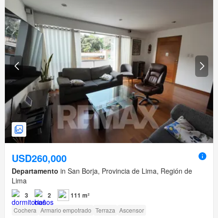
USD260,000
Departamento
in San Borja, Provincia de Lima, Región de
Lima
3
2
111 m²
Cochera
Armario empotrado
Terraza
Ascensor