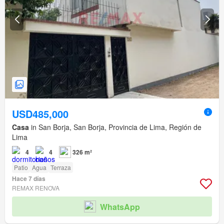
USD485,000
Casa
in San Borja, San Borja, Provincia de Lima, Región de
Lima
4
4
326 m²
Patio
Agua
Terraza
Hace 7 días
REMAX RENOVA
WhatsApp