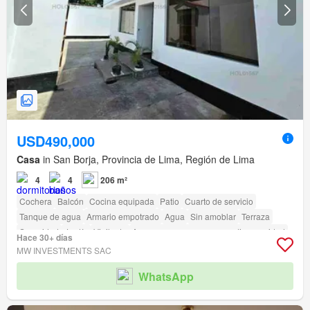
USD490,000
Casa
in San Borja, Provincia de Lima, Región de Lima
4
4
206 m²
Cochera
Balcón
Cocina equipada
Patio
Cuarto de servicio
Tanque de agua
Armario empotrado
Agua
Sin amoblar
Terraza
Seguridad
Jardín
Vigilante
Acceso para personas con discapacidad
Hace 30+ días
MW INVESTMENTS SAC
WhatsApp