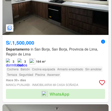
S/.1,500,000
Departamento
in San Borja, San Borja, Provincia de Lima,
Región de Lima
3
3
164 m²
Cochera
Balcón
Cocina equipada
Armario empotrado
Sin amoblar
Terraza
Seguridad
Piscina
Ascensor
Hace 30+ días
MANOJ PUNJABI - INMOBILIARIA MI CASA SOÑADA
WhatsApp