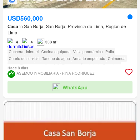
USD560,000
Casa
in San Borja, San Borja, Provincia de Lima, Región de
Lima
4
4
338 m²
Cochera
Internet
Cocina equipada
Vista panorámica
Patio
Cuarto de servicio
Tanque de agua
Armario empotrado
Chimenea
Agua
Terraza
amenity_wi_fi
Gimnasio
Área infantil
Biblioteca
Hace 8 días
Jardín
Vigilante
Barbacoa
Acceso para personas con discapacidad
ASEMCO INMOBILIARIA - RINA RODRÍGUEZ
WhatsApp