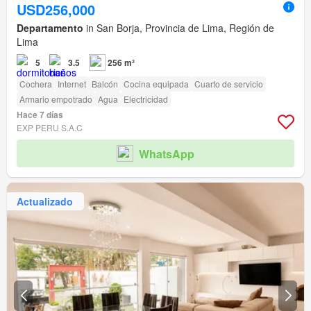
USD256,000
Departamento
in San Borja, Provincia de Lima, Región de
Lima
5
3.5
256 m²
Cochera
Internet
Balcón
Cocina equipada
Cuarto de servicio
Armario empotrado
Agua
Electricidad
Hace 7 días
EXP PERU S.A.C
WhatsApp
Actualizado