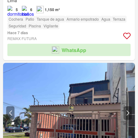
Lima
5
6
1,150 m²
Cochera
Patio
Tanque de agua
Armario empotrado
Agua
Terraza
Seguridad
Piscina
Vigilante
Hace 7 días
REMAX FUTURA
WhatsApp