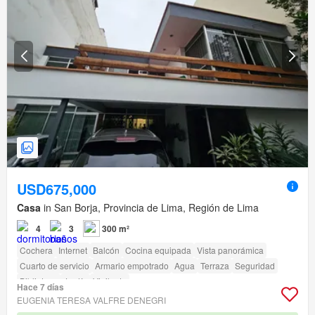
USD675,000
Casa
in San Borja, Provincia de Lima, Región de Lima
4
3
300 m²
Cochera
Internet
Balcón
Cocina equipada
Vista panorámica
Cuarto de servicio
Armario empotrado
Agua
Terraza
Seguridad
Biblioteca
Jardín
Vigilante
Hace 7 días
EUGENIA TERESA VALFRE DENEGRI