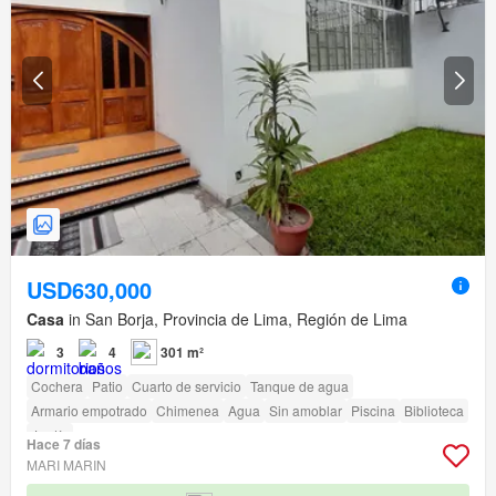
USD630,000
Casa
in San Borja, Provincia de Lima, Región de Lima
3
4
301 m²
Cochera
Patio
Cuarto de servicio
Tanque de agua
Armario empotrado
Chimenea
Agua
Sin amoblar
Piscina
Biblioteca
Jardín
Hace 7 días
MARI MARIN