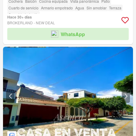
Cochera
Balcón
Cocina equipada
Vista panorámica
Patio
Cuarto de servicio
Armario empotrado
Agua
Sin amoblar
Terraza
Seguridad
Jardín
Hace 30+ días
BROKERLAND - NEW DEAL
WhatsApp