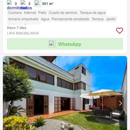
3
3
301 m²
Cochera
Internet
Patio
Cuarto de servicio
Tanque de agua
Armario empotrado
Agua
Parcialmente amoblado
Terraza
Jardín
Vigilante
Barbacoa
Hace 7 días
LIRA INMOBILIARIA
WhatsApp