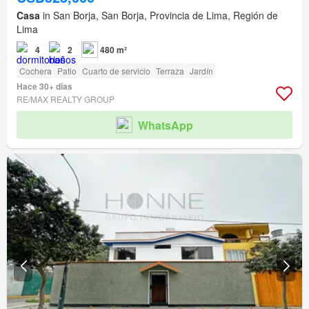
Casa
in San Borja, San Borja, Provincia de Lima, Región de
Lima
4
2
480 m²
Cochera
Patio
Cuarto de servicio
Terraza
Jardín
Hace 30+ días
RE/MAX REALTY GROUP
WhatsApp