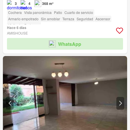
3
4
368 m²
Cochera
Vista panorámica
Patio
Cuarto de servicio
Armario empotrado
Sin amoblar
Terraza
Seguridad
Ascensor
Vigilante
Barbacoa
Hace 6 días
AMISHOUSE
WhatsApp