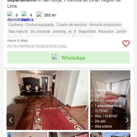
Lima
3
4
202 m²
Cochera
Cocina equipada
Cuarto de servicio
Armario empotrado
Gas natural
Sin amoblar
amenity_wi_fi
Seguridad
Ascensor
Jardín
Vigilante
Acceso para personas con discapacidad
Hace 6 días
RUTH PATRICIA RONCEROS DIAZ
WhatsApp