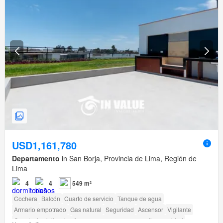
USD1,161,780
Departamento
in San Borja, Provincia de Lima, Región de
Lima
4
4
549 m²
Cochera
Balcón
Cuarto de servicio
Tanque de agua
Armario empotrado
Gas natural
Seguridad
Ascensor
Vigilante
Caseta de vigilancia
Acceso para personas con discapacidad