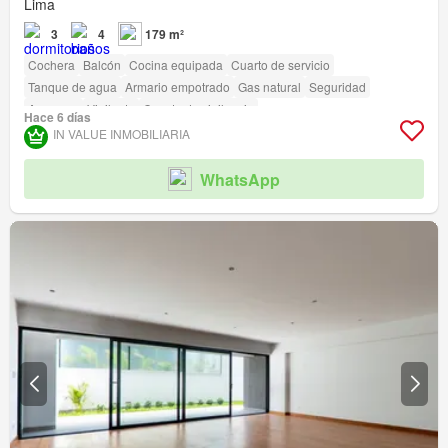
Lima
3
4
179 m²
Cochera
Balcón
Cocina equipada
Cuarto de servicio
Tanque de agua
Armario empotrado
Gas natural
Seguridad
Ascensor
Vigilante
Caseta de vigilancia
Hace 6 días
Acceso para personas con discapacidad
IN VALUE INMOBILIARIA
WhatsApp