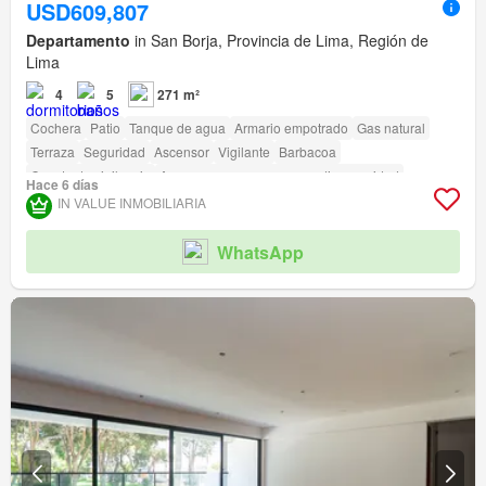
USD609,807
Departamento
in San Borja, Provincia de Lima, Región de
Lima
4
5
271 m²
Cochera
Patio
Tanque de agua
Armario empotrado
Gas natural
Terraza
Seguridad
Ascensor
Vigilante
Barbacoa
Caseta de vigilancia
Acceso para personas con discapacidad
Hace 6 días
IN VALUE INMOBILIARIA
WhatsApp