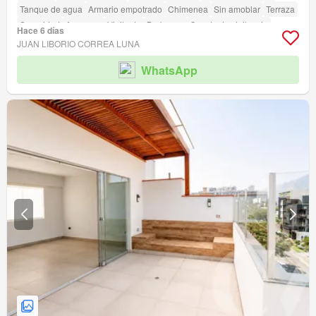
Tanque de agua
Armario empotrado
Chimenea
Sin amoblar
Terraza
Seguridad
Ascensor
Vigilante
Barbacoa
Caseta de vigilancia
Hace 6 días
JUAN LIBORIO CORREA LUNA
WhatsApp