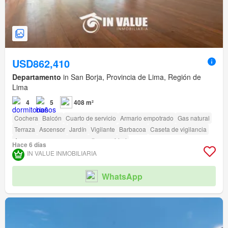
USD862,410
Departamento
in San Borja, Provincia de Lima, Región de
Lima
4
5
408 m²
Cochera
Balcón
Cuarto de servicio
Armario empotrado
Gas natural
Terraza
Ascensor
Jardín
Vigilante
Barbacoa
Caseta de vigilancia
Acceso para personas con discapacidad
Hace 6 días
IN VALUE INMOBILIARIA
WhatsApp