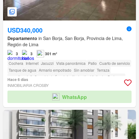
USD340,000
Departamento
in San Borja, San Borja, Provincia de Lima,
Región de Lima
3
3
301 m²
Cochera
Internet
Jacuzzi
Vista panorámica
Patio
Cuarto de servicio
Tanque de agua
Armario empotrado
Sin amoblar
Terraza
amenity_wi_fi
Seguridad
Área infantil
Jardín
Vigilante
Barbacoa
Hace 6 días
Caseta de vigilancia
INMOBILIARIA CROSBY
WhatsApp