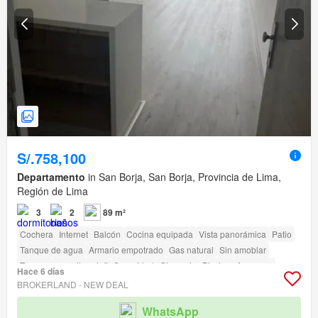
S/.758,100
Departamento
in San Borja, San Borja, Provincia de Lima,
Región de Lima
3
2
89 m²
Cochera
Internet
Balcón
Cocina equipada
Vista panorámica
Patio
Tanque de agua
Armario empotrado
Gas natural
Sin amoblar
Terraza
amenity_wi_fi
Seguridad
Gimnasio
Piscina
Ascensor
Hace 6 días
Vigilante
Caseta de vigilancia
BROKERLAND - NEW DEAL
Acceso para personas con discapacidad
WhatsApp