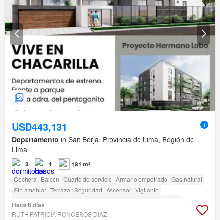
USD443,131
Departamento
in San Borja, Provincia de Lima, Región de
Lima
3
4
181 m²
Cochera
Balcón
Cuarto de servicio
Armario empotrado
Gas natural
Sin amoblar
Terraza
Seguridad
Ascensor
Vigilante
Caseta de vigilancia
Acceso para personas con discapacidad
Hace 6 días
RUTH PATRICIA RONCEROS DIAZ