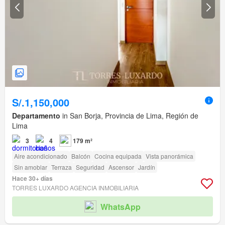
S/.1,150,000
Departamento
in San Borja, Provincia de Lima, Región de
Lima
3
4
179 m²
Aire acondicionado
Balcón
Cocina equipada
Vista panorámica
Sin amoblar
Terraza
Seguridad
Ascensor
Jardín
Hace 30+ días
TORRES LUXARDO AGENCIA INMOBILIARIA
WhatsApp