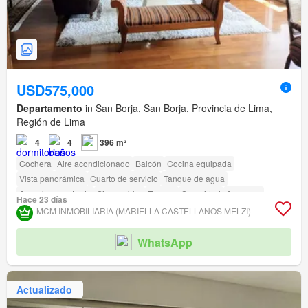
USD575,000
Departamento
in San Borja, San Borja, Provincia de Lima,
Región de Lima
4
4
396 m²
Cochera
Aire acondicionado
Balcón
Cocina equipada
Vista panorámica
Cuarto de servicio
Tanque de agua
Armario empotrado
Sin amoblar
Terraza
Seguridad
Ascensor
Hace 23 días
Vigilante
Barbacoa
Caseta de vigilancia
MCM INMOBILIARIA (MARIELLA CASTELLANOS MELZI)
Acceso para personas con discapacidad
WhatsApp
Actualizado