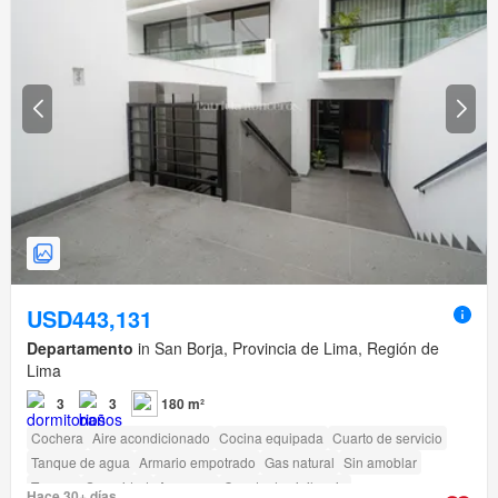
USD443,131
Departamento
in San Borja, Provincia de Lima, Región de
Lima
3
3
180 m²
Cochera
Aire acondicionado
Cocina equipada
Cuarto de servicio
Tanque de agua
Armario empotrado
Gas natural
Sin amoblar
Terraza
Seguridad
Ascensor
Caseta de vigilancia
Hace 30+ días