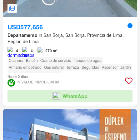
USD577,656
Departamento
in San Borja, San Borja, Provincia de Lima,
Región de Lima
4
4
270 m²
Cochera
Balcón
Cuarto de servicio
Tanque de agua
Armario empotrado
Gas natural
Terraza
Seguridad
Ascensor
Jardín
Vigilante
Caseta de vigilancia
Hace 2 días
Acceso para personas con discapacidad
IN VALUE INMOBILIARIA
WhatsApp