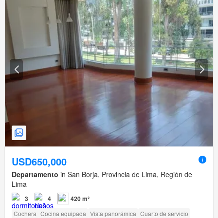
USD650,000
Departamento
in San Borja, Provincia de Lima, Región de
Lima
3
4
420 m²
Cochera
Cocina equipada
Vista panorámica
Cuarto de servicio