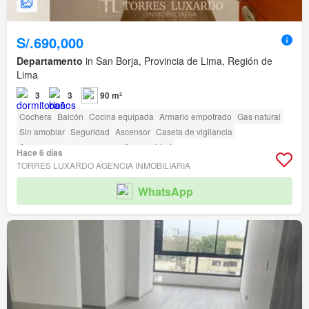
S/.690,000
Departamento
in San Borja, Provincia de Lima, Región de
Lima
3
3
90 m²
Cochera
Balcón
Cocina equipada
Armario empotrado
Gas natural
Sin amoblar
Seguridad
Ascensor
Caseta de vigilancia
Acceso para personas con discapacidad
Hace 6 días
TORRES LUXARDO AGENCIA INMOBILIARIA
WhatsApp