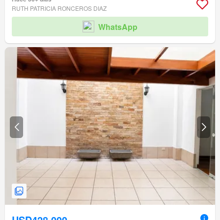
Acceso para personas con discapacidad
RUTH PATRICIA RONCEROS DIAZ
WhatsApp
USD428,000