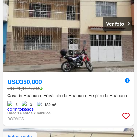
Ver foto
USD350,000
USD1,182,594
Casa
in Huánuco, Provincia de Huánuco, Región de Huánuco
6
3
180 m²
Hace 14 horas 2 minutos
DOOMOS
Actualizado