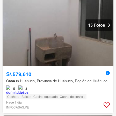
15 Fotos
S/.579,610
Casa
in Huánuco, Provincia de Huánuco, Región de Huánuco
5
3
Cochera
Balcón
Cocina equipada
Cuarto de servicio
Hace 1 día
INFOCASAS.PE