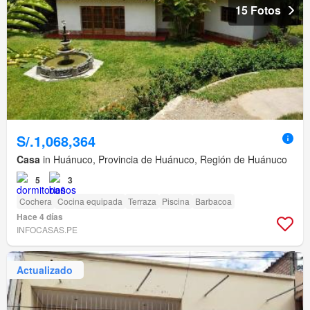
15 Fotos
S/.1,068,364
Casa
in Huánuco, Provincia de Huánuco, Región de Huánuco
5
3
Cochera
Cocina equipada
Terraza
Piscina
Barbacoa
Hace 4 días
INFOCASAS.PE
Actualizado