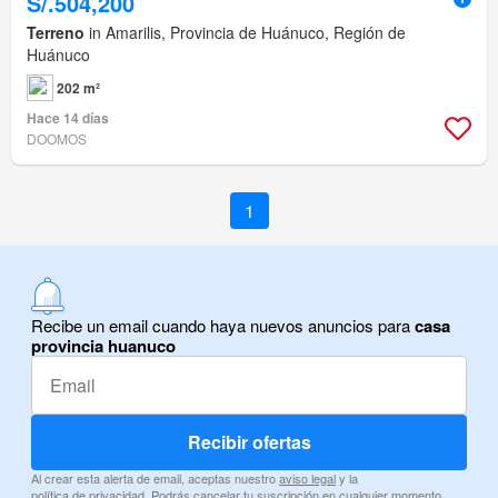
S/.504,200
Terreno
in Amarilis, Provincia de Huánuco, Región de
Huánuco
202 m²
Hace 14 días
DOOMOS
1
Recibe un email cuando haya nuevos anuncios para
casa
provincia huanuco
Recibir ofertas
Al crear esta alerta de email, aceptas nuestro
aviso legal
y la
política de privacidad
. Podrás cancelar tu suscripción en cualquier momento.