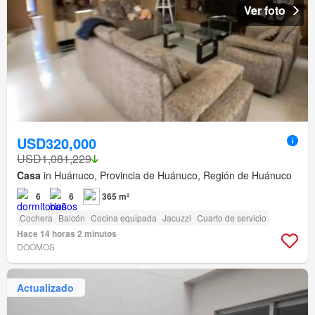
Ver foto
USD320,000
USD1,081,229
Casa
in Huánuco, Provincia de Huánuco, Región de Huánuco
6
6
365 m²
Cochera
Balcón
Cocina equipada
Jacuzzi
Cuarto de servicio
Hace 14 horas 2 minutos
DOOMOS
Actualizado