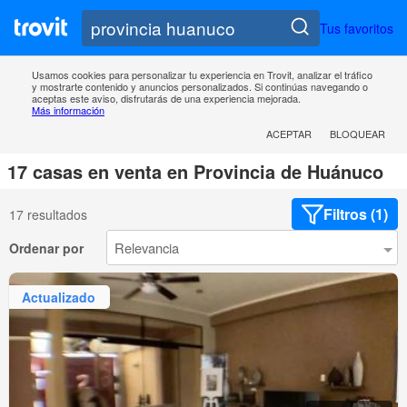
Tus favoritos
Usamos cookies para personalizar tu experiencia en Trovit, analizar el tráfico
y mostrarte contenido y anuncios personalizados. Si continúas navegando o
aceptas este aviso, disfrutarás de una experiencia mejorada.
Más información
ACEPTAR
BLOQUEAR
17 casas en venta en Provincia de Huánuco
Filtros (1)
17 resultados
Ordenar por
Actualizado