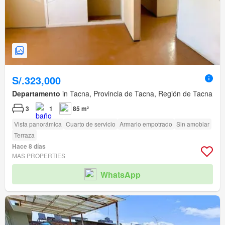
S/.323,000
Departamento
in Tacna, Provincia de Tacna, Región de Tacna
3
1
85 m²
Vista panorámica
Cuarto de servicio
Armario empotrado
Sin amoblar
Terraza
Hace 8 días
MAS PROPERTIES
WhatsApp