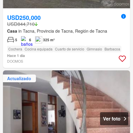
USD250,000
USD844,710
Casa
in Tacna, Provincia de Tacna, Región de Tacna
5
6
325 m²
Cochera
Cocina equipada
Cuarto de servicio
Gimnasio
Barbacoa
Hace 1 día
DOOMOS
Actualizado
Ver foto