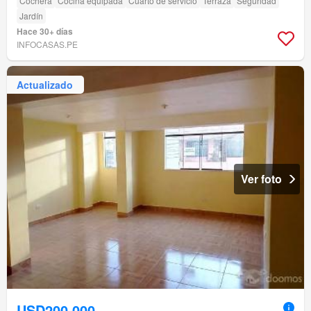
Cochera
Cocina equipada
Cuarto de servicio
Terraza
Seguridad
Jardín
Hace 30+ días
INFOCASAS.PE
Actualizado
Ver foto
USD200,000