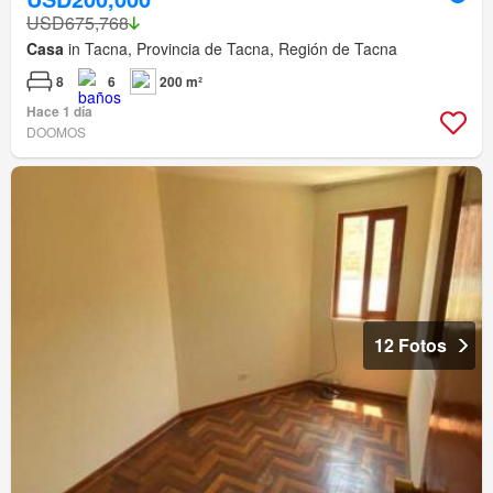
USD675,768
Casa
in Tacna, Provincia de Tacna, Región de Tacna
8
6
200 m²
Hace 1 día
DOOMOS
12 Fotos