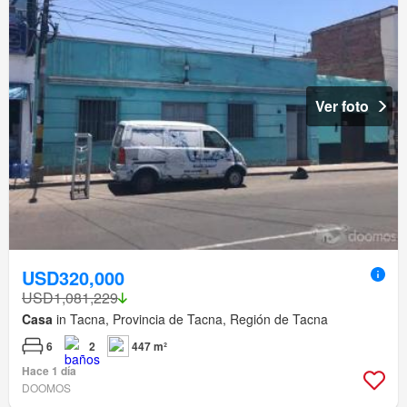
Ver foto
USD320,000
USD1,081,229
Casa
in Tacna, Provincia de Tacna, Región de Tacna
6
2
447 m²
Hace 1 día
DOOMOS