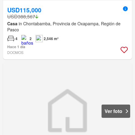
USD115,000
USD388,567
Casa
in Chontabamba, Provincia de Oxapampa, Región de
Pasco
4
2
2,546 m²
Hace 1 día
DOOMOS
Ver foto