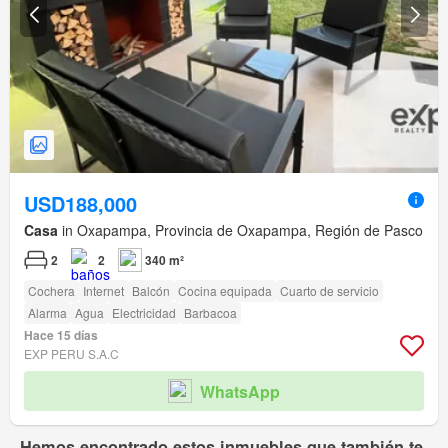
USD188,000
Casa
in Oxapampa, Provincia de Oxapampa, Región de Pasco
2
2
340 m²
Cochera
Internet
Balcón
Cocina equipada
Cuarto de servicio
Alarma
Agua
Electricidad
Barbacoa
Hace 15 días
EXP PERU S.A.C
WhatsApp
Hemos encontrado estos inmuebles que también te