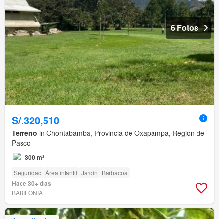
6 Fotos
S/.320,510
Terreno
in Chontabamba, Provincia de Oxapampa, Región de
Pasco
300 m²
Seguridad
Área infantil
Jardín
Barbacoa
Hace 30+ días
BABILONIA