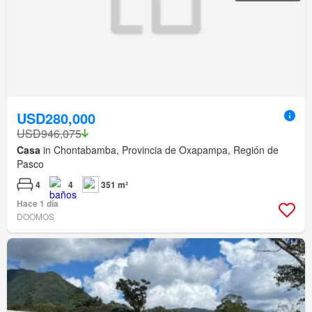
USD280,000
USD946,075
Casa
in Chontabamba, Provincia de Oxapampa, Región de
Pasco
4
4
351 m²
Hace 1 día
DOOMOS