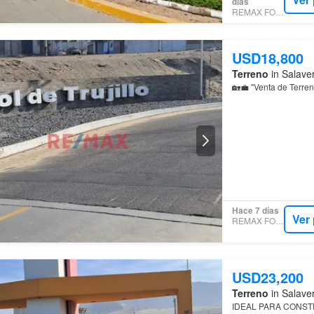
días
REMAX FOCUS
USD18,800
Terreno
in Salaver
🏡💼 "Venta de Terr
Hace 7 días
Ver
REMAX FOCUS
USD23,200
Terreno
in Salaver
IDEAL PARA CONST