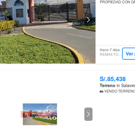
PROPIEDAD CON GR
DISTRITO DE
SALA
tranquilidad y segur
Hace 7 días
Ver
REMAX FOCUS
S/.85,438
Terreno
in Salaver
🏡 VENDO TERRENO