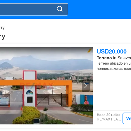
rry
ry
USD20,000
Terreno
in Salaver
Terreno ubicado en 
hermosas zonas recrea
Hace 30+ días
Ve
RE/MAX PLATINUM