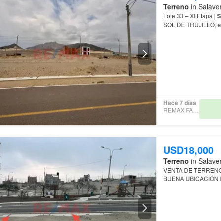
Terreno
in Salaver
Lote 33 – XI Etapa |
S
SOL DE TRUJILLO, en
Hace 7 días
REMAX FAMILY
USD18,000
Terreno
in Salaver
VENTA DE TERRENO CON U
BUENA UBICACIÓN 