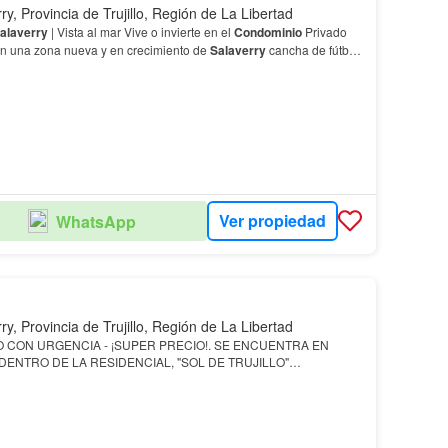
ry, Provincia de Trujillo, Región de La Libertad
alaverry
| Vista al mar Vive o invierte en el
Condominio
Privado
 una zona nueva y en crecimiento de
Salaverry
cancha de fútbol
✔ Entorno abierto, iluminado y tranquilo 🔹 LO QUE HAC…
Ver propiedad
WhatsApp
ry, Provincia de Trujillo, Región de La Libertad
RGENCIA - ¡SUPER PRECIO!. SE ENCUENTRA EN
DENTRO DE LA RESIDENCIAL, "SOL DE TRUJILLO"…