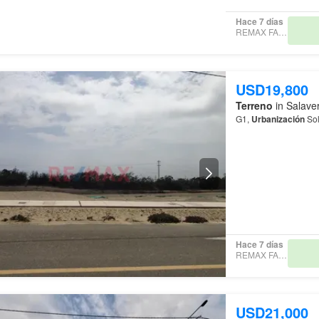
Hace 7 días
REMAX FAMILY
USD19,800
Terreno
in Salaver
G1,
Urbanización
Sol 
Hace 7 días
REMAX FAMILY
USD21,000