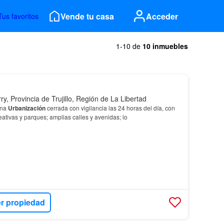
Vende tu casa
Acceder
Tus favoritos
1-10 de
10 inmuebles
ry, Provincia de Trujillo, Región de La Libertad
una
Urbanización
cerrada con vigilancia las 24 horas del día, con
tivas y parques; amplias calles y avenidas; lo
r propiedad