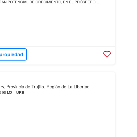
AN POTENCIAL DE CRECIMIENTO, EN EL PRÓSPERO
VERRY
UBICACIÓN : -
Condominio
Exclusivo para disfrutar de la
id…
 propiedad
ry, Provincia de Trujillo, Región de La Libertad
 90 M2 –
URB