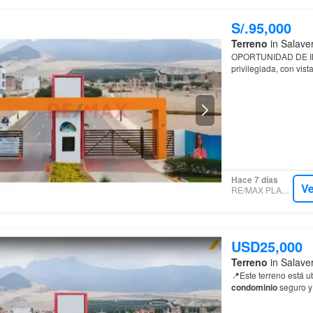
S/.95,000
Terreno
in Salaver
OPORTUNIDAD DE INV
privilegiada, con vist
Hace 7 días
Ve
RE/MAX PLATINUM
USD25,000
Terreno
in Salaver
📍Este terreno está 
condominio