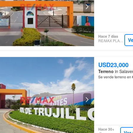
Hace 7 días
Ve
RE/MAX PLATINUM
USD23,000
Terreno
in Salaver
Se vende terreno en
Hace 30+
Ver