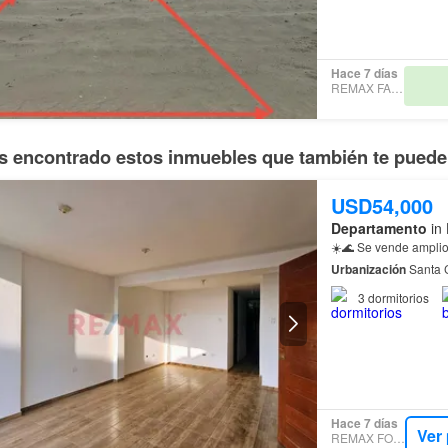
Hace 7 días
REMAX FAMILY
 encontrado estos inmuebles que también te pueden
USD54,000
Departamento
in 
☀️🌊 Se vende amplio
Urbanización
Santa C
3
dormitorios
Hace 7 días
Ver
REMAX FOCUS