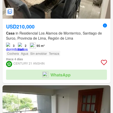
USD210,000
Casa
in Residencial Los Alamos de Monterrico, Santiago de
Surco, Provincia de Lima, Región de Lima
3
2
95 m²
Cochera
Agua
Sin amoblar
Terraza
Hace 4 días
CENTURY 21 ANSHIN
WhatsApp