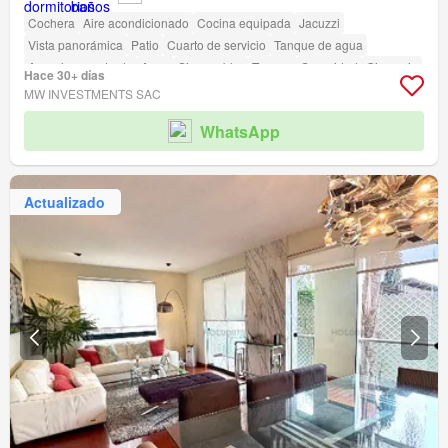
Cochera
Aire acondicionado
Cocina equipada
Jacuzzi
Vista panorámica
Patio
Cuarto de servicio
Tanque de agua
Armario empotrado
Agua
Sin amoblar
Terraza
Seguridad
Gimnasio
Hace 30+ días
Piscina
Ascensor
Jardín
Vigilante
Barbacoa
MW INVESTMENTS SAC
Acceso para personas con discapacidad
WhatsApp
Actualizado