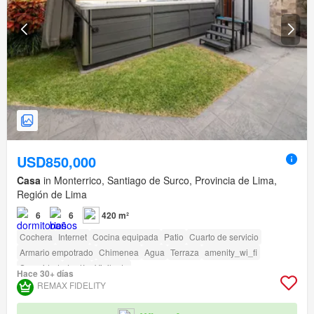
USD850,000
Casa
in Monterrico, Santiago de Surco, Provincia de Lima,
Región de Lima
6
6
420 m²
Cochera
Internet
Cocina equipada
Patio
Cuarto de servicio
Armario empotrado
Chimenea
Agua
Terraza
amenity_wi_fi
Seguridad
Jardín
Vigilante
Hace 30+ días
REMAX FIDELITY