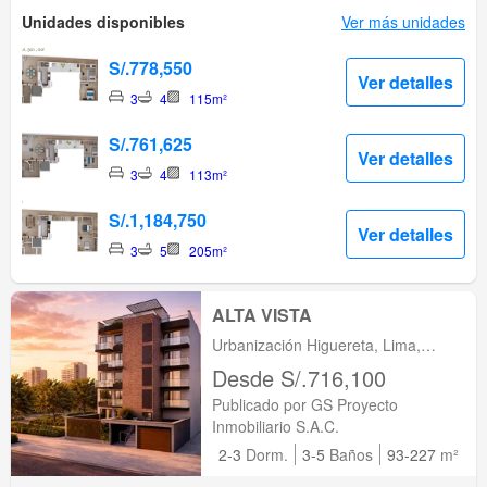
Unidades disponibles
Ver más unidades
S/.778,550
Ver detalles
3
4
115m²
S/.761,625
Ver detalles
3
4
113m²
S/.1,184,750
Ver detalles
3
5
205m²
ALTA VISTA
Urbanización Higuereta, Lima,
Santiago de Surco, Lima
Desde S/.716,100
Publicado por GS Proyecto
Inmobiliario S.A.C.
2-3
Dorm.
3-5
Baños
93-227
m²