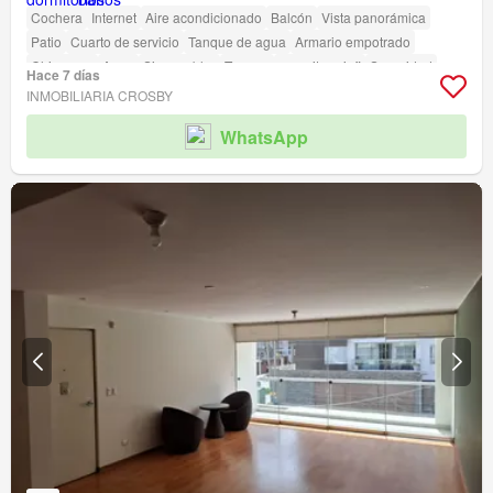
Cochera
Internet
Aire acondicionado
Balcón
Vista panorámica
Patio
Cuarto de servicio
Tanque de agua
Armario empotrado
Chimenea
Agua
Sin amoblar
Terraza
amenity_wi_fi
Seguridad
Hace 7 días
Área infantil
Biblioteca
Jardín
Vigilante
Barbacoa
INMOBILIARIA CROSBY
Caseta de vigilancia
WhatsApp