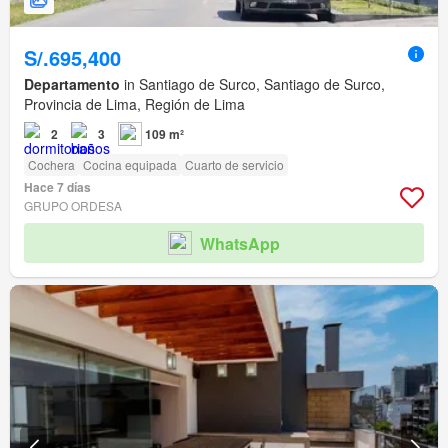
S/.695,400
Departamento
in Santiago de Surco, Santiago de Surco,
Provincia de Lima, Región de Lima
2
3
109 m²
Cochera
Cocina equipada
Cuarto de servicio
Hace 7 días
GRUPO ORDESA
WhatsApp