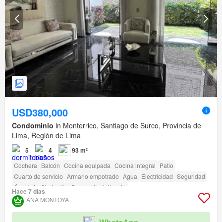
USD380,000
Condominio
in Monterrico, Santiago de Surco, Provincia de
Lima, Región de Lima
5
4
93 m²
Cochera
Balcón
Cocina equipada
Cocina integral
Patio
Cuarto de servicio
Armario empotrado
Agua
Electricidad
Seguridad
Área infantil
Jardín
Caseta de vigilancia
Hace 7 días
ANA MONTOYA