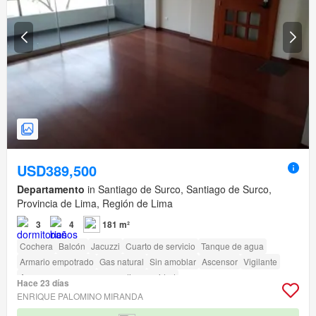
USD389,500
Departamento
in Santiago de Surco, Santiago de Surco,
Provincia de Lima, Región de Lima
3
4
181 m²
Cochera
Balcón
Jacuzzi
Cuarto de servicio
Tanque de agua
Armario empotrado
Gas natural
Sin amoblar
Ascensor
Vigilante
Acceso para personas con discapacidad
Hace 23 días
ENRIQUE PALOMINO MIRANDA