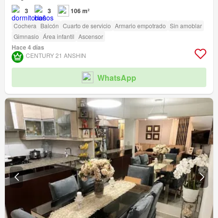
3
3
106 m²
Cochera
Balcón
Cuarto de servicio
Armario empotrado
Sin amoblar
Gimnasio
Área infantil
Ascensor
Hace 4 días
CENTURY 21 ANSHIN
WhatsApp