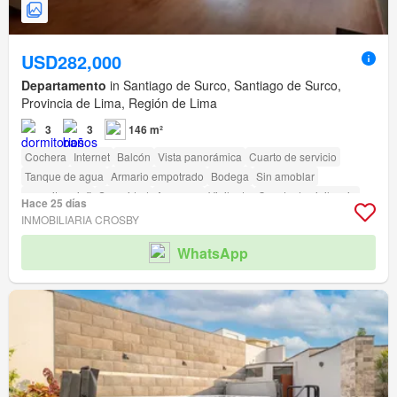
USD282,000
Departamento
in Santiago de Surco, Santiago de Surco,
Provincia de Lima, Región de Lima
3
3
146 m²
Cochera
Internet
Balcón
Vista panorámica
Cuarto de servicio
Tanque de agua
Armario empotrado
Bodega
Sin amoblar
amenity_wi_fi
Seguridad
Ascensor
Vigilante
Caseta de vigilancia
Hace 25 días
Acceso para personas con discapacidad
INMOBILIARIA CROSBY
WhatsApp