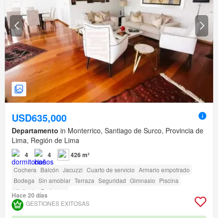
USD635,000
Departamento
in Monterrico, Santiago de Surco, Provincia de
Lima, Región de Lima
4
4
426 m²
Cochera
Balcón
Jacuzzi
Cuarto de servicio
Armario empotrado
Bodega
Sin amoblar
Terraza
Seguridad
Gimnasio
Piscina
Vigilante
Barbacoa
Hace 20 días
GESTIONES EXITOSAS