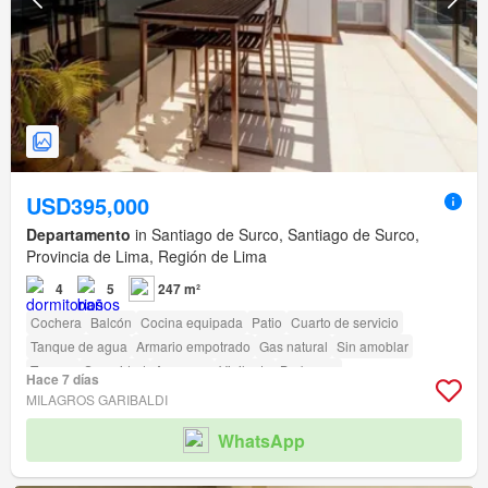
USD395,000
Departamento
in Santiago de Surco, Santiago de Surco,
Provincia de Lima, Región de Lima
4
5
247 m²
Cochera
Balcón
Cocina equipada
Patio
Cuarto de servicio
Tanque de agua
Armario empotrado
Gas natural
Sin amoblar
Terraza
Seguridad
Ascensor
Vigilante
Barbacoa
Hace 7 días
Acceso para personas con discapacidad
MILAGROS GARIBALDI
WhatsApp