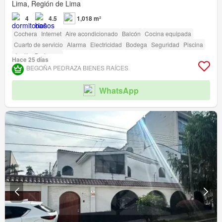
Lima, Región de Lima
4
4.5
1,018 m²
Cochera
Internet
Aire acondicionado
Balcón
Cocina equipada
Cuarto de servicio
Alarma
Electricidad
Bodega
Seguridad
Piscina
Jardín
Barbacoa
Hace 25 días
BEGOÑA PEDRAZA BIENES RAÍCES
WhatsApp