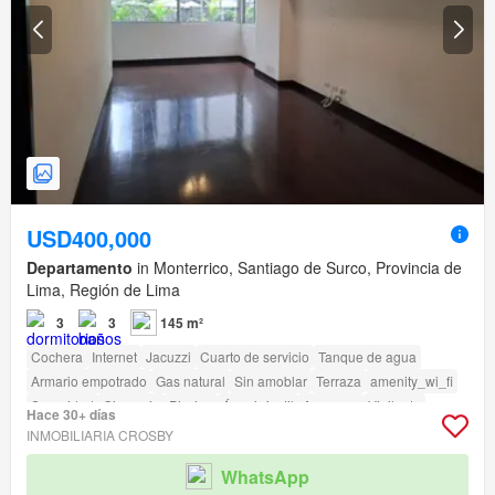
USD400,000
Departamento
in Monterrico, Santiago de Surco, Provincia de
Lima, Región de Lima
3
3
145 m²
Cochera
Internet
Jacuzzi
Cuarto de servicio
Tanque de agua
Armario empotrado
Gas natural
Sin amoblar
Terraza
amenity_wi_fi
Seguridad
Gimnasio
Piscina
Área infantil
Ascensor
Vigilante
Hace 30+ días
Caseta de vigilancia
Acceso para personas con discapacidad
INMOBILIARIA CROSBY
WhatsApp