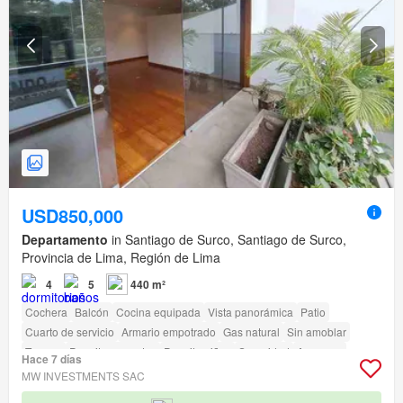
USD850,000
Departamento
in Santiago de Surco, Santiago de Surco,
Provincia de Lima, Región de Lima
4
5
440 m²
Cochera
Balcón
Cocina equipada
Vista panorámica
Patio
Cuarto de servicio
Armario empotrado
Gas natural
Sin amoblar
Terraza
Permite mascotas
Permite niños
Seguridad
Ascensor
Hace 7 días
Vigilante
Acceso para personas con discapacidad
MW INVESTMENTS SAC