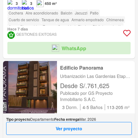
3
3
450 m²
Cochera
Aire acondicionado
Balcón
Jacuzzi
Patio
Cuarto de servicio
Tanque de agua
Armario empotrado
Chimenea
Agua
Sin amoblar
Terraza
Seguridad
Piscina
Biblioteca
Jardín
Hace 7 días
Vigilante
Barbacoa
GESTIONES EXITOSAS
WhatsApp
Edificio Panorama
Urbanización Las Gardenias Etapa
I, Lima, Santiago de Surco, Lima
Desde S/.761,625
Publicado por GS Proyecto
Inmobiliario S.A.C.
3
Dorm.
4-5
Baños
113-205
m²
Tipo proyecto
Departamento
Fecha entrega
Mar. 2026
Ver proyecto