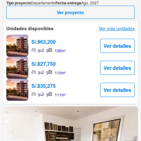
Tipo proyecto
Departamento
Fecha entrega
Ago. 2027
Ver proyecto
Unidades disponibles
Ver más unidades
S/.963,200
Ver detalles
3
3
135m²
S/.827,750
Ver detalles
3
3
110m²
S/.835,275
Ver detalles
3
3
111m²