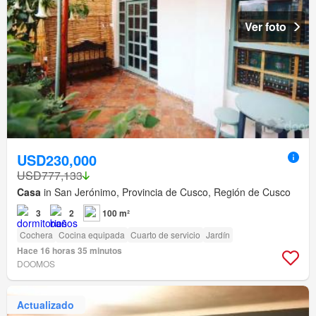
Ver foto
USD230,000
USD777,133
Casa
in San Jerónimo, Provincia de Cusco, Región de Cusco
3
2
100 m²
Cochera
Cocina equipada
Cuarto de servicio
Jardín
Hace 16 horas 35 minutos
DOOMOS
Actualizado