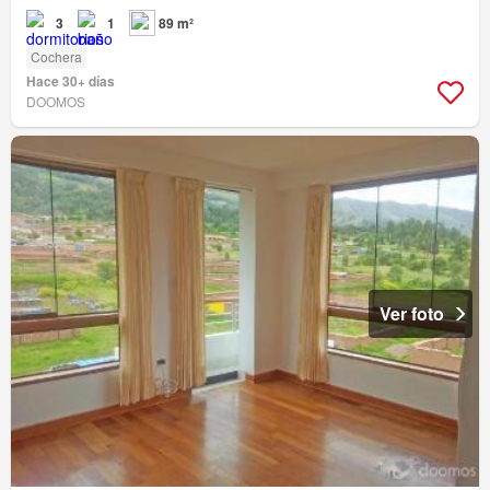
3
1
89 m²
Cochera
Hace 30+ días
DOOMOS
Ver foto