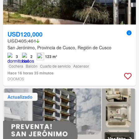
USD120,000
USD405,461
San Jerónimo, Provincia de Cusco, Región de Cusco
3
2
123 m²
Cochera
Balcón
Cuarto de servicio
Ascensor
Hace 16 horas 35 minutos
DOOMOS
Actualizado
Ver foto