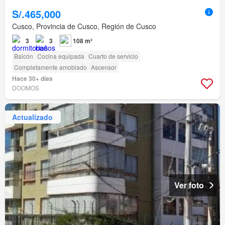
S/.465,000
Cusco, Provincia de Cusco, Región de Cusco
3
3
108 m²
Balcón
Cocina equipada
Cuarto de servicio
Completamente amoblado
Ascensor
Hace 30+ días
DOOMOS
Actualizado
Ver foto