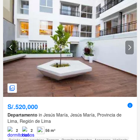
S/.520,000
Departamento
in Jesús María, Jesús María, Provincia de
Lima, Región de Lima
2
2
56 m²
Balcón
Sin amoblar
Terraza
Permite mascotas
Ascensor
Vigilante