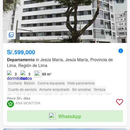
S/.599,000
Departamento
in Jesús María, Jesús María, Provincia de
Lima, Región de Lima
3
3
89 m²
Cochera
Balcón
Cocina equipada
Vista panorámica
Cuarto de servicio
Armario empotrado
Sin amoblar
Terraza
Seguridad
Gimnasio
Vigilante
Barbacoa
Caseta de vigilancia
Hace 30+ días
Acceso para personas con discapacidad
ANA MONTOYA
WhatsApp