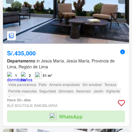
S/.435,000
Departamento
in Jesús María, Jesús María, Provincia de
Lima, Región de Lima
1
2
51 m²
Vista panorámica
Patio
Armario empotrado
Sin amoblar
Terraza
Permite mascotas
Seguridad
Gimnasio
Ascensor
Jardín
Vigilante
Barbacoa
Hace 30+ días
BLÉ BOUTIQUE INMOBILIARIA
WhatsApp