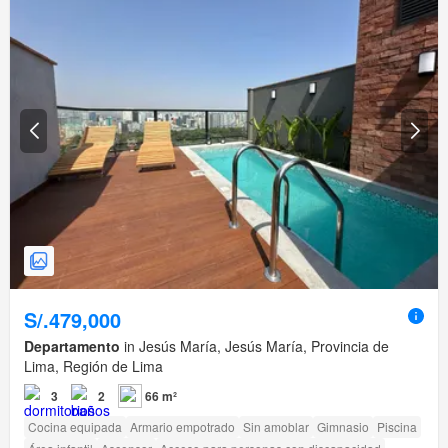
S/.479,000
Departamento
in Jesús María, Jesús María, Provincia de
Lima, Región de Lima
3
2
66 m²
Cocina equipada
Armario empotrado
Sin amoblar
Gimnasio
Piscina