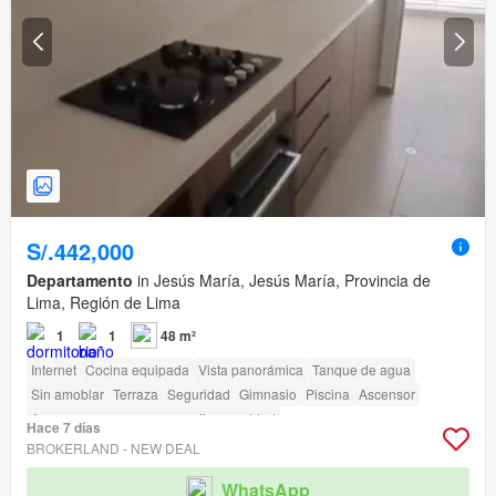
S/.442,000
Departamento
in Jesús María, Jesús María, Provincia de
Lima, Región de Lima
1
1
48 m²
Internet
Cocina equipada
Vista panorámica
Tanque de agua
Sin amoblar
Terraza
Seguridad
Gimnasio
Piscina
Ascensor
Acceso para personas con discapacidad
Hace 7 días
BROKERLAND - NEW DEAL
WhatsApp