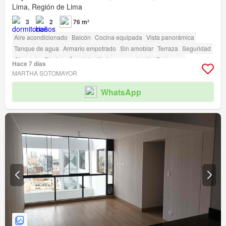
Lima, Región de Lima
3
2
76 m²
Aire acondicionado
Balcón
Cocina equipada
Vista panorámica
Tanque de agua
Armario empotrado
Sin amoblar
Terraza
Seguridad
Gimnasio
Piscina
Área infantil
Ascensor
Jardín
Barbacoa
Hace 7 días
Acceso para personas con discapacidad
MARTHA SOTOMAYOR
WhatsApp