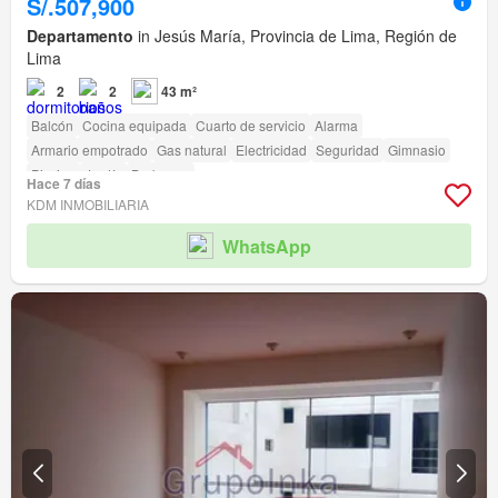
S/.507,900
Departamento
in Jesús María, Provincia de Lima, Región de
Lima
2
2
43 m²
Balcón
Cocina equipada
Cuarto de servicio
Alarma
Armario empotrado
Gas natural
Electricidad
Seguridad
Gimnasio
Piscina
Jardín
Barbacoa
Hace 7 días
KDM INMOBILIARIA
WhatsApp