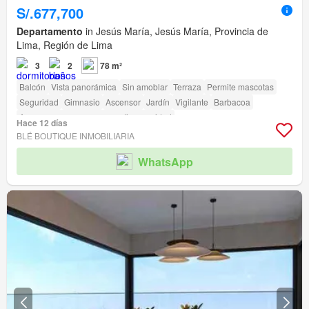
S/.677,700
Departamento
in Jesús María, Jesús María, Provincia de
Lima, Región de Lima
3
2
78 m²
Balcón
Vista panorámica
Sin amoblar
Terraza
Permite mascotas
Seguridad
Gimnasio
Ascensor
Jardín
Vigilante
Barbacoa
Acceso para personas con discapacidad
Hace 12 días
BLÉ BOUTIQUE INMOBILIARIA
WhatsApp