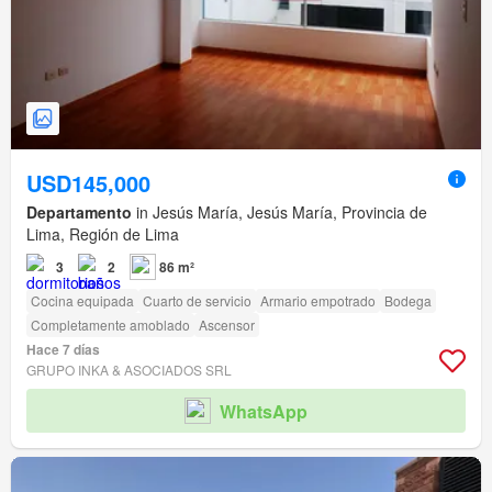
USD145,000
Departamento
in Jesús María, Jesús María, Provincia de
Lima, Región de Lima
3
2
86 m²
Cocina equipada
Cuarto de servicio
Armario empotrado
Bodega
Completamente amoblado
Ascensor
Hace 7 días
GRUPO INKA & ASOCIADOS SRL
WhatsApp