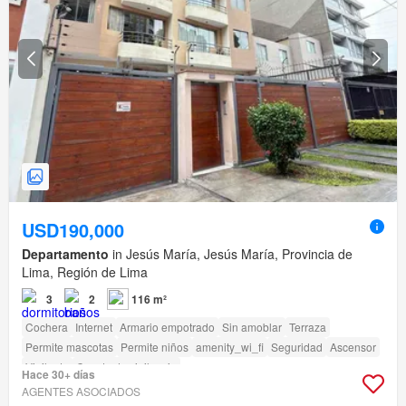
USD190,000
Departamento
in Jesús María, Jesús María, Provincia de
Lima, Región de Lima
3
2
116 m²
Cochera
Internet
Armario empotrado
Sin amoblar
Terraza
Permite mascotas
Permite niños
amenity_wi_fi
Seguridad
Ascensor
Vigilante
Caseta de vigilancia
Hace 30+ días
AGENTES ASOCIADOS