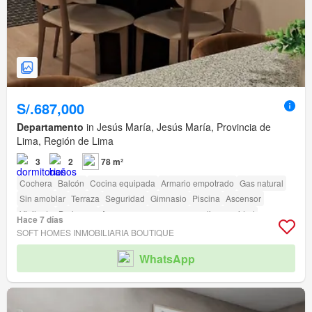
S/.687,000
Departamento
in Jesús María, Jesús María, Provincia de
Lima, Región de Lima
3
2
78 m²
Cochera
Balcón
Cocina equipada
Armario empotrado
Gas natural
Sin amoblar
Terraza
Seguridad
Gimnasio
Piscina
Ascensor
Vigilante
Barbacoa
Acceso para personas con discapacidad
Hace 7 días
SOFT HOMES INMOBILIARIA BOUTIQUE
WhatsApp