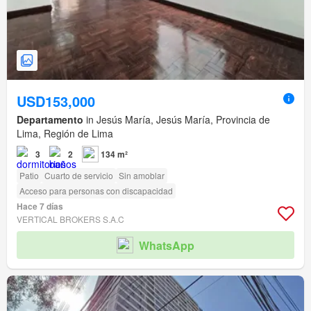
USD153,000
Departamento
in Jesús María, Jesús María, Provincia de
Lima, Región de Lima
3
2
134 m²
Patio
Cuarto de servicio
Sin amoblar
Acceso para personas con discapacidad
Hace 7 días
VERTICAL BROKERS S.A.C
WhatsApp