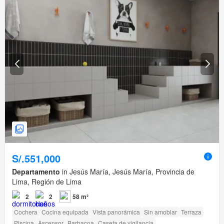
S/.551,000
Departamento
in Jesús María, Jesús María, Provincia de
Lima, Región de Lima
2
2
58 m²
Cochera
Cocina equipada
Vista panorámica
Sin amoblar
Terraza
Piscina
Ascensor
Barbacoa
Caseta de vigilancia