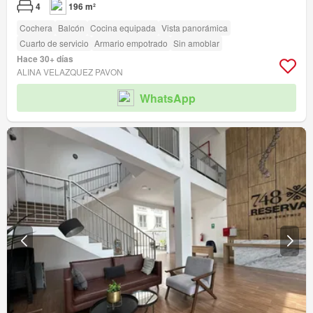
4
196 m²
Cochera
Balcón
Cocina equipada
Vista panorámica
Cuarto de servicio
Armario empotrado
Sin amoblar
Hace 30+ días
ALINA VELAZQUEZ PAVON
WhatsApp