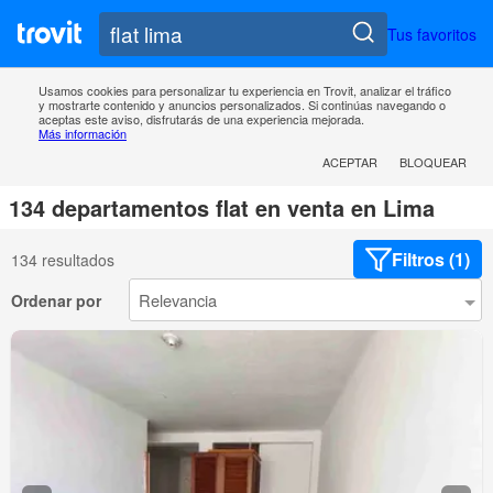
Tus favoritos
Usamos cookies para personalizar tu experiencia en Trovit, analizar el tráfico
y mostrarte contenido y anuncios personalizados. Si continúas navegando o
aceptas este aviso, disfrutarás de una experiencia mejorada.
Más información
ACEPTAR
BLOQUEAR
134 departamentos flat en venta en Lima
Filtros (1)
134 resultados
Ordenar por