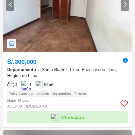
S/.300,000
Departamento
in Santa Beatriz, Lima, Provincia de Lima,
Región de Lima
2
1
64 m²
Patio
Cuarto de servicio
Sin amoblar
Terraza
Hace 10 días
ACERCA INMOBILIARIA
WhatsApp