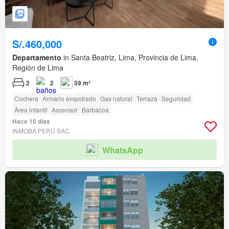
S/.460,000
Departamento
in Santa Beatriz, Lima, Provincia de Lima,
Región de Lima
2
2
59 m²
Cochera
Armario empotrado
Gas natural
Terraza
Seguridad
Área infantil
Ascensor
Barbacoa
Hace 10 días
INMOBA PERU SAC
WhatsApp