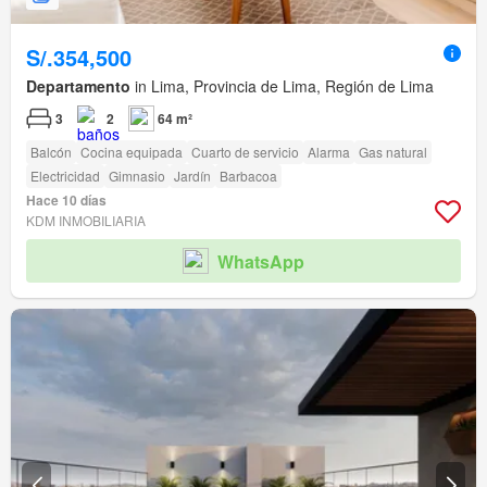
S/.354,500
Departamento
in Lima, Provincia de Lima, Región de Lima
3
2
64 m²
Balcón
Cocina equipada
Cuarto de servicio
Alarma
Gas natural
Electricidad
Gimnasio
Jardín
Barbacoa
Hace 10 días
KDM INMOBILIARIA
WhatsApp