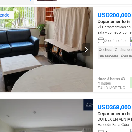
USD200,000
izado
Departamento
in 
📐 Características de
sala y comedor con ex
Santa Cruz • A 
2
dormitorios
Cochera
Cocina eq
Sin amoblar
Área in
Hace 8 horas 43
minutos
ZULLY MORENO
USD369,000
Departamento
in 
DUPLEX EN VENTA
Malecón Balta Cdra