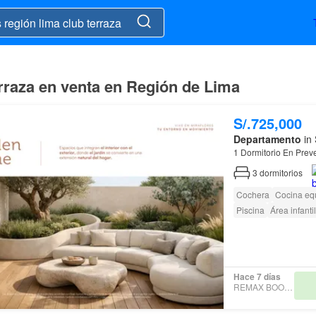
rraza en venta en Región de Lima
S/.725,000
Departamento
in 
1 Dormitorio En Prev
3
dormitorios
Cochera
Cocina eq
Piscina
Área infantil
Hace 7 días
REMAX BOOSTER