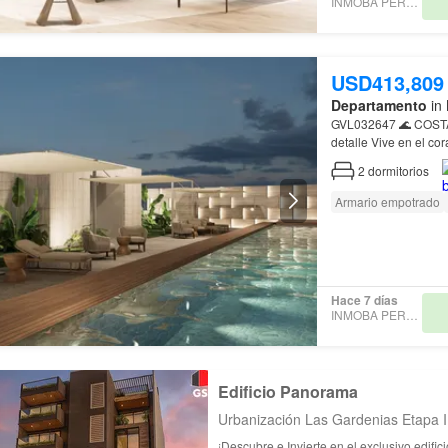
INMOBA PERU SAC
USD413,809
Departamento
in 
GVL032647 🌊 
detalle Vive en el
Direccion: Av…
2
dormitorios
Armario empotrado
Hace 7 días
INMOBA PERU SAC
Edificio Panorama
Urbanización Las Gardenias Etapa I
¡Descubre e Invierte en el exclusivo edifi