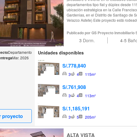
departamentos tipo flat y dúplex desde 1
ubicación estratégica en la Calle Franci
Gardenias, en el Distrito de Santiago de S
Velazco Astete) Este proyecto está rodeado de hermosos parques recreativos y
zonas exclusivas. Cuenta con una amplia d
este edificio ofrece una excelente iluminación y v
Publicado por GS Proyecto Inmobiliario 
inmobiliaria cuenta con sala comedor, bañ
3
Dorm.
4-5
Bañ
BBQ, opciones de cocina cerrada o abierta
de granito y cuarzo, patio lavandería, cuar
y 3 dormitorios con amplios closets, el pri
yecto
Departamento
Unidades disponibles
otros 2 dormitorios comparten un baño secundario Todos los 
entrega
Mar. 2026
cuentan con uno o dos estacionamientos y 
S/.778,840
¡Te invitamos a visitar nuestra caseta de 
N°128, Urbanización Las Gardenias, en el 
3
4
115m²
de la Cuadra 20 de la Av. Velazco Astete)
para conocer más sobre esta gran oportun
S/.761,908
3
4
113m²
S/.1,185,191
r proyecto
3
5
205m²
ALTA VISTA