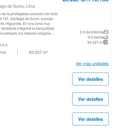
iago de Surco, Lima
id 191, Santiago de Surco, a pocas
a Av. Higuereta. En una zona muy
Valladolid integrará la tranquilidad
2-3 dormitorios
os parques, los mejores colegios,
3-5 baños
 extensión natural de su día a día.
93-227 m²
ir los recuerdos más valiosos de su
S.A.C.
odidad de siempre tenerlo todo cerca.
ños
93-227
m²
Ver más unidades
Ver detalles
Ver detalles
Ver detalles