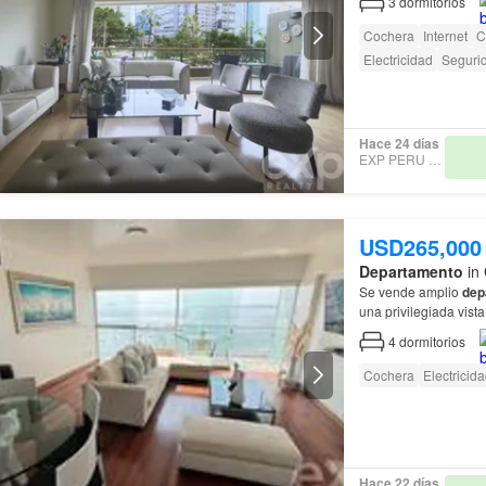
3
dormitorios
Cochera
Internet
C
Electricidad
Seguri
Hace 24 días
EXP PERU S.A.C
USD265,000
Departamento
in 
Se vende amplio
dep
una privilegiada vist
4
dormitorios
Cochera
Electricid
Hace 22 días