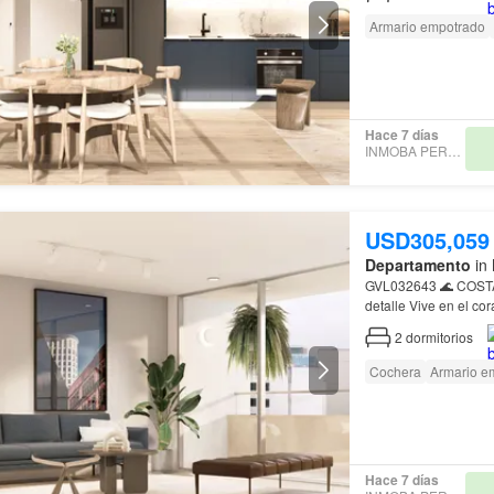
Armario empotrado
Hace 7 días
INMOBA PERU SAC
USD305,059
Departamento
in 
GVL032643 🌊 
detalle Vive en el
Direccion: Av…
2
dormitorios
Cochera
Armario e
Hace 7 días