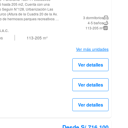
15 hasta 205 m2, Cuenta con una
sco Seguin N°128, Urbanización Las
urco (Altura de la Cuadra 20 de la Av.
3 dormitorios
4-5 baños
istribución funcional en cada nivel,
113-205 m²
entilación natural. Cada unidad
S.A.C.
o de visita, terrazas con zonas de
os
113-205
m²
 con muebles altos, bajos y tableros
to y baño de servicio, estar TV familiar
ncipal incluye su propio baño y los
Ver más unidades
departamentos
un depósito a elección del cliente.
ventas en la Calle Francisco Seguin
Ver detalles
Distrito de Santiago de Surco (Altura
, todos los días de 9:00 am a 06:00 pm
idad!
Ver detalles
Ver detalles
Desde S/.716,100