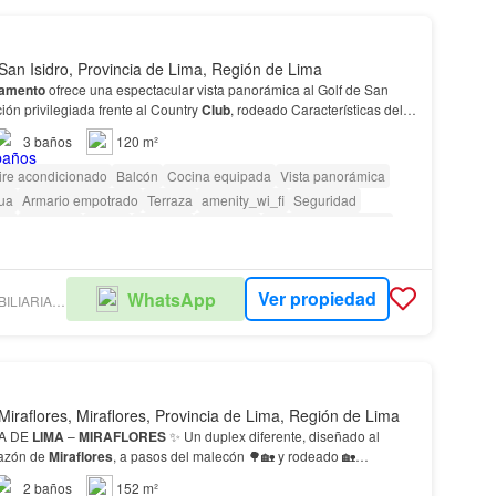
San Isidro, Provincia de Lima, Región de Lima
tamento
ofrece una espectacular vista panorámica al Golf de San
ción privilegiada frente al Country
Club
, rodeado Características del
-----------------------------…
3
baños
120 m²
ire acondicionado
Balcón
Cocina equipada
Vista panorámica
ua
Armario empotrado
Terraza
amenity_wi_fi
Seguridad
til
Ascensor
Sauna
Vigilante
Barbacoa
Caseta de vigilancia
as con discapacidad
Ver propiedad
WhatsApp
ASEMCO INMOBILIARIA - RINA RODRÍGUEZ
Miraflores, Miraflores, Provincia de Lima, Región de Lima
COSTA DE
LIMA
–
MIRAFLORES
✨ Un duplex diferente, diseñado al
 corazón de
Miraflores
, a pasos del malecón 🌳🏡 y rodeado 🏡
Duplex vista exterior “Tipo duplex F" 📍 Direccion: A…
2
baños
152 m²