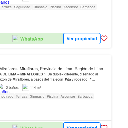
Terraza
Seguridad
Gimnasio
Piscina
Ascensor
Barbacoa
Ver propiedad
WhatsApp
Miraflores, Miraflores, Provincia de Lima, Región de Lima
COSTA DE
LIMA
–
MIRAFLORES
✨ Un duplex diferente, diseñado al
 corazón de
Miraflores
, a pasos del malecón 🌳🏡 y rodeado 📍
2
baños
114 m²
mpotrado
Terraza
Gimnasio
Piscina
Ascensor
Barbacoa
Ver propiedad