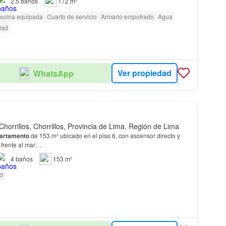
2.5
baños
172 m²
ocina equipada
Cuarto de servicio
Armario empotrado
Agua
dad
Ver propiedad
WhatsApp
Chorrillos, Chorrillos, Provincia de Lima, Región de Lima
artamento
de 153 m² ubicado en el piso 6, con ascensor directo y
a frente al mar…
4
baños
153 m²
ad