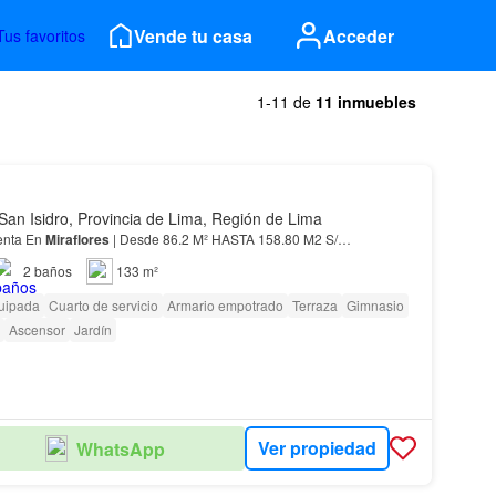
Vende tu casa
Acceder
Tus favoritos
1-11 de
11 inmuebles
San Isidro, Provincia de Lima, Región de Lima
enta En
Miraflores
| Desde 86.2 M² HASTA 158.80 M2 S/…
2
baños
133 m²
uipada
Cuarto de servicio
Armario empotrado
Terraza
Gimnasio
Ascensor
Jardín
Ver propiedad
WhatsApp