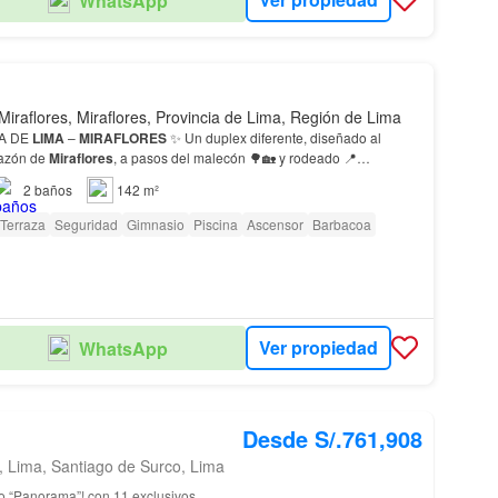
WhatsApp
Miraflores, Miraflores, Provincia de Lima, Región de Lima
COSTA DE
LIMA
–
MIRAFLORES
✨ Un duplex diferente, diseñado al
 corazón de
Miraflores
, a pasos del malecón 🌳🏡 y rodeado 📍
2
baños
142 m²
Terraza
Seguridad
Gimnasio
Piscina
Ascensor
Barbacoa
Ver propiedad
WhatsApp
Desde S/.761,908
, Lima, Santiago de Surco, Lima
cio “Panorama”! con 11 exclusivos