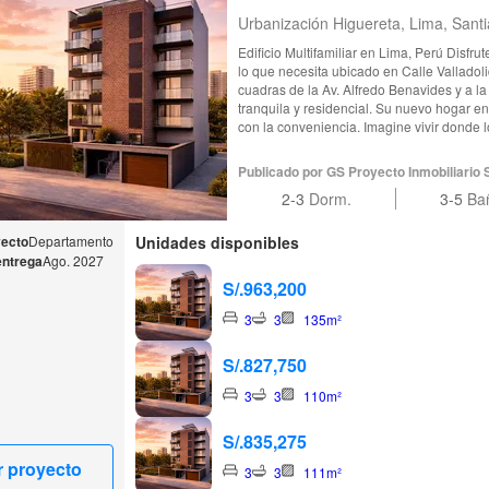
Urbanización Higuereta, Lima, Sant
Edificio Multifamiliar en Lima, Perú Disfrute de la privilegiada conexión con todo
lo que necesita ubicado en Calle Valladol
cuadras de la Av. Alfredo Benavides y a l
tranquila y residencial. Su nuevo hogar en 
con la conveniencia. Imagine vivir donde l
centros comerciales y restaurantes son una
Esta es la ubicación perfecta para constru
Publicado por GS Proyecto Inmobiliario 
familia, con la ciudad a sus pies y la com
2-3
Dorm.
3-5
Ba
yecto
Departamento
Unidades disponibles
entrega
Ago. 2027
S/.963,200
3
3
135m²
S/.827,750
3
3
110m²
S/.835,275
r proyecto
3
3
111m²