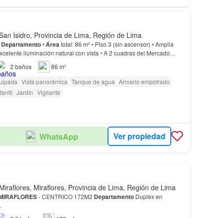
San Isidro, Provincia de Lima, Región de Lima
l
Departamento
•
Área
total: 86 m² • Piso 3 (sin ascensor) • Amplia
celente iluminación natural con vista • A 2 cuadras del Mercado
10 minutos del
Lima
Golf
Club
•…
2
baños
86 m²
uipada
Vista panorámica
Tanque de agua
Armario empotrado
fantil
Jardín
Vigilante
Ver propiedad
WhatsApp
Miraflores, Miraflores, Provincia de Lima, Región de Lima
MIRAFLORES
- CENTRICO 172M2
Departamento
Duplex en
…