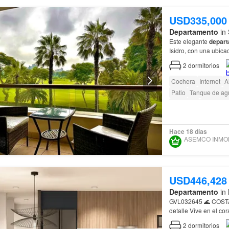
USD335,000
Departamento
in 
Este elegante
depar
Isidro, con una ubica
departamento
: ------
2
dormitorios
Cochera
Internet
A
Patio
Tanque de ag
Gimnasio
Área infan
Acceso para person
Hace 18 días
USD446,428
Departamento
in 
GVL032645 🌊 
detalle Vive en el
Departamento
2
dormitorios